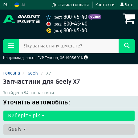
RU
UA
Доставка і оплата
Контакти
Вхід
800-45-40
(067)
800-45-40
(095)
800-45-40
(063)
Яку запчастину шукаєте?
Наприклад: насос ГУР Туксон, 06H905601A
Головна
Geely
X7
Запчастини для Geely X7
Знайдено 54 запчастини
Уточніть автомобіль:
Виберіть рік
Geely