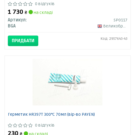
0 відгуків
1 730
₴
на складі
Артикул:
SP0117
BGA
Великобританія
Код: 2957643-43
ПРИДБАТИ
Герметик HR397T 300°С 70мл (вір-во PAYEN)
0 відгуків
230
₴
на складі