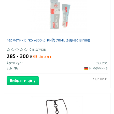
Герметик Dirko +300 (СІРИЙ) 70ML (вир-во Elring)
0 відгуків
285 - 300
₴
від 0 дн.
Артикул:
527.291
ELRING
Німеччина
Код: 18411
Вибрати ціну