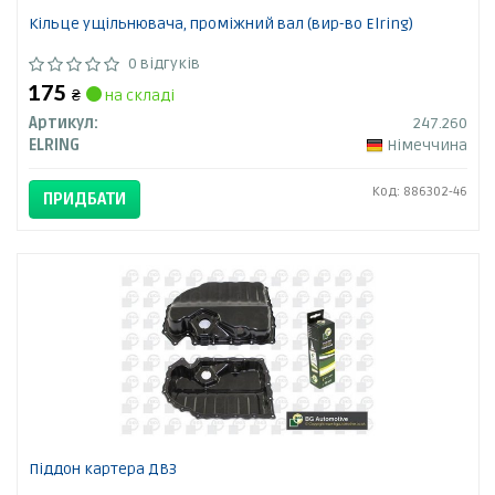
Кільце ущільнювача, проміжний вал (вир-во Elring)
0 відгуків
175
₴
на складі
Артикул:
247.260
ELRING
Німеччина
Код: 886302-46
ПРИДБАТИ
Піддон картера ДВЗ