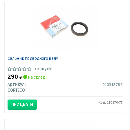
Сальник приводного валу
0 відгуків
290
₴
на складі
Артикул:
01031878B
CORTECO
Код: 110270-75
ПРИДБАТИ