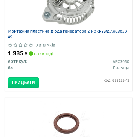
Монтажна пластина діода генератора Z POKRYWд ARC3050
AS
0 відгуків
1 935
₴
на складі
Артикул:
ARC3050
AS
Польща
Код: 629123-43
ПРИДБАТИ