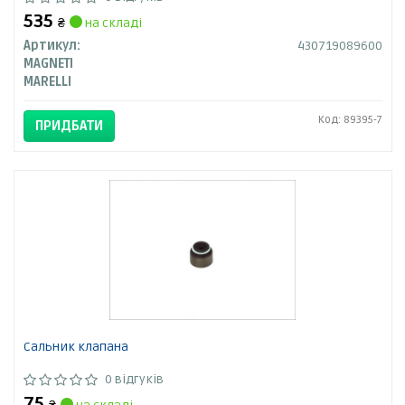
535
₴
на складі
Артикул:
430719089600
MAGNETI
MARELLI
Код: 89395-7
ПРИДБАТИ
Сальник клапана
0 відгуків
75