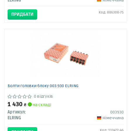
ELRING
Німеччина
Код: 886308-75
ПРИДБАТИ
Болти головки блоку 003.930 ELRING
0 відгуків
1 430
₴
на складі
Артикул:
003930
ELRING
Німеччина
Код: 133477-46