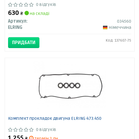
0 відгуків
630
₴
на складі
Артикул:
034560
ELRING
Німеччина
Код: 137607-75
ПРИДБАТИ
Комплект прокладок двигуна ELRING 473.450
0 відгуків
1 255
₴
термін 2 дн.