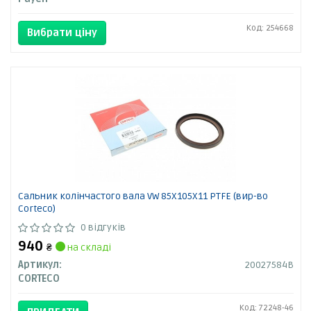
Код: 254668
Вибрати ціну
Сальник колінчастого вала VW 85X105X11 PTFE (вир-во
Corteco)
0 відгуків
940
₴
на складі
Артикул:
20027584B
CORTECO
Код: 72248-46