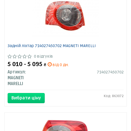
Задній ліхтар 714027450702 MAGNETI MARELLI
0 відгуків
5 010 - 5 095
₴
від 0 дн.
Артикул:
714027450702
MAGNETI
MARELLI
Код: 863072
Вибрати ціну