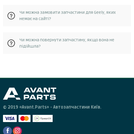
ходової, кузова та електрики.
На сайті avantparts.com.ua ви можете знайти запчастини
Чи можна замовити запчастини для Geely, яких
для Geely, для таких моделей ck, ec7, ec8, mk, mr, x7, і
немає на сайті?
популярні бренди автозапчастин на джилі mahle / knecht,
denso, jp group, elring, magneti marelli.
Так, ви можете замовити запчастину для Geely, якої
Чи можна повернути запчастину, якщо вона не
немає на сайті avantparts.com.ua. Для цього вам потрібно
підійшла?
зв'язатися з нашою службою підтримки клієнтів, і ми
допоможемо вам знайти потрібну запчастину.
Якщо ви отримали запчастину, яка не підходить для
вашого автомобіля або має дефект, ви можете повернути
її нашому магазину. Для цього вам потрібно зв'язатися з
нашою службою підтримки клієнтів протягом 14 днів з
дати отримання замовлення і отримати від нас інструкції
щодо повернення товару.
© 2019 «Avant.Parts» - Автозапчастини Київ.