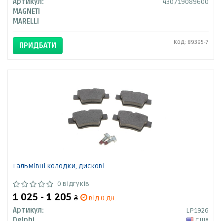
Артикул:
430719089600
MAGNETI
MARELLI
Код: 89395-7
ПРИДБАТИ
Гальмівні колодки, дискові
0 відгуків
1 025 - 1 205
₴
від 0 дн.
Артикул:
LP1926
Delphi
США