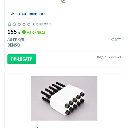
Свічка запалювання
0 відгуків
155
₴
на складі
Артикул:
K16TT
DENSO
Код: 132489-43
ПРИДБАТИ