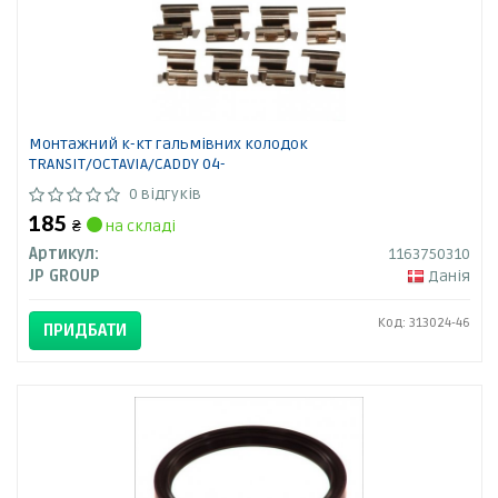
Монтажний к-кт гальмівних колодок
TRANSIT/OCTAVIA/CADDY 04-
0 відгуків
185
₴
на складі
Артикул:
1163750310
JP GROUP
Данія
Код: 313024-46
ПРИДБАТИ