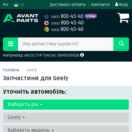
RU
UA
Доставка і оплата
Контакти
Вхід
800-45-40
(067)
800-45-40
(095)
800-45-40
(063)
Яку запчастину шукаєте?
Наприклад: насос ГУР Туксон, 06H905601A
Головна
Geely
Запчастини для Geely
Уточніть автомобіль:
Виберіть рік
Geely
Виберіть модель