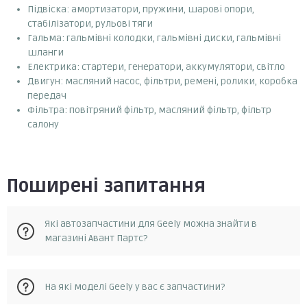
Підвіска: амортизатори, пружини, шарові опори,
стабілізатори, рульові тяги
Гальма: гальмівні колодки, гальмівні диски, гальмівні
шланги
Електрика: стартери, генератори, аккумулятори, світло
Двигун: масляний насос, фільтри, ремені, ролики, коробка
передач
Фільтра: повітряний фільтр, масляний фільтр, фільтр
салону
Поширені запитання
Які автозапчастини для Geely можна знайти в
магазині Авант Партс?
На сайті avantparts.com.ua ви можете знайти широкий
На які моделі Geely у вас є запчастини?
асортимент автозапчастин для автомобілів Geely.
Зокрема, ви зможете знайти запчастини для двигунів,