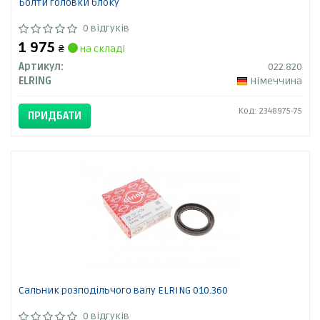
Болти головки блоку
0 відгуків
1 975
₴
на складі
Артикул:
022.820
ELRING
Німеччина
Код: 2348975-75
ПРИДБАТИ
Сальник розподільчого валу ELRING 010.360
0 відгуків