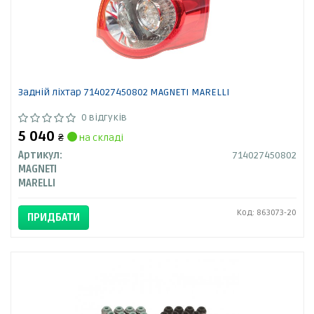
Задній ліхтар 714027450802 MAGNETI MARELLI
0 відгуків
5 040
₴
на складі
Артикул:
714027450802
MAGNETI
MARELLI
Код: 863073-20
ПРИДБАТИ