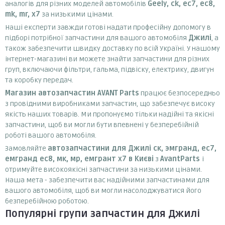
аналогів для різних моделей автомобілів
Geely, ck, ec7, ec8,
mk, mr, x7
за низькими цінами.
Наші експерти завжди готові надати професійну допомогу в
підборі потрібної запчастини для вашого автомобіля
Джилі
, а
також забезпечити швидку доставку по всій Україні. У нашому
інтернет-магазині ви можете знайти запчастини для різних
груп, включаючи фільтри, гальма, підвіску, електрику, двигун
та коробку передач.
Магазин автозапчастин AVANT Parts
працює безпосередньо
з провідними виробниками запчастин, що забезпечує високу
якість наших товарів. Ми пропонуємо тільки надійні та якісні
запчастини, щоб ви могли бути впевнені у безперебійній
роботі вашого автомобіля.
Замовляйте
автозапчастини для Джилі ск, эмгранд, ес7,
емгранд ес8, мк, мр, емгрант х7 в Києві
з
AvantParts
і
отримуйте високоякісні запчастини за низькими цінами.
Наша мета - забезпечити вас надійними запчастинами для
вашого автомобіля, щоб ви могли насолоджуватися його
безперебійною роботою.
Популярні групи запчастин для Джилі