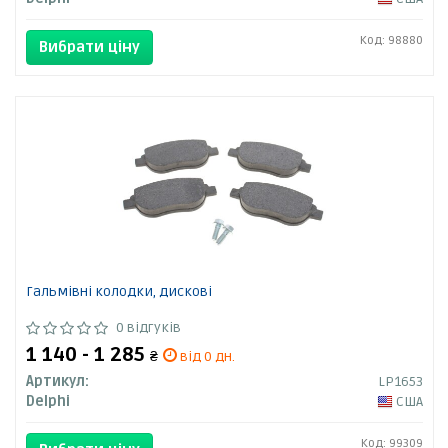
Код: 98880
Вибрати ціну
Гальмівні колодки, дискові
0 відгуків
1 140 - 1 285
₴
від 0 дн.
Артикул:
LP1653
Delphi
США
Код: 99309