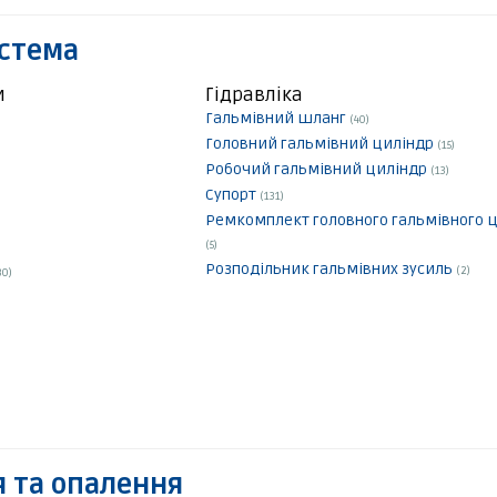
истема
и
Гідравліка
Гальмівний шланг
(40)
Головний гальмівний циліндр
(15)
Робочий гальмівний циліндр
(13)
Супорт
(131)
Ремкомплект головного гальмівного 
(5)
Розподільник гальмівних зусиль
(2)
30)
 та опалення