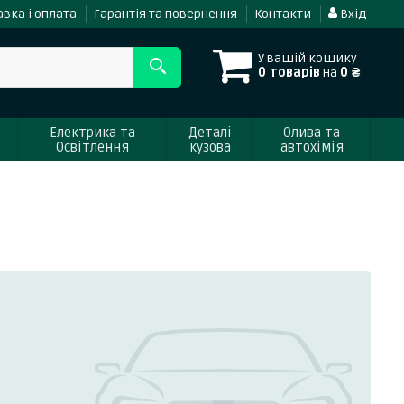
вка і оплата
Гарантія та повернення
Контакти
Вхід
У вашій кошику
0 товарів
на
0 ₴
Електрика та
Деталі
Олива та
Освітлення
кузова
автохімія