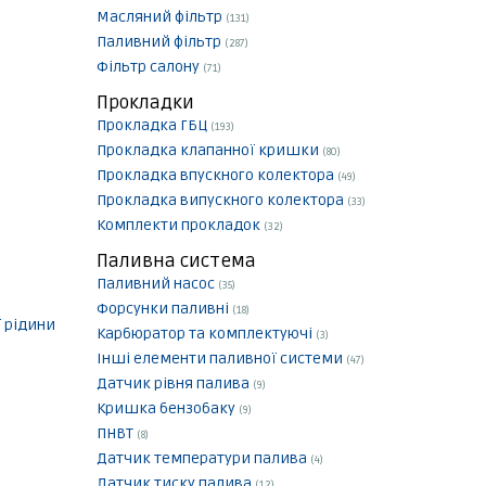
Масляний фільтр
(131)
Паливний фільтр
(287)
Фільтр салону
(71)
Прокладки
Прокладка ГБЦ
(193)
Прокладка клапанної кришки
(80)
Прокладка впускного колектора
(49)
Прокладка випускного колектора
(33)
Комплекти прокладок
(32)
Паливна система
Паливний насос
(35)
Форсунки паливні
(18)
 рідини
Карбюратор та комплектуючі
(3)
Інші елементи паливної системи
(47)
Датчик рівня палива
(9)
Кришка бензобаку
(9)
ПНВТ
(8)
Датчик температури палива
(4)
Датчик тиску палива
(12)