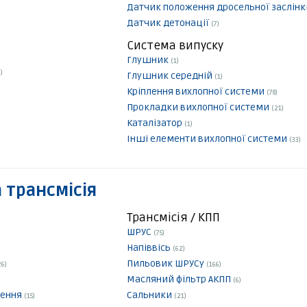
Датчик положення дросельної заслін
Датчик детонації
(7)
Система випуску
Глушник
(1)
)
Глушник середній
(1)
Кріплення вихлопної системи
(78)
Прокладки вихлопної системи
(21)
Каталізатор
(1)
Інші елементи вихлопної системи
(33)
 трансмісія
Трансмісія / КПП
ШРУС
(75)
Напіввісь
(62)
Пильовик ШРУСу
26)
(166)
Масляний фільтр АКПП
(6)
лення
Сальники
(15)
(21)