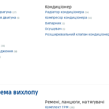
Кондиціонер
двигуна
Радіатор кондиціонера
(27)
(14)
я двигуна
Компресор кондиціонера
(5)
(11)
Випарник
(1)
Осушувач
(1)
Розширювальний клапан кондиціоне
к
(35)
лодження
(58)
)
тема вихлопу
Ремені, ланцюги, натягувачі
Комплект ГРМ
(281)