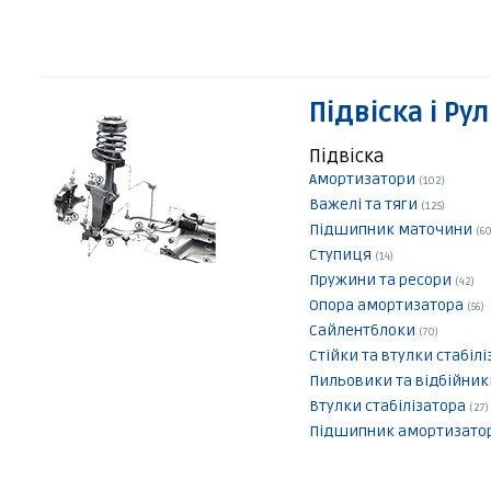
Підвіска і Ру
Підвіска
Амортизатори
(102)
Важелі та тяги
(125)
Підшипник маточини
(60
Ступиця
(14)
Пружини та ресори
(42)
Опора амортизатора
(56)
Сайлентблоки
(70)
Стійки та втулки стабіл
Пильовики та відбійни
Втулки стабілізатора
(27)
Підшипник амортизато