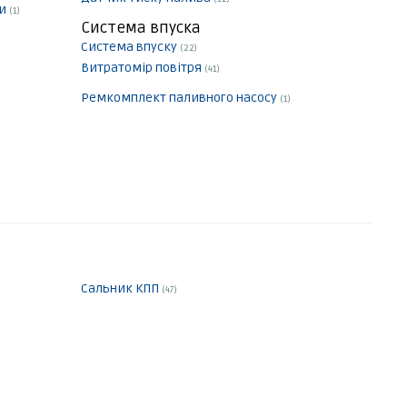
ки
(1)
Система впуска
Система впуску
(22)
Витратомір повітря
(41)
Ремкомплект паливного насосу
(1)
Сальник КПП
(47)