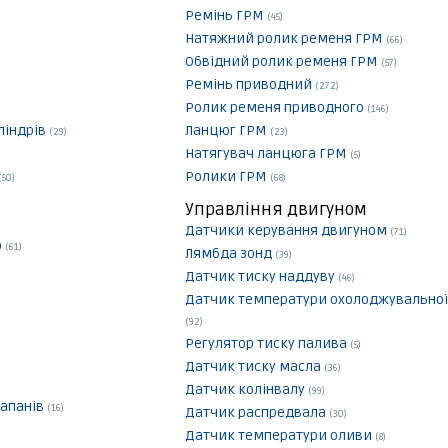
Ремінь ГРМ
(45)
Натяжний ролик ременя ГРМ
(66)
Обвідний ролик ременя ГРМ
(57)
Ремінь приводний
(272)
Ролик ременя приводного
(146)
ліндрів
Ланцюг ГРМ
(29)
(23)
Натягувач ланцюга ГРМ
(5)
Ролики ГРМ
(50)
(68)
Управління двигуном
Датчики керування двигуном
(71)
р
(61)
Лямбда зонд
(39)
Датчик тиску наддуву
(46)
Датчик температури охолоджувальної
(92)
Регулятор тиску палива
(5)
Датчик тиску масла
(36)
Датчик колінвалу
(99)
апанів
(16)
Датчик распредвала
(30)
Датчик температури оливи
(8)