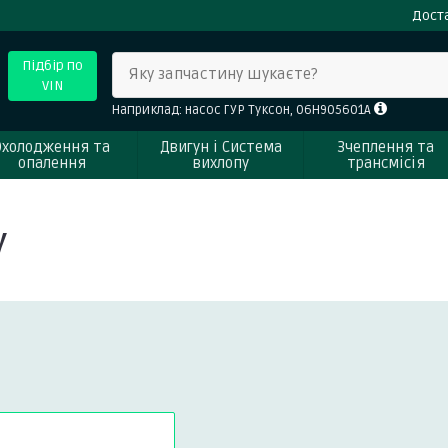
Доста
Підбір по
Яку запчастину шукаєте?
VIN
Наприклад: насос ГУР Туксон, 06H905601A
Охолодження та
Двигун і Система
Зчеплення та
опалення
вихлопу
трансмісія
y