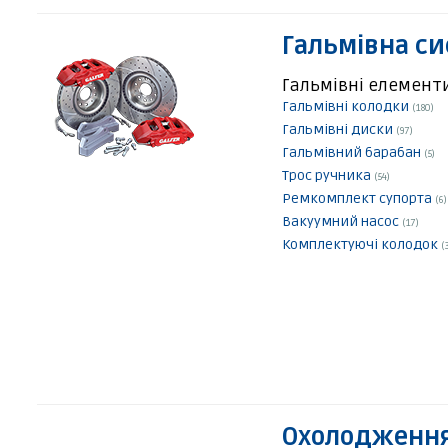
Гальмівна с
Гальмівні елемент
Гальмівні колодки
(180)
Гальмівні диски
(97)
Гальмівний барабан
(5)
Трос ручника
(54)
Ремкомплект супорта
(6)
Вакуумний насос
(17)
Комплектуючі колодок
(
Охолодження