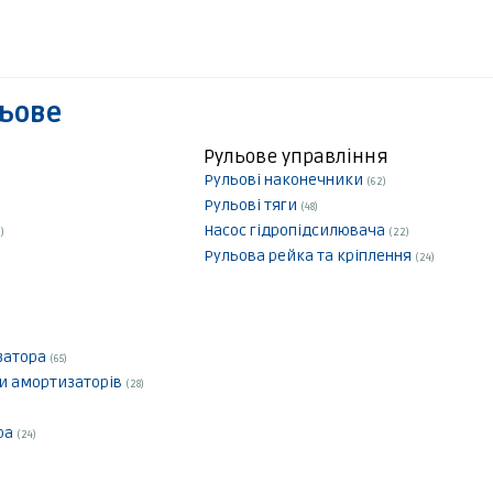
льове
Рульове управління
Рульові наконечники
(62)
Рульові тяги
(48)
Насос гідропідсилювача
)
(22)
Рульова рейка та кріплення
(24)
ізатора
(65)
ки амортизаторів
(28)
ра
(24)