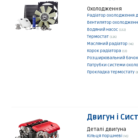
Охолодження
Радіатор охолодження 
Вентилятор охолодженн
Водяний насос
(132)
Термостат
(126)
Масляний радіатор
(46)
Корок радіатора
(13)
Розширювальний бачо
Патрубки системи охо
Прокладка термостату
(8
Двигун і Сис
Деталі двигуна
Кільця поршневі
(41)