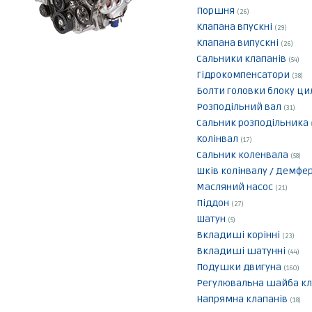
Поршня
(26)
Клапана впускні
(29)
Клапана випускні
(26)
Сальники клапанів
(54)
Гідрокомпенсатори
(38)
Болти головки блоку ци
Розподільний вал
(31)
Сальник розподільника
Колінвал
(17)
Сальник коленвала
(58)
Шків колінвалу / Демфе
Масляний насос
(21)
Піддон
(27)
Шатун
(5)
Вкладиші корінні
(23)
Вкладиші шатунні
(44)
Подушки двигуна
(160)
Регулювальна шайба кл
Напрямна клапанів
(18)