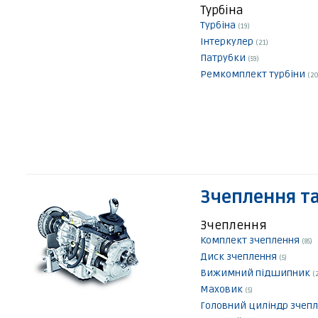
Турбіна
Турбіна
(19)
Інтеркулер
(21)
Патрубки
(59)
Ремкомплект турбіни
(20
Зчеплення та
Зчеплення
Комплект зчеплення
(85)
Диск зчеплення
(5)
Вижимний підшипник
(
Маховик
(5)
Головний циліндр зчеп