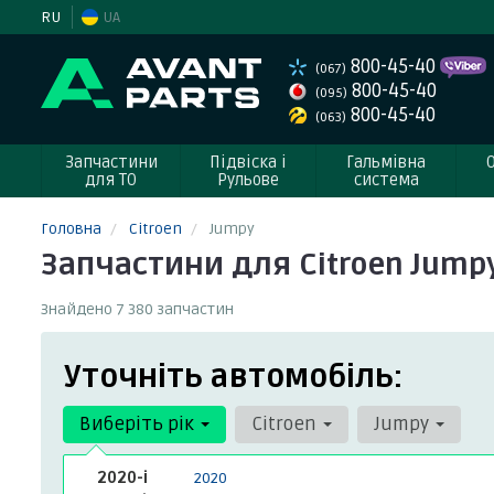
RU
UA
800-45-40
(067)
800-45-40
(095)
800-45-40
(063)
Запчастини
Підвіска і
Гальмівна
для ТО
Рульове
система
Головна
Citroen
Jumpy
Запчастини для Citroen Jump
Знайдено 7 380 запчастин
Уточніть автомобіль:
Виберіть рік
Citroen
Jumpy
2020-і
2020