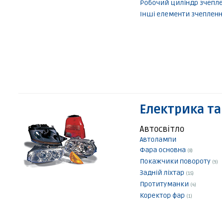
Робочий циліндр зчепл
Інші елементи зчеплен
Електрика та
Автосвітло
Автолампи
Фара основна
(8)
Покажчики повороту
(9)
Задній ліхтар
(15)
Протитуманки
(4)
Коректор фар
(1)