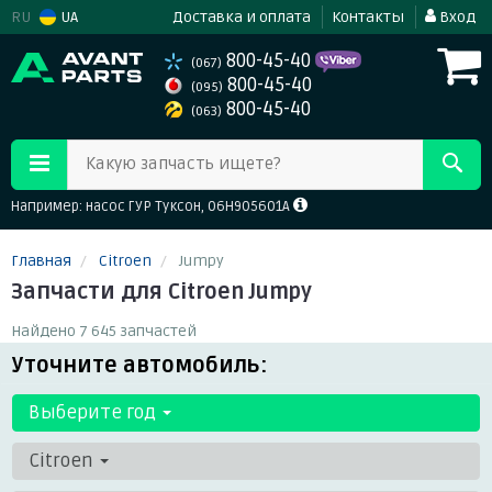
RU
UA
Доставка и оплата
Контакты
Вход
800-45-40
(067)
800-45-40
(095)
800-45-40
(063)
Какую запчасть ищете?
Например: насос ГУР Туксон, 06H905601A
Главная
Citroen
Jumpy
Запчасти для Citroen Jumpy
Найдено 7 645 запчастей
Уточните автомобиль:
Выберите год
Citroen