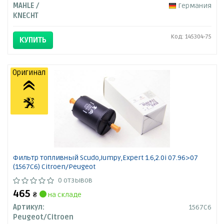
MAHLE /
Германия
KNECHT
Код: 145304-75
КУПИТЬ
Оригинал
Фильтр топливный Scudo,Jumpy,Expert 1.6,2.0i 07.96>07
(1567C6) Citroen/Peugeot
0 отзывов
465
₴
на складе
Артикул:
1567C6
Peugeot/Citroen