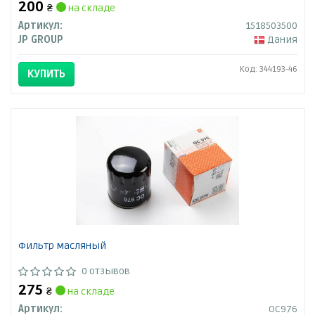
200
₴
на складе
Артикул:
1518503500
JP GROUP
Дания
Код: 344193-46
КУПИТЬ
Фильтр масляный
0 отзывов
275
₴
на складе
Артикул:
OC976