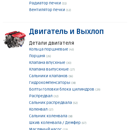
Радиатор печки
(11)
Вентилятор печки
(12)
Двигатель и Выхлоп
Детали двигателя
Кольца поршневые
(43)
Поршня
(26)
Клапана впускные
(30)
Клапана выпускные
(27)
Сальники клапанов
(56)
Гидрокомпенсаторы
(38)
Болты головки блока цилиндров
(29)
Распредвал
(32)
Сальник распредвала
(52)
Коленвал
(17)
Сальник коленвала
(58)
Шкив коленвала / Демфер
(67)
Масляный насос
(23)