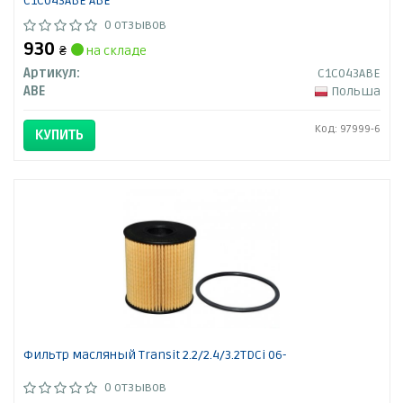
C1C043ABE ABE
0 отзывов
930
₴
на складе
Артикул:
C1C043ABE
ABE
Польша
Код: 97999-6
КУПИТЬ
Фильтр масляный Transit 2.2/2.4/3.2TDCi 06-
0 отзывов