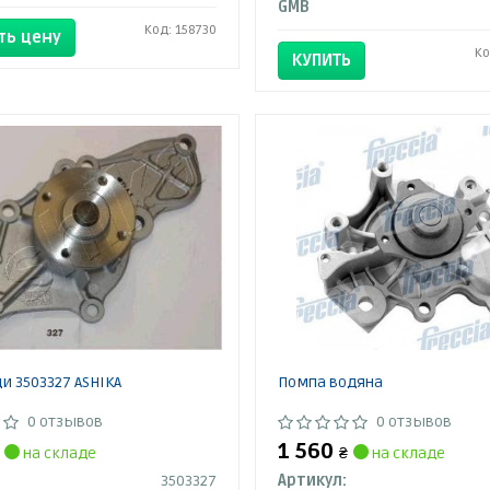
GMB
Код: 158730
ть цену
Ко
КУПИТЬ
и 3503327 ASHIKA
Помпа водяна
0 отзывов
0 отзывов
1 560
на складе
₴
на складе
3503327
Артикул: