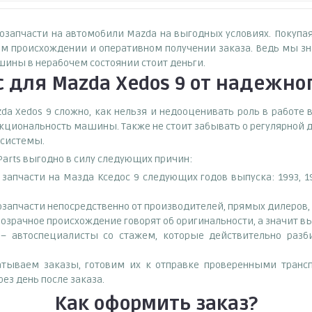
тозапчасти на автомобили Mazda на выгодных условиях. Покупа
м происхождении и оперативном получении заказа. Ведь мы зна
шины в нерабочем состоянии стоит деньги.
 для Mazda Xedos 9
от надежног
a Xedos 9 сложно, как нельзя и недооценивать роль в работе в
кциональность машины. Также не стоит забывать о регулярной д
 системы.
.Parts выгодно в силу следующих причин:
пчасти на Мазда Кседос 9 следующих годов выпуска: 1993, 1994
запчасти непосредственно от производителей, прямых дилеров, 
озрачное происхождение говорят об оригинальности, а значит в
– автоспециалисты со стажем, которые действительно разби
тываем заказы, готовим их к отправке проверенными транс
ез день после заказа.
Как оформить заказ?