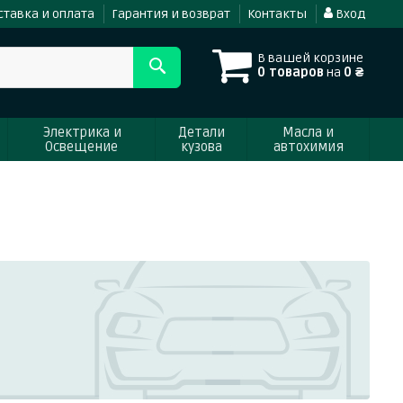
ставка и оплата
Гарантия и возврат
Контакты
Вход
В вашей корзине
0 товаров
на
0 ₴
Электрика и
Детали
Масла и
Освещение
кузова
автохимия