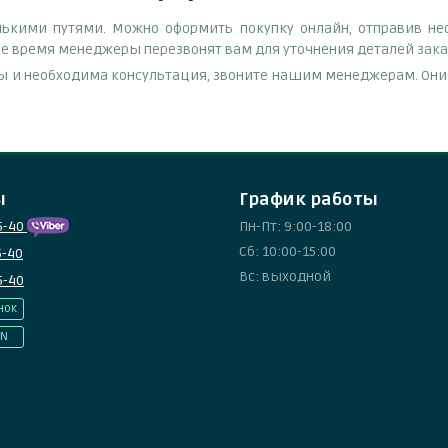
лькими путями. Можно оформить покупку онлайн, отправив не
чее время менеджеры перезвонят вам для уточнения деталей заказ
ы и необходима консультация, звоните нашим менеджерам. Они п
ы
График работы
5-40
Пн-Пт: 9:00-18:00
Сб: 10:00-15:00
5-40
Вс: выходной
5-40
нок
IN