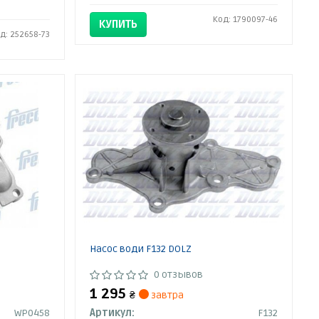
Код: 1790097-46
КУПИТЬ
д: 252658-73
Насос води F132 DOLZ
0 отзывов
1 295
₴
завтра
WP0458
Артикул:
F132