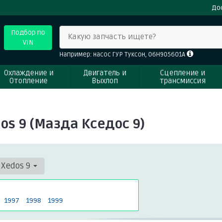
До
Подбор по
Какую запчасть ищете?
VIN
Например: насос ГУР Туксон, 06H905601A
Охлаждение и
Двигатель и
Сцепление и
Отопление
Выхлоп
трансмиссия
s 9 (Мазда Кседос 9)
Xedos 9
1997
1998
1999