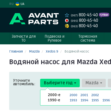
RU
UA
800-45-40
(067)
800-45-40
(095)
800-45-40
(063)
Запчасти для
Подвеска и
Тормозная
ТО
Рулевое
система
Главная
Mazda
Xedos 9
Водяной насос
Водяной насос для Mazda Xedo
Уточните
Выберите год
Mazda
автомобиль:
2000-е
2000
2001
2002
1990-е
1993
1994
1995
1996