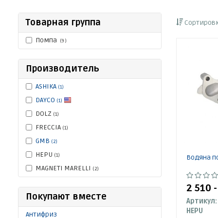
Товарная группа
Сортировк
Помпа
(9 )
Производитель
ASHIKA
(1)
DAYCO
(1)
DOLZ
(1)
FRECCIA
(1)
GMB
(2)
HEPU
(1)
Водяна п
MAGNETI MARELLI
(2)
2 510 
Покупают вместе
Артикул:
HEPU
Антифриз