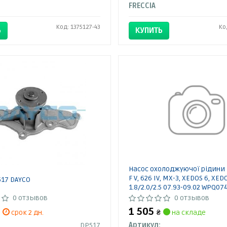
FRECCIA
Код: 1375127-43
Ко
Ь
КУПИТЬ
Насос охолоджуючої рідини 
F V, 626 IV, MX-3, XEDOS 6, XED
517 DAYCO
1.8/2.0/2.5 07.93-09.02 WPQ0
MARELLI
0 отзывов
0 отзывов
1 505
срок 2 дн.
₴
на складе
DP517
Артикул: