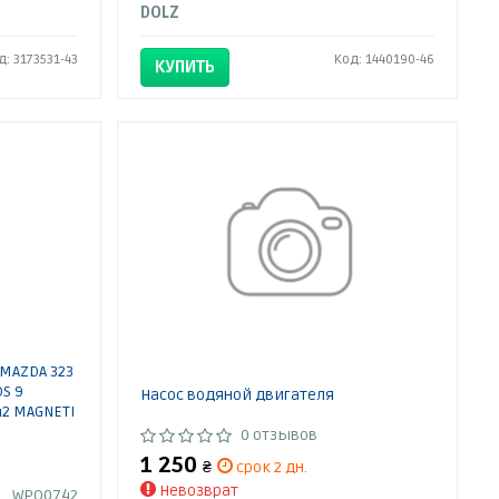
DOLZ
д: 3173531-43
Код: 1440190-46
КУПИТЬ
MAZDA 323
OS 9
Насос водяной двигателя
742 MAGNETI
0 отзывов
1 250
₴
срок 2 дн.
Невозврат
WPQ0742