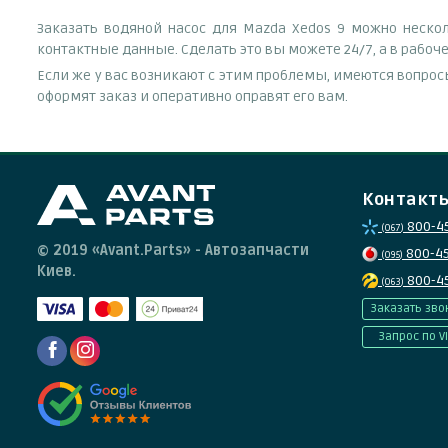
Заказать водяной насос для Mazda Xedos 9 можно неско
контактные данные. Сделать это вы можете 24/7, а в рабо
Если же у вас возникают с этим проблемы, имеются вопрос
оформят заказ и оперативно оправят его вам.
Контакт
800-4
(067)
© 2019 «Avant.Parts» - Автозапчасти
800-4
(095)
Киев.
800-4
(063)
Заказать зво
Запрос по V