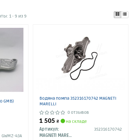
аты:
1 - 9 из 9
Водяна помпа 352316170742 MAGNETI
о GMB)
MARELLI
0 отзывов
1 505
₴
на складе
Артикул:
352316170742
MAGNETI MARELLI
GWMZ-43A