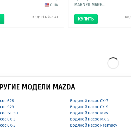
США
MAGNETI MARELLI
Код: 3137452-43
Код
Ь
КУПИТЬ
ДРУГИЕ МОДЕЛИ MAZDA
сос 626
Водяной насос CX-7
сос 929
Водяной насос CX-9
сос BT-50
Водяной насос MPV
сос CX-3
Водяной насос MX-5
сос CX-5
Водяной насос Premacy