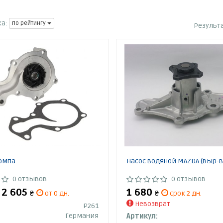
а:
по рейтингу
Результ
омпа
Насос водяной MAZDA (выр-в
0 отзывов
0 отзывов
- 2 605
1 680
₴
от 0 дн.
₴
срок 2 дн.
Невозврат
P261
Германия
Артикул: