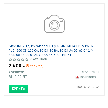
Вижимний диск зчеплення (216мм) MERCEDES T2/LN1
AUDI 100 C3, 100 C4, 80 B3, 80 B4, 90 B3, A4 B5, A6 C4 1.4-
4.0D 08.83-09.01 ADV183223N BLUE PRINT
0 отзывов
2 400
₴
срок 2 дн.
Артикул:
ADV183223N
BLUE PRINT
Великобритания
Код: 4069865-46
КУПИТЬ