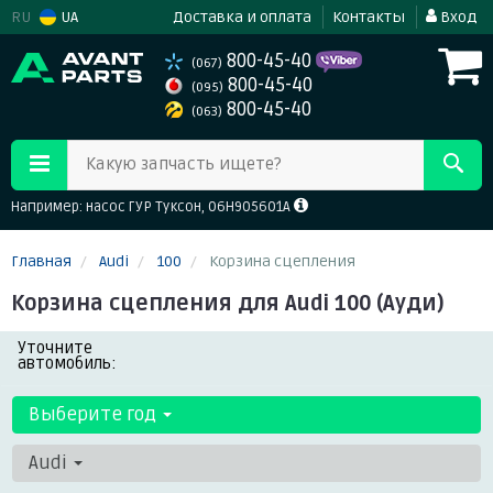
RU
UA
Доставка и оплата
Контакты
Вход
800-45-40
(067)
800-45-40
(095)
800-45-40
(063)
Какую запчасть ищете?
Например: насос ГУР Туксон, 06H905601A
Главная
Audi
100
Корзина сцепления
Корзина сцепления для Audi 100 (Ауди)
Уточните
автомобиль:
Выберите год
Audi