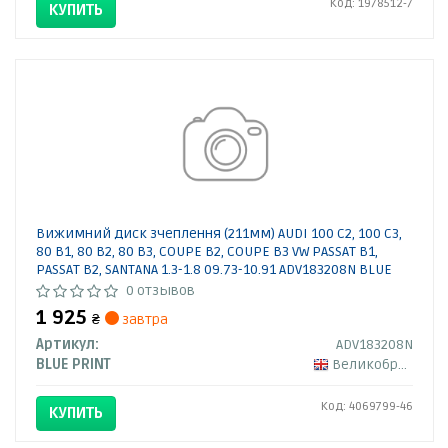
Код: 1978512-7
КУПИТЬ
Вижимний диск зчеплення (211мм) AUDI 100 C2, 100 C3,
80 B1, 80 B2, 80 B3, COUPE B2, COUPE B3 VW PASSAT B1,
PASSAT B2, SANTANA 1.3-1.8 09.73-10.91 ADV183208N BLUE
PRINT
0 отзывов
1 925
₴
завтра
Артикул:
ADV183208N
BLUE PRINT
Великобритания
Код: 4069799-46
КУПИТЬ