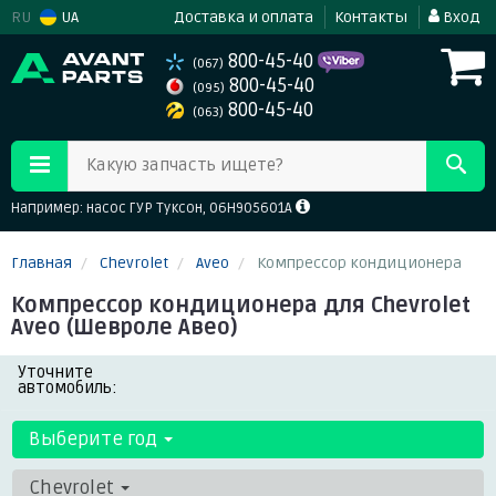
RU
UA
Доставка и оплата
Контакты
Вход
800-45-40
(067)
800-45-40
(095)
800-45-40
(063)
Какую запчасть ищете?
Например: насос ГУР Туксон, 06H905601A
Главная
Chevrolet
Aveo
Компрессор кондиционера
Компрессор кондиционера для Chevrolet
Aveo (Шевроле Авео)
Уточните
автомобиль:
Выберите год
Chevrolet