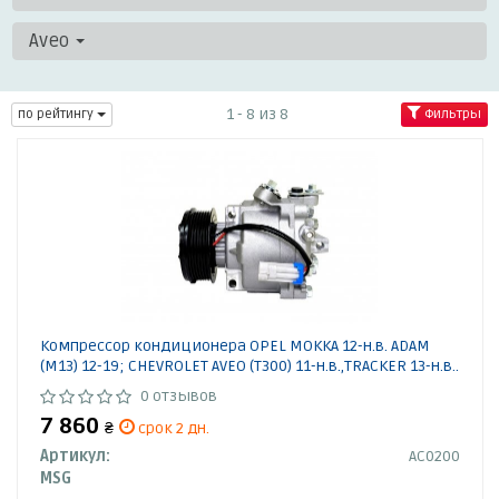
Aveo
1 - 8 из 8
по рейтингу
Фильтры
Компрессор кондиционера OPEL MOKKA 12-н.в. ADAM
(M13) 12-19; CHEVROLET AVEO (T300) 11-н.в.,TRACKER 13-н.в..
0 отзывов
7 860
₴
срок 2 дн.
Артикул:
AC0200
MSG