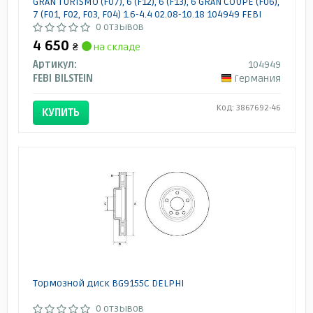
GRAN TURISMO (F07), 6 (F12), 6 (F13), 6 GRAN COUPE (F06),
7 (F01, F02, F03, F04) 1.6-4.4 02.08-10.18 104949 FEBI
0 отзывов
4 650
₴
на складе
Артикул:
104949
FEBI BILSTEIN
Германия
Код: 3867692-46
КУПИТЬ
Тормозной диск BG9155C DELPHI
0 отзывов