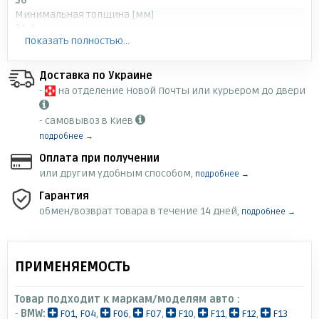
36
Минимальная толщина [мм]
34.4
Показать полностью...
Высота [мм]
66
Расположение/число отверстий
Доставка по Украине
6/5
-
на отделение Новой Почты или курьером до двери
Вес [кг]
12.9
- самовывоз в Киев
Фаска 1 [мм]
подробнее →
120
⌀ отверствия ступицы [мм]
Оплата при получении
75
или другим удобным способом,
подробнее →
Номер ABE
Гарантия
KBA 60787
обмен/возврат товара в течение 14 дней,
подробнее →
Парные номера артикулов
150.3479.20
Толщина тормозного диска (мм)
36
ПРИМЕНЯЕМОСТЬ
Количество отверстий
5
Фаска 2 [мм]
Товар подходит к маркам/моделям авто :
120
-
BMW:
F01, F04
,
F06
,
F07
,
F10
,
F11
,
F12
,
F13