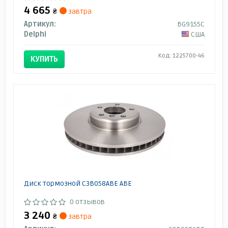
4 665
₴
завтра
Артикул:
BG9155C
Delphi
США
Код: 1225700-46
КУПИТЬ
Диск тормозной C3B058ABE ABE
0 отзывов
3 240
₴
завтра