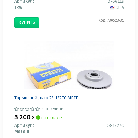
Артикул:
DF6611S
TRW
США
Код: 730523-31
КУПИТЬ
Тормозной диск 23-1327C METELLI
0 отзывов
3 200
₴
на складе
Артикул:
23-1327C
Metelli