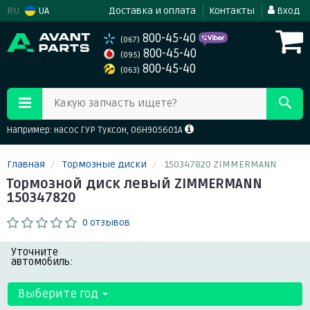
RU
UA
Доставка и оплата
Контакты
Вход
800-45-40
(067)
800-45-40
(095)
800-45-40
(063)
Какую запчасть ищете?
Например: насос ГУР Туксон, 06H905601A
Главная
Тормозные диски
150347820 ZIMMERMANN
Тормозной диск левый ZIMMERMANN
150347820
0 отзывов
Уточните
автомобиль:
Выберите год