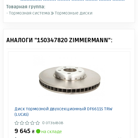
Диаметр центрирования [мм]
Товарная группа:
75
- Тормозная система
Тормозные диски
Проверочное значение
KBA 60787
АНАЛОГИ "150347820 ZIMMERMANN":
Диск тормозной двухсекционный DF6611S TRW
(LUCAS)
0 отзывов
9 645
₴
на складе