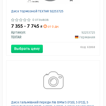
Диск тормозной TEXTAR 92253725
0 отзывов
7 355 - 7 745
₴
от 0 дн.
Артикул:
92253725
TEXTAR
Германия
Код: 61868
Выбрать цену
Диск гальмівний передн Лів BMW 5 (F10), 5 (F11), 5