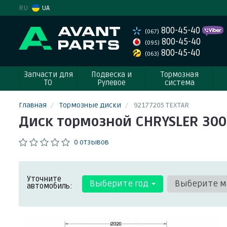
RU
UA
800-45-40
(067)
800-45-40
(095)
800-45-40
(063)
Запчасти для
Подвеска и
Тормозная
ТО
Рулевое
система
Главная
Тормозные диски
92177205 TEXTAR
Диск тормозной CHRYSLER 300C
0 отзывов
Уточните
Выберите год
Выберите м
автомобиль: