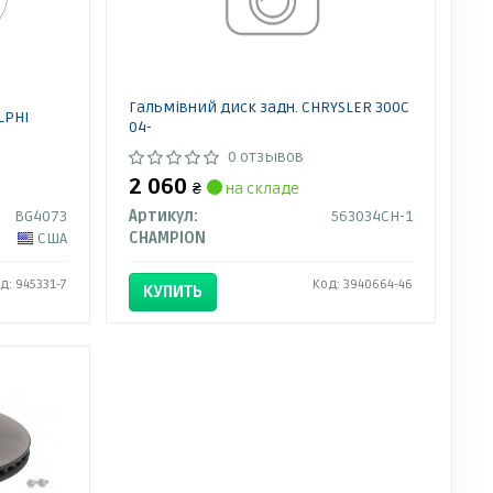
Гальмівний диск задн. CHRYSLER 300C
LPHI
04-
0 отзывов
2 060
₴
на складе
BG4073
Артикул:
563034CH-1
США
CHAMPION
д: 945331-7
Код: 3940664-46
КУПИТЬ