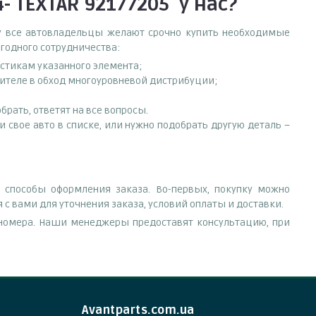
- TEXTAR 92177205
у нас?
ему все автовладельцы желают срочно купить необходимые
ыгодного сотрудничества:
истикам указанного элемента;
вителе в обход многоуровневой дистрибуции;
рать, ответят на все вопросы.
ти свое авто в списке, или нужно подобрать другую деталь –
 способы оформления заказа. Во-первых, покупку можно
 с вами для уточнения заказа, условий оплаты и доставки.
е номера. Наши менеджеры предоставят консультацию, при
Avantparts.com.ua