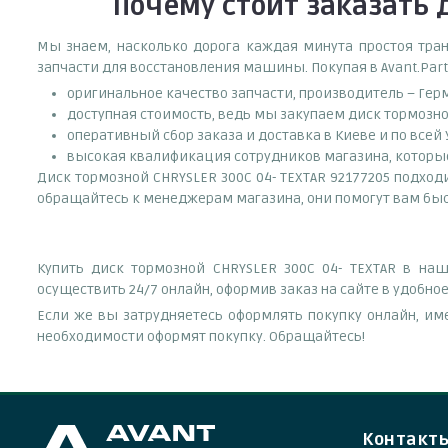
Почему
стоит
заказать
д
Мы знаем, насколько дорога каждая минута простоя тран
запчасти для восстановления машины. Покупая в Avant.Part
оригинальное качество запчасти, производитель – Гер
доступная стоимость, ведь мы закупаем диск тормозно
оперативный сбор заказа и доставка в Киеве и по всей
высокая квалификация сотрудников магазина, которые 
Диск тормозной CHRYSLER 300C 04- TEXTAR 92177205 подходит
обращайтесь к менеджерам магазина, они помогут вам быс
Купить диск тормозной CHRYSLER 300C 04- TEXTAR в на
осуществить 24/7 онлайн, оформив заказ на сайте в удобно
Если же вы затрудняетесь оформлять покупку онлайн, им
необходимости оформят покупку. Обращайтесь!
Контакт