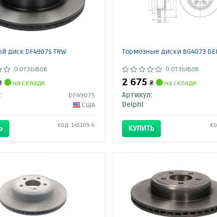
й диск DF4907S TRW
Тормозные диски BG4073 DE
0 отзывов
0 отзывов
2 675
₴
на складе
₴
на складе
:
DF4907S
Артикул:
США
Delphi
Код: 145109-6
Ко
Ь
КУПИТЬ