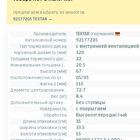
Предлагаем выбрать из аналогов
92177205 TEXTAR →
Производитель
TEXTAR
(Германия)
Каталожный номер
92177205
Тип тормозного диска
с внутренней вентиляцией
Наружный диаметр [мм]
320
Толщина тормозного диска (мм)
22
Минимальная толщина [мм]
20.5
Высота [мм]
67
Расположение/число отверстий
05/05
Фаска 2 [мм]
115
Диаметр центрирования [мм]
72.7
Вес [кг]
8.4
Дополнительный артикул / дополнительная информация 2
без ступицы
Поверхность
с покрытием
Обработка
Высокоуглеродистый
Длина упаковки [см]
35
Ширина упаковки [см]
33.5
Высота упаковки [см]
15