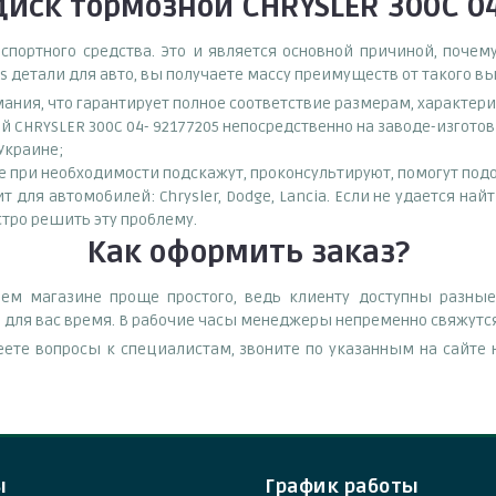
иск тормозной CHRYSLER 300C 04
спортного средства. Это и является основной причиной, поч
s детали для авто, вы получаете массу преимуществ от такого в
мания, что гарантирует полное соответствие размерам, характер
й CHRYSLER 300C 04- 92177205 непосредственно на заводе-изгото
 Украине;
при необходимости подскажут, проконсультируют, помогут подоб
 для автомобилей: Chrysler, Dodge, Lancia. Если не удается най
тро решить эту проблему.
Как оформить заказ?
шем магазине проще простого, ведь клиенту доступны разные
е для вас время. В рабочие часы менеджеры непременно свяжутся
еете вопросы к специалистам, звоните по указанным на сайт
ы
График работы