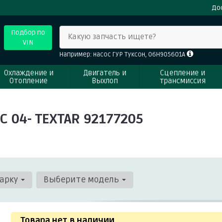
До
Подбор по
Какую запчасть ищете?
VIN
Например: насос ГУР Туксон, 06H905601A
Охлаждение и
Двигатель и
Сцепление и
Отопление
Выхлоп
трансмиссия
 04- TEXTAR 92177205
арку
Выберите модель
Товара нет в наличии
.