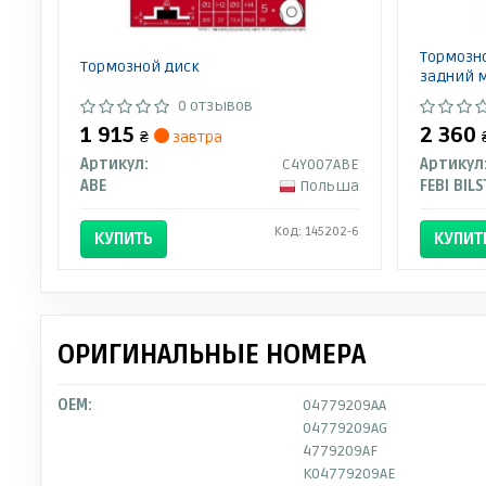
Тормозно
Тормозной диск
задний м
0 отзывов
1 915
2 360
₴
завтра
Артикул:
C4Y007ABE
Артикул
ABE
Польша
FEBI BILS
Код: 145202-6
КУПИТЬ
КУПИТ
ОРИГИНАЛЬНЫЕ НОМЕРА
OEM:
04779209AA
04779209AG
4779209AF
K04779209AE