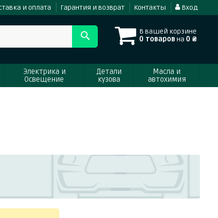
ставка и оплата
Гарантия и возврат
Контакты
Вход
В вашей корзине
0 товаров
на
0 ₴
Электрика и
Детали
Масла и
Освещение
кузова
автохимия