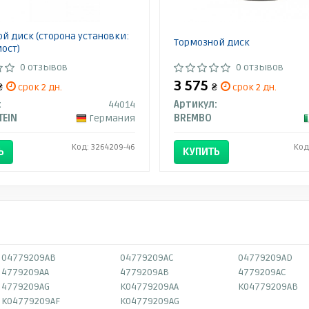
й диск (сторона установки:
Тормозной диск
ост)
0 отзывов
0 отзывов
3 575
₴
срок 2 дн.
₴
срок 2 дн.
:
44014
Артикул:
TEIN
Германия
BREMBO
Код: 3264209-46
Код
Ь
КУПИТЬ
04779209AB
04779209AC
04779209AD
4779209AA
4779209AB
4779209AC
4779209AG
K04779209AA
K04779209AB
K04779209AF
K04779209AG