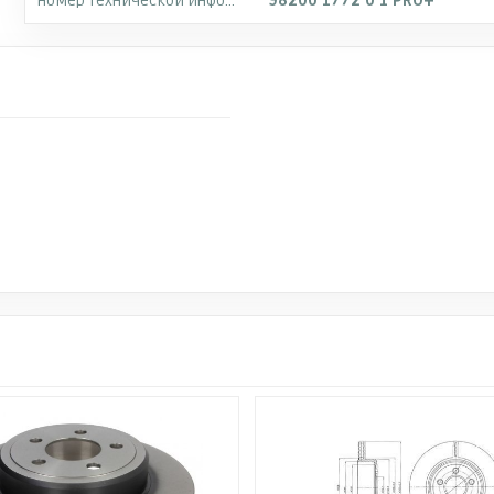
Номер технической информации
98200 1772 0 1 PRO+