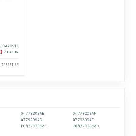
09A40511
Италия
: 746251-58
04779209AE
04779209AF
4779209AD
4779209AE
K04779209AC
K04779209AD