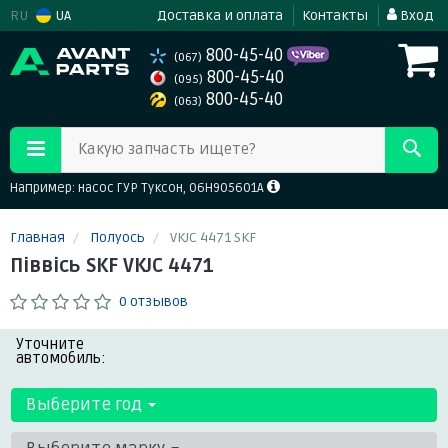
RU
UA
Доставка и оплата
Контакты
Вход
800-45-40
(067)
800-45-40
(095)
800-45-40
(063)
Какую запчасть ищете?
Например: насос ГУР Туксон, 06H905601A
Главная
Полуось
VKJC 4471 SKF
Піввісь SKF VKJC 4471
0 отзывов
Уточните
автомобиль:
Выберите год