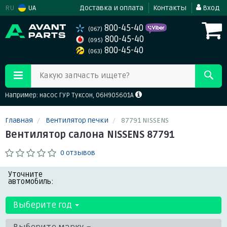
RU
UA
Доставка и оплата
Контакты
Вход
800-45-40
(067)
800-45-40
(095)
800-45-40
(063)
Какую запчасть ищете?
Например: насос ГУР Туксон, 06H905601A
Главная
Вентилятор печки
87791 NISSENS
Вентилятор салона NISSENS 87791
0 отзывов
Уточните
автомобиль:
Выберите год