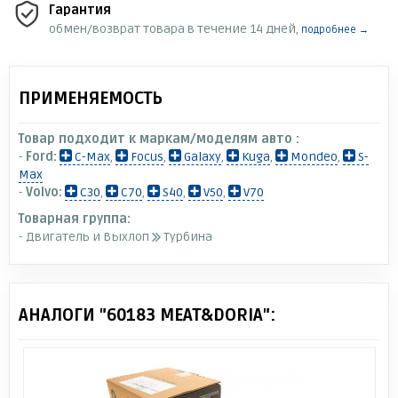
Гарантия
обмен/возврат товара в течение 14 дней,
подробнее →
ПРИМЕНЯЕМОСТЬ
Товар подходит к маркам/моделям авто :
-
Ford:
C-Max
,
Focus
,
Galaxy
,
Kuga
,
Mondeo
,
S-
Max
-
Volvo:
C30
,
C70
,
S40
,
V50
,
V70
Товарная группа:
- Двигатель и Выхлоп
Турбина
АНАЛОГИ "60183 MEAT&DORIA":