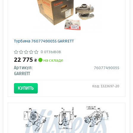
Турбина 7607749005S GARRETT
0 отзывов
22 775
₴
на складе
Артикул:
7607749005S
GARRETT
Код: 1323697-20
КУПИТЬ