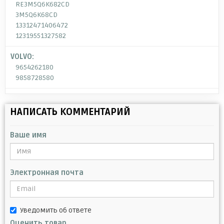
RE3M5Q6K682CD
3M5Q6K68CD
13312471406472
12319551327582
VOLVO:
9654262180
9858728580
НАПИСАТЬ КОММЕНТАРИЙ
Ваше имя
Электронная почта
Уведомить об ответе
Оценить товар