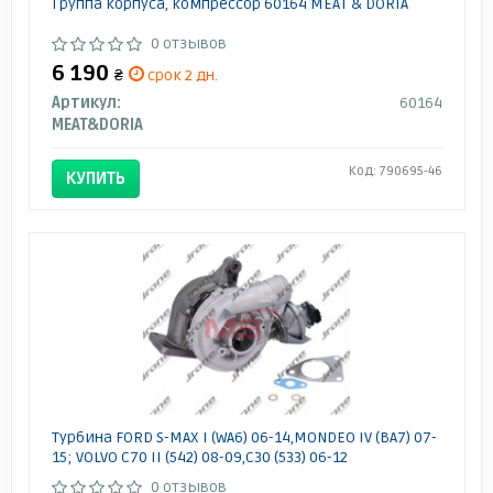
Группа корпуса, компрессор 60164 MEAT & DORIA
0 отзывов
6 190
₴
срок 2 дн.
Артикул:
60164
MEAT&DORIA
Код: 790695-46
КУПИТЬ
Турбина FORD S-MAX I (WA6) 06-14,MONDEO IV (BA7) 07-
15; VOLVO C70 II (542) 08-09,C30 (533) 06-12
0 отзывов