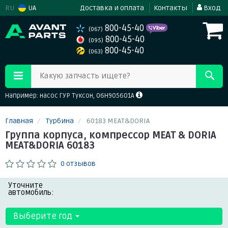
RU
UA
Доставка и оплата
Контакты
Вход
800-45-40
(067)
800-45-40
(095)
800-45-40
(063)
Какую запчасть ищете?
Например: насос ГУР Туксон, 06H905601A
Главная
Турбина
60183 MEAT&DORIA
Группа корпуса, компрессор MEAT & DORIA
MEAT&DORIA 60183
0 отзывов
Уточните
автомобиль:
Выберите год