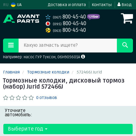
RU
UA
Доставка и оплата
Контакты
Вход
800-45-40
(067)
800-45-40
(095)
800-45-40
(063)
Какую запчасть ищете?
Например: насос ГУР Туксон, 06H905601A
Главная
Тормозные колодки
572466J Jurid
Тормозные колодки, дисковый тормоз
(набор) Jurid 572466J
0 отзывов
Уточните
автомобиль:
Выберите год