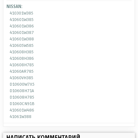
NISSAN:
410301W385
410601W385
410601W386
410601W387
410601W388
410605W585
410608H385
410608H386
410608H785
41060AR785
41060VH385
D10600W7X5
D10608H71A
D10608H785
D1060CN91B
410601W486
41061W388
НАПИСАТЬ КОММЕНТАРИЙ