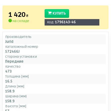
1 420
КУПИТЬ
₴
на складе
Код:
1796143-46
Производитель
Jurid
Каталожный номер
572466J
Сторона установки
Передние
Качество
473
Толщина [мм]
16.5
Длина [мм]
158.9
Ширина (мм)
158.9
Высота [мм]