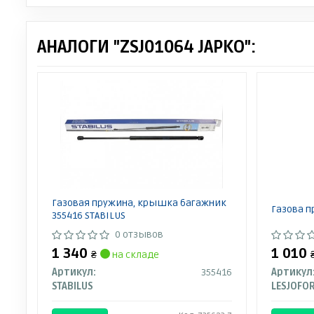
АНАЛОГИ "ZSJ01064 JAPKO":
Газовая пружина, крышка багажник
Газова п
355416 STABILUS
0 отзывов
1 340
1 010
₴
на складе
Артикул:
355416
Артикул
STABILUS
LESJOFO