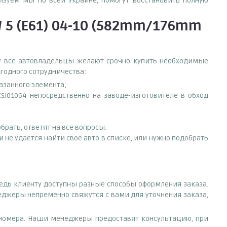
изуем мы по всей Украине, помогут восстановить полную
5 (E61) 04-10 (582mm/176mm
ему все автовладельцы желают срочно купить необходимые
ыгодного сотрудничества:
азанного элемента;
J01064 непосредственно на заводе-изготовителе в обход
рать, ответят на все вопросы.
не удается найти свое авто в списке, или нужно подобрать
ведь клиенту доступны разные способы оформления заказа.
неджеры непременно свяжутся с вами для уточнения заказа,
е номера. Наши менеджеры предоставят консультацию, при