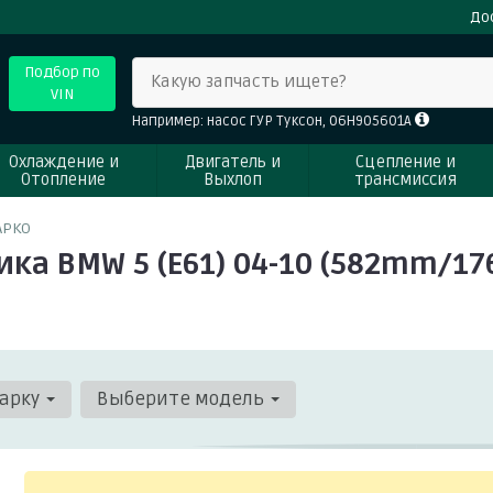
До
Подбор по
Какую запчасть ищете?
VIN
Например: насос ГУР Туксон, 06H905601A
Охлаждение и
Двигатель и
Сцепление и
Отопление
Выхлоп
трансмиссия
APKO
а BMW 5 (E61) 04-10 (582mm/17
арку
Выберите модель