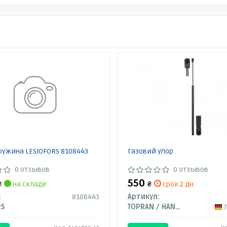
ружина LESJOFORS 8108443
Газовий упор
0 отзывов
0 отзывов
550
₴
на складе
₴
срок 2 дн.
:
8108443
Артикул:
RS
TOPRAN / HANS PRIES