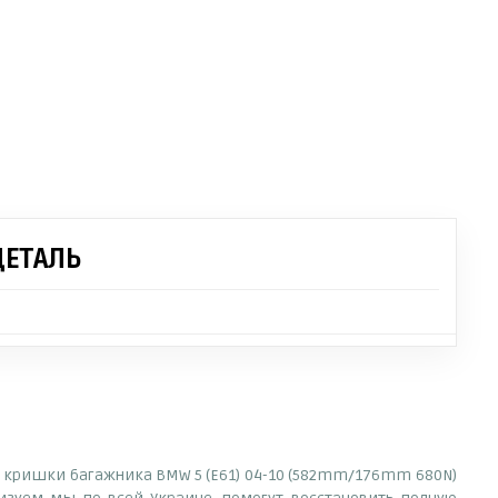
ДЕТАЛЬ
ор кришки багажника BMW 5 (E61) 04-10 (582mm/176mm 680N)