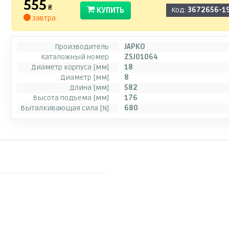
555
₴
КУПИТЬ
Код:
3672656-1
завтра
Производитель
JAPKO
Каталожный номер
ZSJ01064
Диаметр корпуса [мм]
18
Диаметр [мм]
8
Длина [мм]
582
Высота подъема [мм]
176
Выталкивающая сила [N]
680