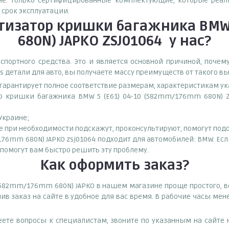
ене. Только сертифицированные комплектующие, которые реал
срок эксплуатации.
изатор кришки багажника BMW 
680N) JAPKO ZSJ01064
у нас?
спортного средства. Это и является основной причиной, поч
s детали для авто, вы получаете массу преимуществ от такого в
о гарантирует полное соответствие размерам, характеристикам ук
р кришки багажника BMW 5 (E61) 04-10 (582mm/176mm 680N) ZS
 Украине;
при необходимости подскажут, проконсультируют, помогут подоб
76mm 680N) JAPKO zsj01064 подходит для автомобилей: BMW. Если 
помогут вам быстро решить эту проблему.
Как оформить заказ?
(582mm/176mm 680N) JAPKO в нашем магазине проще простого, 
ив заказ на сайте в удобное для вас время. В рабочие часы ме
еете вопросы к специалистам, звоните по указанным на сайт