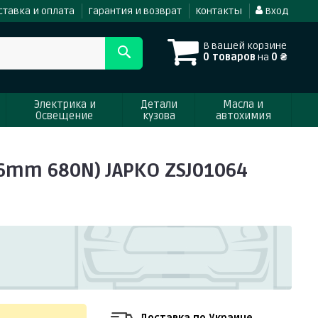
ставка и оплата
Гарантия и возврат
Контакты
Вход
В вашей корзине
0 товаров
на
0 ₴
Электрика и
Детали
Масла и
Освещение
кузова
автохимия
6mm 680N) JAPKO ZSJ01064