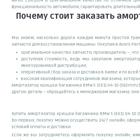
JAPKO ZSJ01064 в оригинальном качестве по отличной ц
функциональность автомобиля, гарантировать длительный 
Почему
стоит
заказать
аморт
Мы знаем, насколько дорога каждая минута простоя тран
запчасти для восстановления машины. Покупая в Avant.Part
оригинальное качество запчасти, производитель –, чт
доступная стоимость, ведь мы закупаем амортизато
многоуровневой дистрибуции;
оперативный сбор заказа и доставка в Киеве и по всей
высокая квалификация сотрудников магазина, которые 
Амортизатор кришки багажника BMW 5 (E61) 04-10 (582mm/1
другую деталь – обращайтесь к менеджерам магазина, они 
Купить амортизатор кришки багажника BMW 5 (E61) 04-10 
Во-первых, покупку можно осуществить 24/7 онлайн, оформ
условий оплаты и доставки.
Если же вы затрудняетесь оформлять покупку онлайн, им