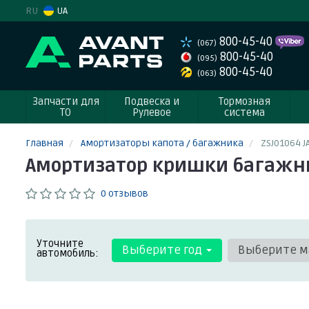
RU
UA
800-45-40
(067)
800-45-40
(095)
800-45-40
(063)
Запчасти для
Подвеска и
Тормозная
ТО
Рулевое
система
Главная
Амортизаторы капота / багажника
ZSJ01064 J
Амортизатор кришки багажник
0 отзывов
Уточните
Выберите год
Выберите м
автомобиль: