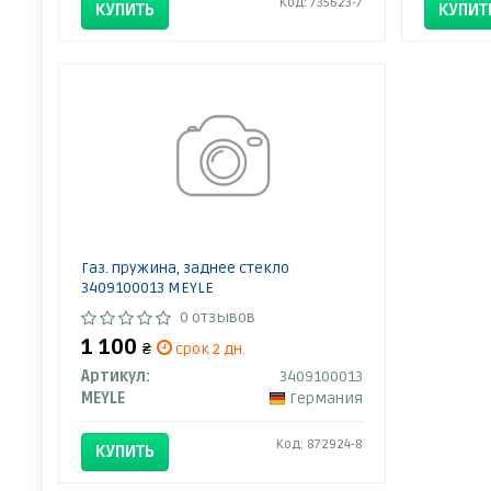
Код: 735623-7
КУПИТЬ
КУПИТ
Газ. пружина, заднее стекло
3409100013 MEYLE
0 отзывов
1 100
₴
срок 2 дн.
Артикул:
3409100013
MEYLE
Германия
Код: 872924-8
КУПИТЬ