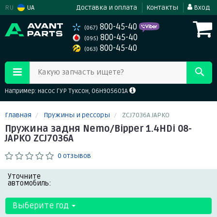
RU
UA
Доставка и оплата
Контакты
Вход
800-45-40
(067)
800-45-40
(095)
800-45-40
(063)
Какую запчасть ищете?
Например: насос ГУР Туксон, 06H905601A
Главная
Пружины и рессоры
ZCJ7036A JAPKO
Пружина задня Nemo/Bipper 1.4HDi 08-
JAPKO ZCJ7036A
0 отзывов
Уточните
автомобиль:
Выберите год