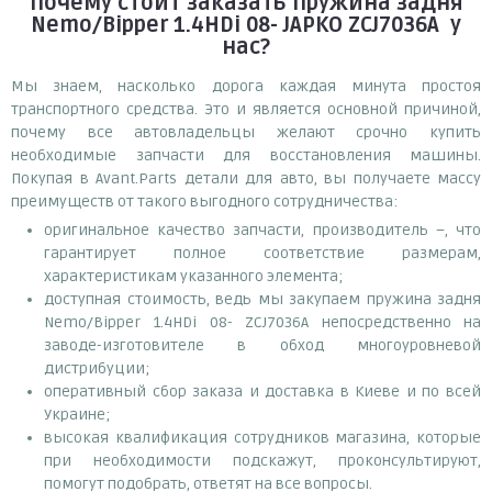
Почему
стоит
заказать
пружина задня
Nemo/Bipper 1.4HDi 08- JAPKO ZCJ7036A
у
нас?
Мы знаем, насколько дорога каждая минута простоя
транспортного средства. Это и является основной причиной,
почему все автовладельцы желают срочно купить
необходимые запчасти для восстановления машины.
Покупая в Avant.Parts детали для авто, вы получаете массу
преимуществ от такого выгодного сотрудничества:
оригинальное качество запчасти, производитель –, что
гарантирует полное соответствие размерам,
характеристикам указанного элемента;
доступная стоимость, ведь мы закупаем пружина задня
Nemo/Bipper 1.4HDi 08- ZCJ7036A непосредственно на
заводе-изготовителе в обход многоуровневой
дистрибуции;
оперативный сбор заказа и доставка в Киеве и по всей
Украине;
высокая квалификация сотрудников магазина, которые
при необходимости подскажут, проконсультируют,
помогут подобрать, ответят на все вопросы.