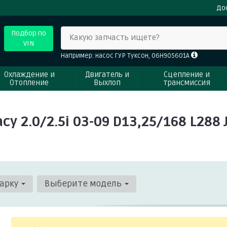
До
Подбор по
Какую запчасть ищете?
VIN
Например: насос ГУР Туксон, 06H905601A
Охлаждение и
Двигатель и
Сцепление и
Отопление
Выхлоп
трансмиссия
 2.0/2.5i 03-09 D13,25/168 L288
арку
Выберите модель