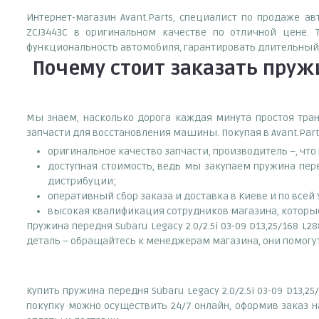
Интернет-магазин Avant.Parts, специалист по продаже авт
ZCJ3443C в оригинальном качестве по отличной цене.
функциональность автомобиля, гарантировать длительный 
Почему
стоит
заказать
пружин
Мы знаем, насколько дорога каждая минута простоя тран
запчасти для восстановления машины. Покупая в Avant.Part
оригинальное качество запчасти, производитель –, чт
доступная стоимость, ведь мы закупаем пружина перед
дистрибуции;
оперативный сбор заказа и доставка в Киеве и по всей
высокая квалификация сотрудников магазина, которые 
Пружина передня Subaru Legacy 2.0/2.5i 03-09 D13,25/168 L
деталь – обращайтесь к менеджерам магазина, они помогу
Купить пружина передня Subaru Legacy 2.0/2.5i 03-09 D13
покупку можно осуществить 24/7 онлайн, оформив заказ н