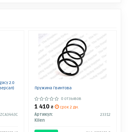
acy 2.0
іверсал)
Пружина Гвинтова
0 отзывов
1 410
₴
срок 2 дн.
ZCA3443C
Артикул:
23312
Kilen