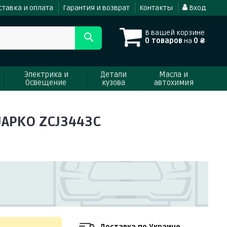
ставка и оплата
Гарантия и возврат
Контакты
Вход
В вашей корзине
0 товаров
на
0 ₴
Электрика и
Детали
Масла и
Освещение
кузова
автохимия
 JAPKO ZCJ3443C