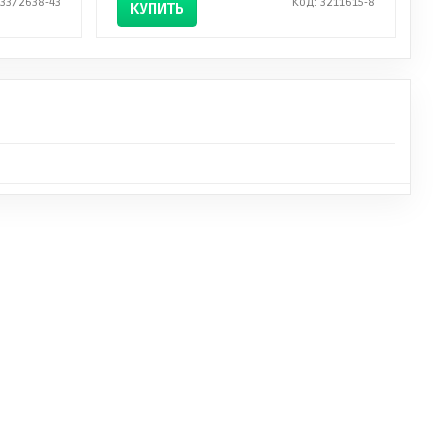
 3372638-43
Код: 3211615-8
КУПИТЬ