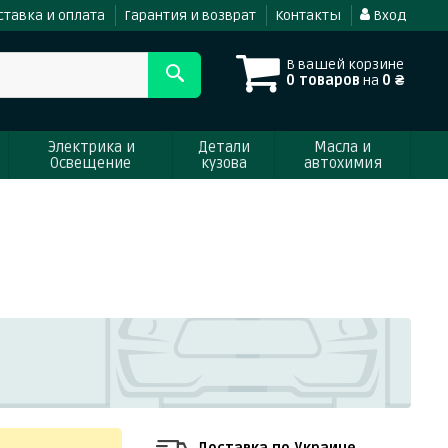
ставка и оплата
Гарантия и возврат
Контакты
Вход
В вашей корзине
0 товаров
на
0 ₴
Электрика и
Детали
Масла и
Освещение
кузова
автохимия