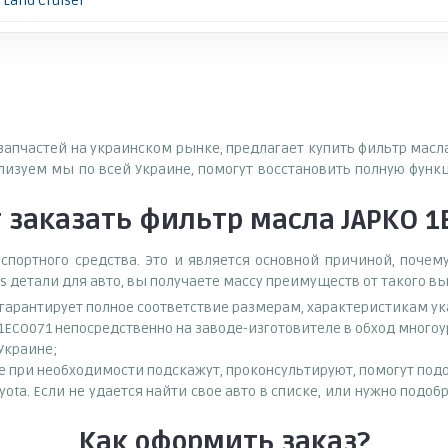
Land Cruiser
озапчастей на украинском рынке, предлагает купить фильтр масла
зуем мы по всей Украине, помогут восстановить полную функ
т
заказать
фильтр масла JAPKO 
спортного средства. Это и является основной причиной, поч
s детали для авто, вы получаете массу преимуществ от такого в
о гарантирует полное соответствие размерам, характеристикам ук
1ECO071 непосредственно на заводе-изготовителе в обход много
 Украине;
при необходимости подскажут, проконсультируют, помогут подоб
yota. Если не удается найти свое авто в списке, или нужно подо
Как оформить заказ?