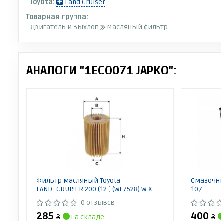
-
Toyota:
Land Cruiser
Товарная группа:
- Двигатель и Выхлоп
Масляный фильтр
АНАЛОГИ "1ECO071 JAPKO":
Фильтр масляный Toyota
Смазочны
LAND_CRUISER 200 (12-) (WL7528) WIX
107
0 отзывов
285
400
₴
на складе
₴