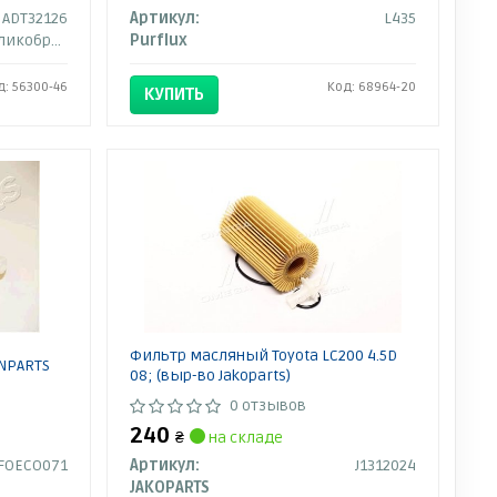
ADT32126
Артикул:
L435
кобритания
Purflux
д: 56300-46
Код: 68964-20
КУПИТЬ
Фильтр масляный Toyota LC200 4.5D
NPARTS
08; (выр-во Jakoparts)
0 отзывов
240
₴
на складе
FOECO071
Артикул:
J1312024
JAKOPARTS