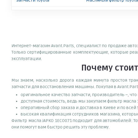
Запчасти Toyota
Масляный фильтр Toyota 
Интернет-магазин Avant.Parts, специалист по продаже авт
Только сертифицированные комплектующие, которые реали
эксплуатации.
Почему
стои
Мы знаем, насколько дорога каждая минута простоя тран
запчасти для восстановления машины. Покупая в Avant.Part
оригинальное качество запчасти, производитель –, чт
доступная стоимость, ведь мы закупаем фильтр масла 
оперативный сбор заказа и доставка в Киеве и по всей
высокая квалификация сотрудников магазина, которые 
Фильтр масла JAPKO 1ECO071 подходит для автомобилей: To
они помогут вам быстро решить эту проблему.