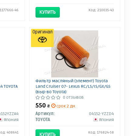
 1177666-46
Код: 210035-43
КУПИТЬ
Оригинал
Фильтр масляный (элемент) Toyota
4 TOYOTA
Land Cruiser 07- Lexus RC/LS/IS/GX/GS
(выр-во Toyota)
0 отзывов
550
₴
срок 2 дн.
4152YZZA4
Артикул:
04152-YZZD4
Япония
TOYOTA
Япония
Код: 408641
Код: 176824-58
КУПИТЬ