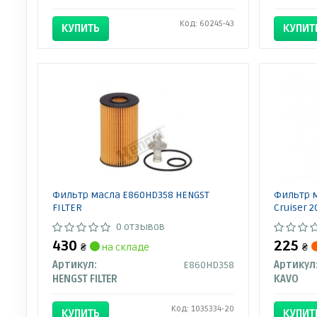
Код: 60245-43
КУПИТЬ
КУПИТ
Фильтр масла E860HD358 HENGST
Фильтр м
FILTER
Cruiser 2
0 отзывов
430
225
₴
на складе
₴
Артикул:
E860HD358
Артикул
HENGST FILTER
KAVO
Код: 1035334-20
КУПИТЬ
КУПИТ