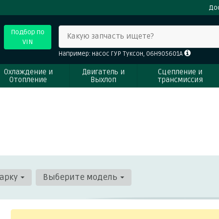
До
Подбор по
Какую запчасть ищете?
VIN
Например: насос ГУР Туксон, 06H905601A
Охлаждение и
Двигатель и
Сцепление и
Отопление
Выхлоп
трансмиссия
арку
Выберите модель