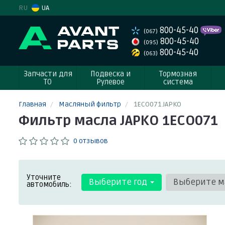
RU
UA
800-45-40
(067)
800-45-40
(095)
800-45-40
(063)
Запчасти для
Подвеска и
Тормозная
ТО
Рулевое
система
Главная
Масляный фильтр
1ECO071 JAPKO
Фильтр масла JAPKO 1ECO071
0 отзывов
Уточните
Выберите год
Выберите м
автомобиль: