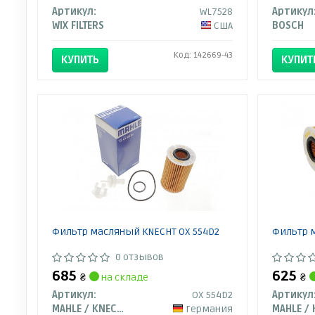
Артикул:
WL7528
Артикул
WIX FILTERS
США
BOSCH
Код: 142669-43
КУПИТЬ
КУПИТ
Фильтр масляный KNECHT OX 554D2
Фильтр 
0 отзывов
685
625
₴
на складе
₴
Артикул:
OX 554D2
Артикул
MAHLE / KNECHT
Германия