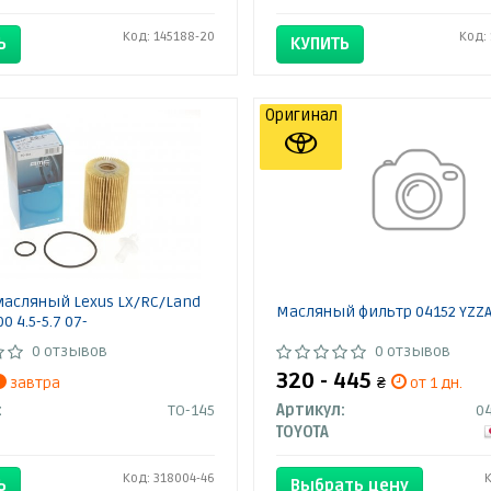
Код: 145188-20
Код:
Ь
КУПИТЬ
Оригинал
асляный Lexus LX/RC/Land
Масляный фильтр 04152 YZZA
00 4.5-5.7 07-
0 отзывов
0 отзывов
320 - 445
завтра
₴
от 1 дн.
:
TO-145
Артикул:
0
TOYOTA
Код: 318004-46
Ь
Выбрать цену