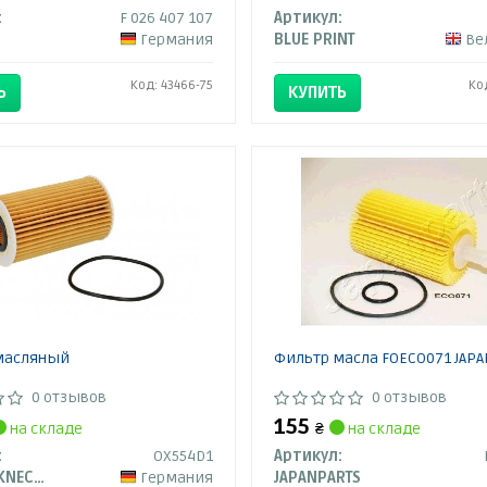
:
F 026 407 107
Артикул:
Германия
BLUE PRINT
Вели
Код: 43466-75
Ко
Ь
КУПИТЬ
масляный
Фильтр масла FOECO071 JAPA
0 отзывов
0 отзывов
155
на складе
₴
на складе
:
OX554D1
Артикул:
MAHLE / KNECHT
Германия
JAPANPARTS