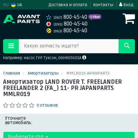
RU
UA
Доставка и оплата
Контакты
Вход
800-45-40
(067)
800-45-40
(095)
800-45-40
(063)
Какую запчасть ищете?
Например: насос ГУР Туксон, 06H905601A
Главная
Амортизаторы
MMLR019 JAPANPARTS
Амортизатор LAND ROVER T. FREELANDER
FREELANDER 2 (FA_) 11- PR JAPANPARTS
MMLR019
0 отзывов
Уточните
автомобиль:
Выберите год