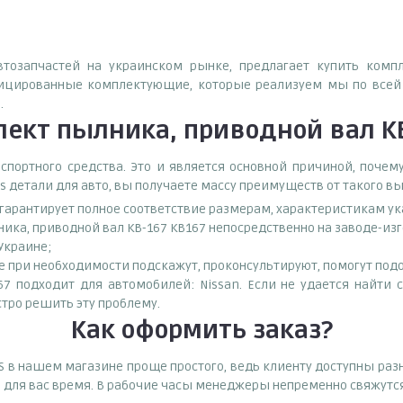
автозапчастей на украинском рынке, предлагает купить комп
фицированные комплектующие, которые реализуем мы по всей 
.
ект пылника, приводной вал KB
спортного средства. Это и является основной причиной, поч
s детали для авто, вы получаете массу преимуществ от такого в
о гарантирует полное соответствие размерам, характеристикам ук
ика, приводной вал KB-167 KB167 непосредственно на заводе-из
 Украине;
при необходимости подскажут, проконсультируют, помогут подоб
7 подходит для автомобилей: Nissan. Если не удается найти 
тро решить эту проблему.
Как оформить заказ?
S в нашем магазине проще простого, ведь клиенту доступны ра
е для вас время. В рабочие часы менеджеры непременно свяжутся