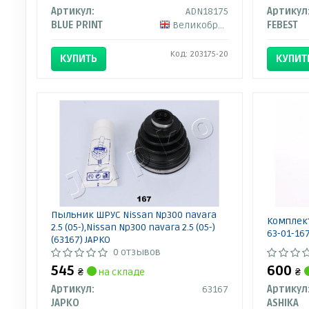
Артикул:
ADN18175
Артикул
BLUE PRINT
Великобритания
FEBEST
Код: 203175-20
КУПИТЬ
КУПИТ
Пыльник ШРУС Nissan Np300 navara
Комплек
2.5 (05-),Nissan Np300 navara 2.5 (05-)
63-01-16
(63167) JAPKO
0 отзывов
545
600
₴
на складе
₴
Артикул:
63167
Артикул
JAPKO
ASHIKA