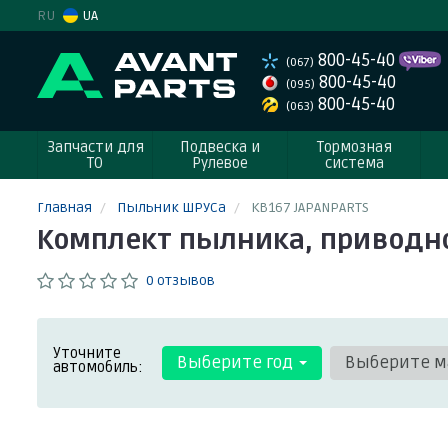
RU
UA
800-45-40
(067)
800-45-40
(095)
800-45-40
(063)
Запчасти для
Подвеска и
Тормозная
ТО
Рулевое
система
Главная
Пыльник ШРУСа
KB167 JAPANPARTS
Комплект пылника, приводной
0 отзывов
Уточните
Выберите год
Выберите м
автомобиль: