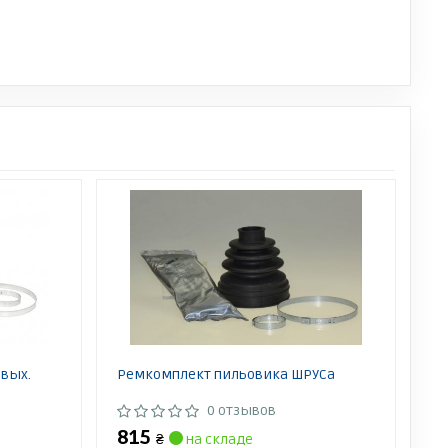
вых.
Ремкомплект пильовика ШРУСа
0 отзывов
815
₴
на складе