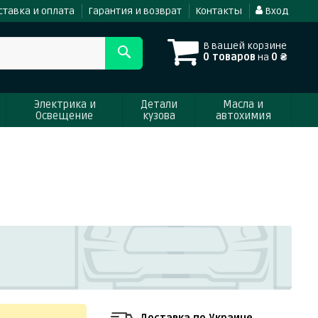
ставка и оплата
Гарантия и возврат
Контакты
Вход
В вашей корзине
0 товаров
на
0 ₴
Электрика и
Детали
Масла и
Освещение
кузова
автохимия