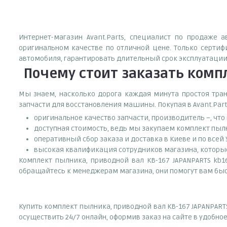
Интернет-магазин Avant.Parts, специалист по продаже 
оригинальном качестве по отличной цене. Только серти
автомобиля, гарантировать длительный срок эксплуатации
Почему
стоит
заказать
компл
Мы знаем, насколько дорога каждая минута простоя тран
запчасти для восстановления машины. Покупая в Avant.Part
оригинальное качество запчасти, производитель –, чт
доступная стоимость, ведь мы закупаем комплект пылн
оперативный сбор заказа и доставка в Киеве и по всей
высокая квалификация сотрудников магазина, которые 
Комплект пылника, приводной вал KB-167 JAPANPARTS kb16
обращайтесь к менеджерам магазина, они помогут вам быс
Купить комплект пылника, приводной вал KB-167 JAPANPART
осуществить 24/7 онлайн, оформив заказ на сайте в удобно