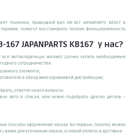
лект пылника, приводной вал KB-167 JAPANPARTS KB167 в
Украине, помогут восстановить полную функциональность
-167 JAPANPARTS KB167
у нас?
ему все автовладельцы желают срочно купить необходимые
ыгодного сотрудничества:
азанного элемента;
готовителе в обход многоуровневой дистрибуции;
рать, ответят на все вопросы.
свое авто в списке, или нужно подобрать другую деталь –
зные способы оформления заказа. Во-первых, покупку можно
 с вами для уточнения заказа, условий оплаты и доставки.