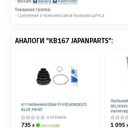
-
Nissan:
Navara
,
Pathfinder
Товарная группа:
- Сцепление и трансмиссия
Пыльник ШРУСа
АНАЛОГИ "KB167 JAPANPARTS":
ПЫЛЬНИК
К-т пильника (Blue Print) ADN18175
(85,3X92
BLUE PRINT
PATHFIND
0215R51T
0 отзывов
735
1 095
₴
на складе