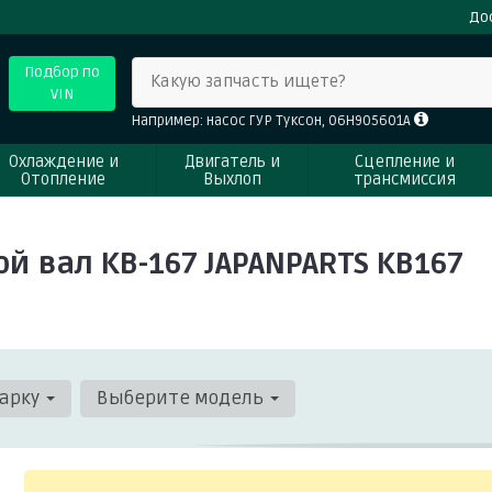
До
Подбор по
Какую запчасть ищете?
VIN
Например: насос ГУР Туксон, 06H905601A
Охлаждение и
Двигатель и
Сцепление и
Отопление
Выхлоп
трансмиссия
 вал KB-167 JAPANPARTS KB167
арку
Выберите модель