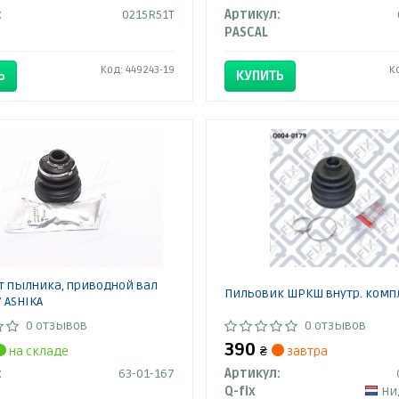
:
0215R51T
Артикул:
PASCAL
Код: 449243-19
К
Ь
КУПИТЬ
т пылника, приводной вал
Пильовик ШРКШ внутр. комп
7 ASHIKA
0 отзывов
0 отзывов
390
на складе
₴
завтра
:
63-01-167
Артикул:
Q-fix
Ни