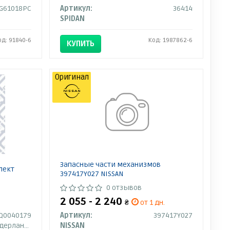
G61018PC
Артикул:
36414
SPIDAN
од: 91840-6
Код: 1987862-6
КУПИТЬ
Оригинал
Запасные части механизмов
лект
397417Y027 NISSAN
0 отзывов
2 055 - 2 240
₴
от 1 дн.
Q0040179
Артикул:
397417Y027
дерланды
NISSAN