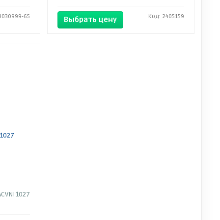
3030999-65
Код: 2405159
Выбрать цену
1027
ACVNI1027