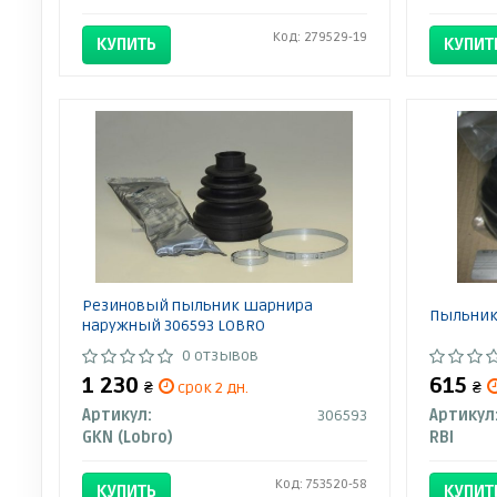
Код: 279529-19
КУПИТЬ
КУПИТ
Резиновый пыльник шарнира
Пыльник 
наружный 306593 LOBRO
0 отзывов
1 230
615
₴
срок 2 дн.
₴
Артикул:
306593
Артикул
GKN (Lobro)
RBI
Код: 753520-58
КУПИТЬ
КУПИТ