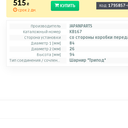
515
₴
КУПИТЬ
Код:
1795857-
срок 2 дн.
Производитель
JAPANPARTS
Каталожный номер
KB167
Сторона установки
со стороны коробки перед
Диаметр 1 [мм]
84
Диаметр 2 (мм)
26
Высота [мм]
94
Тип соединения / сочленения
Шарнир "Трипод"