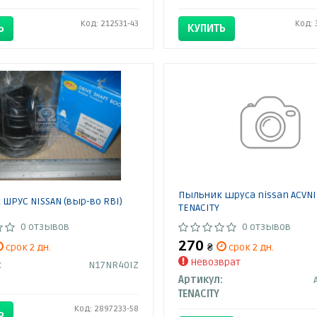
Код: 212531-43
Код: 
Ь
КУПИТЬ
Пыльник шруса nissan ACVNI
ШРУС NISSAN (выр-во RBI)
TENACITY
0 отзывов
0 отзывов
270
срок 2 дн.
₴
срок 2 дн.
Невозврат
:
N17NR40IZ
Артикул:
TENACITY
Код: 2897233-58
Ь