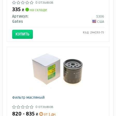
0 отзывов
335
₴
на складе
Артикул:
5306
Gates
США
Код: 244193-75
КУПИТЬ
Фильтр масляный
0 отзывов
820 - 835
₴
от 1 дн.