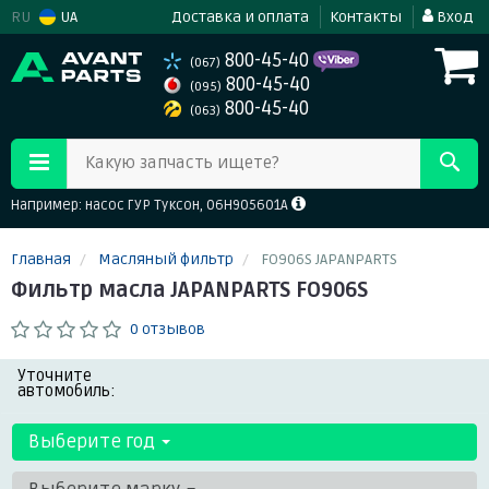
RU
UA
Доставка и оплата
Контакты
Вход
800-45-40
(067)
800-45-40
(095)
800-45-40
(063)
Какую запчасть ищете?
Например: насос ГУР Туксон, 06H905601A
Главная
Масляный фильтр
FO906S JAPANPARTS
Фильтр масла JAPANPARTS FO906S
0 отзывов
Уточните
автомобиль:
Выберите год