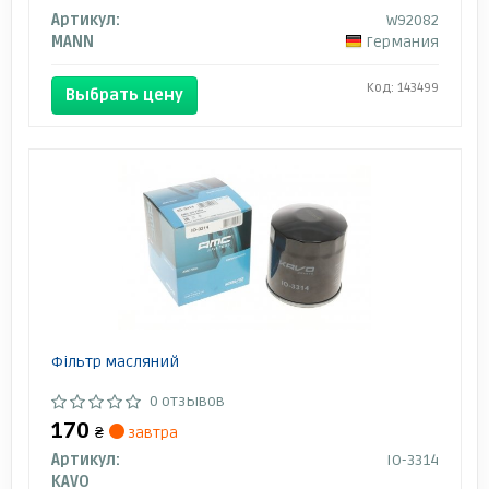
Артикул:
W92082
MANN
Германия
Код: 143499
Выбрать цену
Фільтр масляний
0 отзывов
170
₴
завтра
Артикул:
IO-3314
KAVO