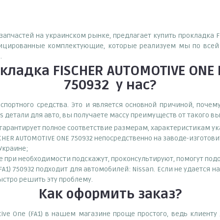
запчастей на украинском рынке, предлагает купить прокладкa FIS
фицированные комплектующие, которые реализуем мы по всей 
.
кладкa FISCHER AUTOMOTIVE ONE Fi
750932
у нас?
спортного средства. Это и является основной причиной, поч
s детали для авто, вы получаете массу преимуществ от такого в
о гарантирует полное соответствие размерам, характеристикам ук
CHER AUTOMOTIVE ONE 750932 непосредственно на заводе-изготов
 Украине;
при необходимости подскажут, проконсультируют, помогут подоб
FA1) 750932 подходит для автомобилей: Nissan. Если не удается н
ыстро решить эту проблему.
Как оформить заказ?
tive One (FA1) в нашем магазине проще простого, ведь клиент