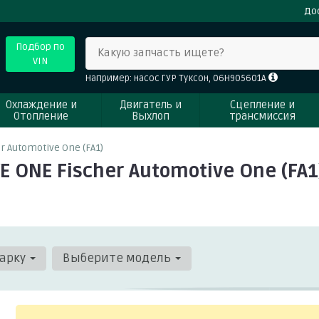
До
Подбор по
Какую запчасть ищете?
VIN
Например: насос ГУР Туксон, 06H905601A
Охлаждение и
Двигатель и
Сцепление и
Отопление
Выхлоп
трансмиссия
r Automotive One (FA1)
 ONE Fischer Automotive One (FA1
арку
Выберите модель