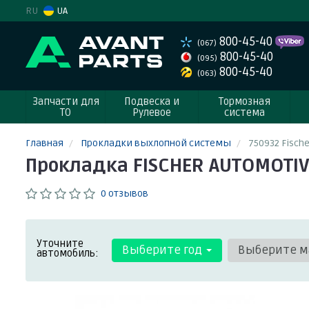
RU
UA
800-45-40
(067)
800-45-40
(095)
800-45-40
(063)
Запчасти для
Подвеска и
Тормозная
ТО
Рулевое
система
Главная
Прокладки выхлопной системы
750932 Fische
Прокладкa FISCHER AUTOMOTIVE
0 отзывов
Уточните
Выберите год
Выберите м
автомобиль: