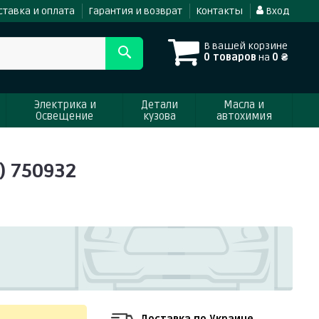
ставка и оплата
Гарантия и возврат
Контакты
Вход
В вашей корзине
0 товаров
на
0 ₴
Электрика и
Детали
Масла и
Освещение
кузова
автохимия
) 750932