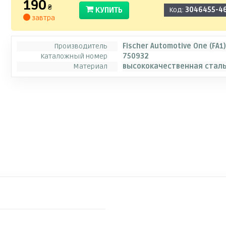
190
₴
КУПИТЬ
Код:
3046455-4
завтра
Производитель
Fischer Automotive One (FA1
Каталожный номер
750932
Материал
высококачественная стал