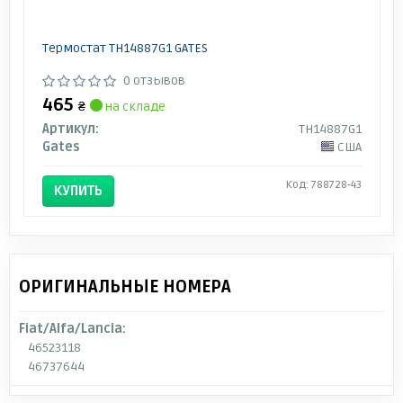
Термостат TH14887G1 GATES
0 отзывов
465
₴
на складе
Артикул:
TH14887G1
Gates
США
Код: 788728-43
КУПИТЬ
ОРИГИНАЛЬНЫЕ НОМЕРА
Fiat/Alfa/Lancia:
46523118
46737644