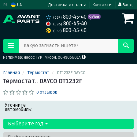
RU
UA
Доставка и оплата
Контакты
Вход
800-45-40
(067)
800-45-40
(095)
800-45-40
(063)
Какую запчасть ищете?
Например: насос ГУР Туксон, 06H905601A
Главная
Термостат
DT1232F DAYCO
Термостат.. DAYCO DT1232F
0 отзывов
Уточните
автомобиль:
Выберите год