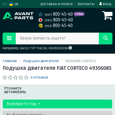
RU
UA
Доставка и оплата
Контакты
Вход
800-45-40
(067)
800-45-40
(095)
800-45-40
(063)
Какую запчасть ищете?
Например: насос ГУР Туксон, 06H905601A
Главная
Подушки двигателя
49356085 CORTECO
Подушка двигателя FIAT CORTECO 49356085
0 отзывов
Уточните
автомобиль:
Выберите год