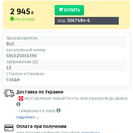
2 945
КУПИТЬ
₴
на складе
Код:
3067484-6
Производитель
BLIC
Каталожный номер
581025016390
Напряжение [В]
12
Сторона установки
сзади
Доставка по Украине
-
на отделение Новой Почты или курьером до двери
- самовывоз в Киев
подробнее →
Оплата при получении
или другим удобным способом,