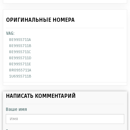
ОРИГИНАЛЬНЫЕ НОМЕРА
VAG:
8E9955711A
8E9955711B
8E9955711C
8E9955711D
8E9955711E
8R0955711A
1U6955711B
НАПИСАТЬ КОММЕНТАРИЙ
Ваше имя