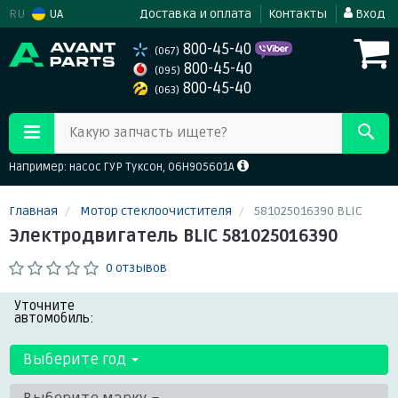
RU
UA
Доставка и оплата
Контакты
Вход
800-45-40
(067)
800-45-40
(095)
800-45-40
(063)
Какую запчасть ищете?
Например: насос ГУР Туксон, 06H905601A
Главная
Мотор стеклоочистителя
581025016390 BLIC
Электродвигатель BLIC 581025016390
0 отзывов
Уточните
автомобиль:
Выберите год