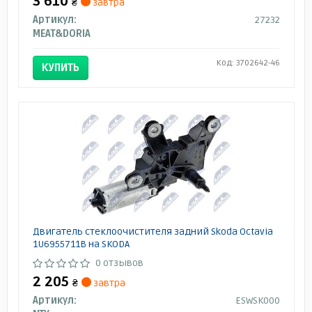
3 610
₴
завтра
Артикул:
27232
MEAT&DORIA
Код: 3702642-46
КУПИТЬ
Двигатель стеклоочистителя задний Skoda Octavia
1U6955711B на SKODA
0 отзывов
2 205
₴
завтра
Артикул:
ESWSK000