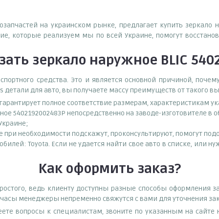
тозапчастей на украинском рынке, предлагает купить зеркало 
е, которые реализуем мы по всей Украине, помогут восстанов
зать
зеркало наружное BLIC 540
спортного средства. Это и является основной причиной, поч
s детали для авто, вы получаете массу преимуществ от такого в
о гарантирует полное соответствие размерам, характеристикам ук
ное 5402192002483P непосредственно на заводе-изготовителе в 
 Украине;
при необходимости подскажут, проконсультируют, помогут подоб
обилей: Toyota. Если не удается найти свое авто в списке, или 
Как оформить заказ?
остого, ведь клиенту доступны разные способы оформления за
е часы менеджеры непременно свяжутся с вами для уточнения зак
еете вопросы к специалистам, звоните по указанным на сайт