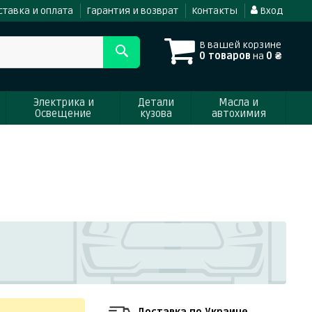
ставка и оплата
Гарантия и возврат
Контакты
Вход
В вашей корзине
0 товаров
на
0 ₴
Электрика и
Детали
Масла и
Освещение
кузова
автохимия