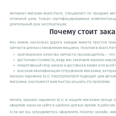
Интернет-магазин Avant.Parts, специалист по продаже ав
отличной цене. Только сертифицированные комплектующи
длительный срок эксплуатации.
Почему
стоит
зака
Мы знаем, насколько дорога каждая минута простоя тран
запчасти для восстановления машины. Покупая в Avant.Part
оригинальное качество запчасти, производитель –, чт
доступная стоимость, ведь мы закупаем зеркало наруж
оперативный сбор заказа и доставка в Киеве и по всей
высокая квалификация сотрудников магазина, которые 
Зеркало наружное BLIC 5402192002483P подходит для автом
магазина, они помогут вам быстро решить эту проблему.
Купить зеркало наружное BLIC в нашем магазине проще пр
оформив заказ на сайте в удобное для вас время. В рабочи
Если же вы затрудняетесь оформлять покупку онлайн, им