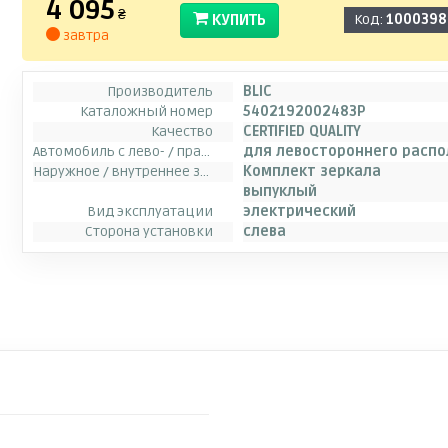
4 095
₴
КУПИТЬ
Код:
1000398
завтра
Производитель
BLIC
Каталожный номер
5402192002483P
Качество
CERTIFIED QUALITY
Автомобиль с лево- / правосторонним расположением руля
для левостороннего расп
Наружное / внутреннее зеркало заднего вида
Комплект зеркала
выпуклый
Вид эксплуатации
электрический
Сторона установки
слева