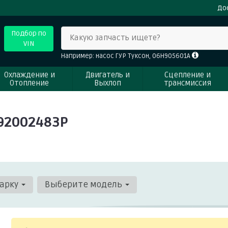
До
Подбор по
Какую запчасть ищете?
VIN
Например: насос ГУР Туксон, 06H905601A
Охлаждение и
Двигатель и
Сцепление и
Отопление
Выхлоп
трансмиссия
92002483P
арку
Выберите модель