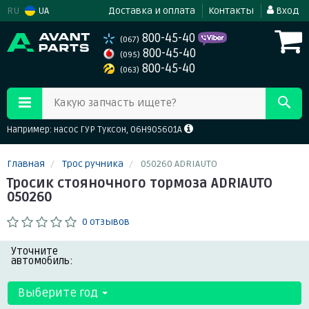
RU
UA
Доставка и оплата
Контакты
Вход
800-45-40
(067)
800-45-40
(095)
800-45-40
(063)
Какую запчасть ищете?
Например: насос ГУР Туксон, 06H905601A
Главная
Трос ручника
050260 ADRIAUTO
Тросик стояночного тормоза ADRIAUTO
050260
0 отзывов
Уточните
автомобиль:
Выберите год