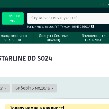
Доста
Підбір по
Яку запчастину шукаєте?
VIN
Наприклад: насос ГУР Туксон, 06H905601A
Охолодження та
Двигун і Система
Зчеплення та
опалення
вихлопу
трансмісія
TARLINE BD S024
ку
Виберіть модель
Товару немає в наявності
.