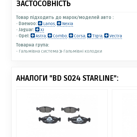
ЗАСТОСОВНІСТЬ
Товар підходить до марок/моделей авто :
-
Daewoo:
Lanos
,
Nexia
-
Jaguar:
XJ
-
Opel:
Astra
,
Combo
,
Corsa
,
Tigra
,
Vectra
Товарна група:
- Гальмівна система
Гальмівні колодки
АНАЛОГИ "BD S024 STARLINE":