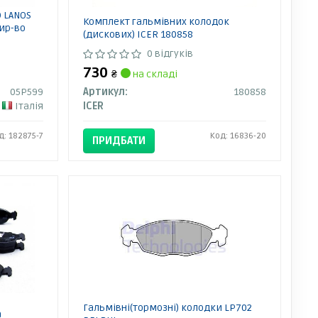
O LANOS
Комплект гальмівних колодок
вир-во
(дискових) ICER 180858
0 відгуків
730
₴
на складі
05P599
Артикул:
180858
Італія
ICER
д: 182875-7
Код: 16836-20
ПРИДБАТИ
Гальмівні(тормозні) колодки LP702
a