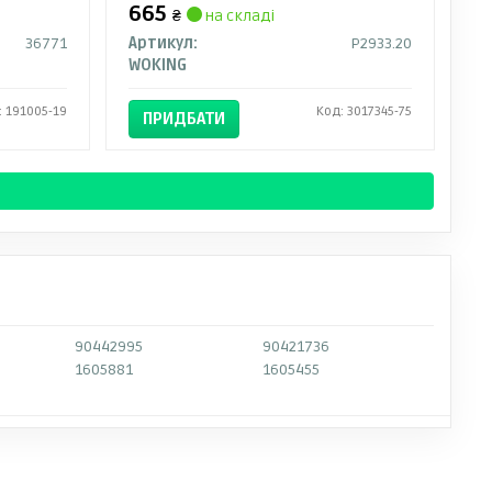
665
₴
на складі
36771
Артикул:
P2933.20
WOKING
: 191005-19
Код: 3017345-75
ПРИДБАТИ
90442995
90421736
1605881
1605455