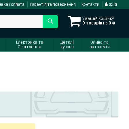
вка і оплата
Гарантія та повернення
Контакти
Вхід
У вашій кошику
0 товарів
на
0 ₴
Електрика та
Деталі
Олива та
Освітлення
кузова
автохімія