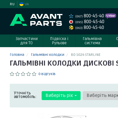
RU
UA
800-45-40
(067)
800-45-40
(095)
800-45-40
(063)
Запчастини
Підвіска і
Гальмівна
для ТО
Рульове
система
Головна
Гальмівні колодки
BD S024 STARLINE
ГАЛЬМІВНІ КОЛОДКИ ДИСКОВІ S
0 відгуків
Уточніть
Виберіть рік
Виберіть мар
автомобіль: