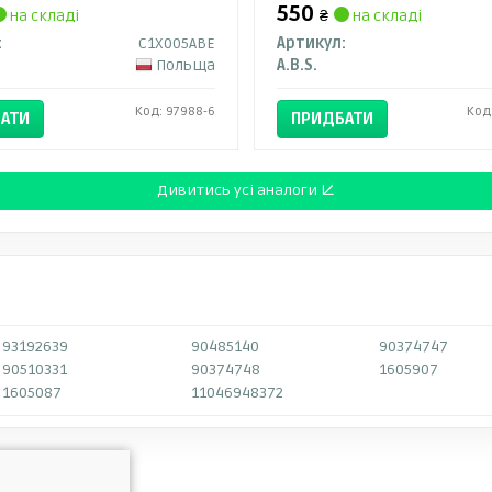
550
на складі
₴
на складі
:
C1X005ABE
Артикул:
Польща
A.B.S.
Код: 97988-6
Код
АТИ
ПРИДБАТИ
Дивитись усі аналоги ↓
93192639
90485140
90374747
90510331
90374748
1605907
1605087
11046948372