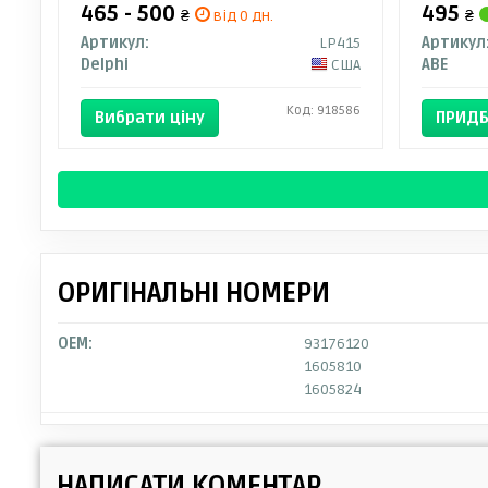
465 - 500
495
₴
від 0 дн.
₴
Артикул:
LP415
Артикул
Delphi
США
ABE
Код: 918586
Вибрати ціну
ПРИДБ
ОРИГІНАЛЬНІ НОМЕРИ
OEM:
93176120
1605810
1605824
НАПИСАТИ КОМЕНТАР