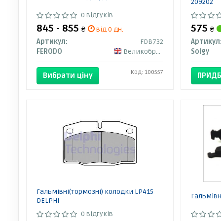
209202
0 відгуків
845 - 855
575
₴
від 0 дн.
₴
Артикул:
FDB732
Артикул
FERODO
Великобританія
Solgy
Код: 100557
Вибрати ціну
ПРИДБ
Гальмівні(тормозні) колодки LP415
Гальмівн
DELPHI
0 відгуків