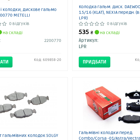
Колодка гальм. диск. DAEWO
і колодки, дискове гальмо
1.5/1.6 (KLAT), NEXIA передн. (
2200770 METELLI
LPR)
0 відгуків
0 відгуків
535
на складі
₴
на складі
:
2200770
Артикул:
LPR
Код: 609858-20
Ко
АТИ
ПРИДБАТИ
Гальмівні колодки перед.
 гальмівних колодок SOLGY
Combo/Corsa -01/Astra/Vectr