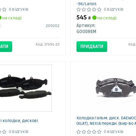
-96/Lanos
0 відгуків
0 відгуків
545
на складі
₴
на складі
:
209202
Артикул:
GOODREM
Код: 37691-20
Код:
АТИ
ПРИДБАТИ
Колодка гальм. диск. DAEWO
і колодки, дискові
(KLAT), NEXIA передн. (вир-во 
0 відгуків
0 відгуків