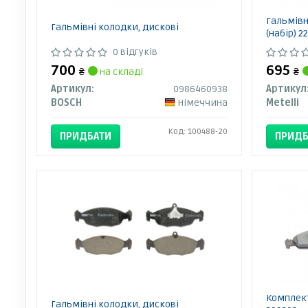
Гальмівн
Гальмівні колодки, дискові
(набір) 
0 відгуків
700
695
₴
на складі
₴
Артикул:
0986460938
Артикул
BOSCH
Німеччина
Metelli
Код: 100488-20
ПРИДБАТИ
ПРИДБ
Комплект
Гальмівні колодки, дискові