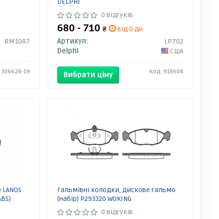
DELPHI
0 відгуків
680 - 710
₴
від 0 дн.
RM1087
Артикул:
LP702
Delphi
США
 306628-19
Код: 918608
Вибрати ціну
O LANOS
Гальмівні колодки, дискове гальмо
ABS)
(набір) P293320 WOKING
0 відгуків