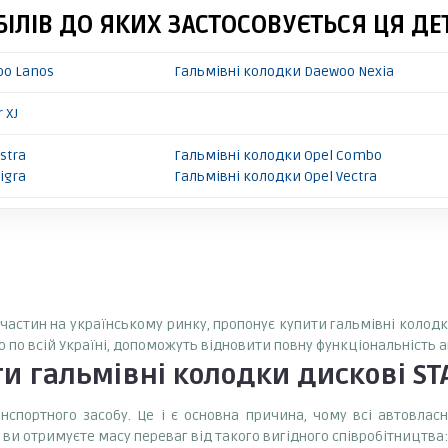
ІЛІВ ДО ЯКИХ ЗАСТОСОВУЄТЬСЯ ЦЯ ДЕ
oo Lanos
Гальмівні колодки Daewoo Nexia
 XJ
stra
Гальмівні колодки Opel Combo
igra
Гальмівні колодки Opel Vectra
пчастин на українському ринку, пропонує купити гальмівні колодк
о по всій Україні, допоможуть відновити повну функціональність 
ти
гальмівні колодки дискові ST
спортного засобу. Це і є основна причина, чому всі автовла
 ви отримуєте масу переваг від такого вигідного співробітництва: