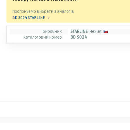
Пропонуємо вибрати з аналогів
BD S024 STARLINE →
Виробник
STARLINE
(Чехия)
Каталоговий номер
BD S024