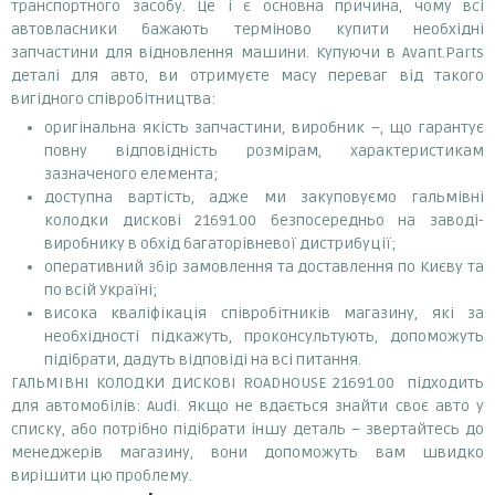
транспортного засобу. Це і є основна причина, чому всі
автовласники бажають терміново купити необхідні
запчастини для відновлення машини. Купуючи в Avant.Parts
деталі для авто, ви отримуєте масу переваг від такого
вигідного співробітництва:
оригінальна якість запчастини, виробник –, що гарантує
повну відповідність розмірам, характеристикам
зазначеного елемента;
доступна вартість, адже ми закуповуємо гальмівні
колодки дискові 21691.00 безпосередньо на заводі-
виробнику в обхід багаторівневої дистрибуції;
оперативний збір замовлення та доставлення по Києву та
по всій Україні;
висока кваліфікація співробітників магазину, які за
необхідності підкажуть, проконсультують, допоможуть
підібрати, дадуть відповіді на всі питання.
ГАЛЬМІВНІ КОЛОДКИ ДИСКОВІ ROADHOUSE 21691.00 підходить
для автомобілів: Audi. Якщо не вдається знайти своє авто у
списку, або потрібно підібрати іншу деталь – звертайтесь до
менеджерів магазину, вони допоможуть вам швидко
вирішити цю проблему.