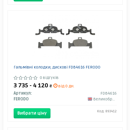
Гальмівні колодки, дискові FDB4616 FERODO
0 відгуків
3 735 - 4 120
₴
від 0 дн.
Артикул:
FDB4616
FERODO
Великобританія
Код: 893412
Вибрати ціну