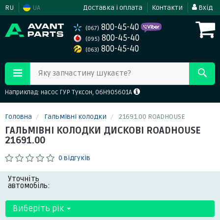
RU
UA
Доставка і оплата
Контакти
Вхід
800-45-40
(067)
800-45-40
(095)
800-45-40
(063)
Яку запчастину шукаєте?
Наприклад: насос ГУР Туксон, 06H905601A
Головна
Гальмівні колодки
21691.00 ROADHOUSE
ГАЛЬМІВНІ КОЛОДКИ ДИСКОВІ ROADHOUSE
21691.00
0 відгуків
Уточніть
автомобіль:
Виберіть рік