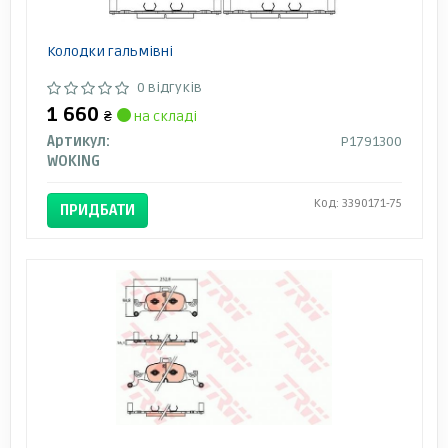
Колодки гальмівні
0 відгуків
1 660
₴
на складі
Артикул:
P1791300
WOKING
Код: 3390171-75
ПРИДБАТИ