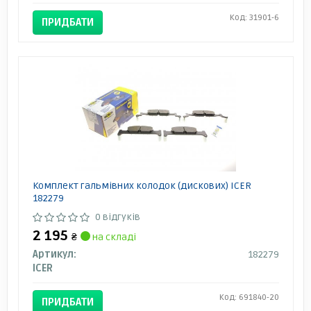
Код: 31901-6
ПРИДБАТИ
Комплект гальмівних колодок (дискових) ICER
182279
0 відгуків
2 195
₴
на складі
Артикул:
182279
ICER
Код: 691840-20
ПРИДБАТИ