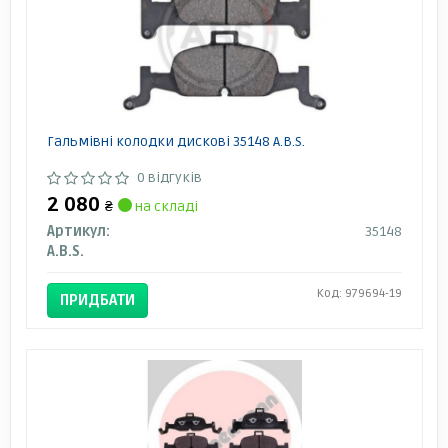
Гальмівні колодки дискові 35148 A.B.S.
0 відгуків
2 080
₴
на складі
Артикул:
35148
A.B.S.
Код: 979694-19
ПРИДБАТИ