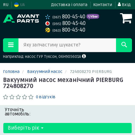
RU
UA
Доставка і оплата
Контакти
Вхід
800-45-40
(067)
800-45-40
(095)
800-45-40
(063)
Яку запчастину шукаєте?
Наприклад: насос ГУР Туксон, 06H905601A
Головна
Вакуумний насос
724808270 PIERBURG
Вакуумний насос механічний PIERBURG
724808270
0 відгуків
Уточніть
автомобіль:
Виберіть рік