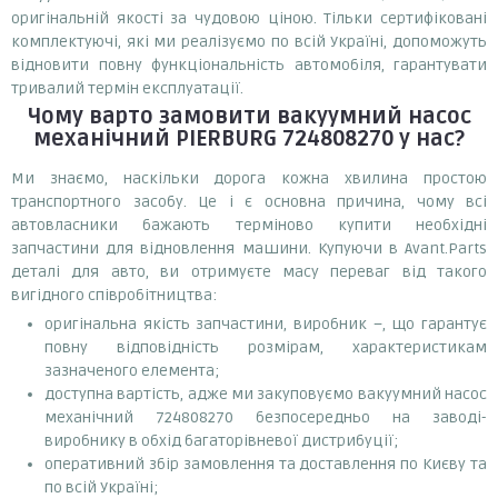
оригінальній якості за чудовою ціною. Тільки сертифіковані
комплектуючі, які ми реалізуємо по всій Україні, допоможуть
відновити повну функціональність автомобіля, гарантувати
тривалий термін експлуатації.
Чому варто замовити
вакуумний насос
механічний PIERBURG 724808270
у нас?
Ми знаємо, наскільки дорога кожна хвилина простою
транспортного засобу. Це і є основна причина, чому всі
автовласники бажають терміново купити необхідні
запчастини для відновлення машини. Купуючи в Avant.Parts
деталі для авто, ви отримуєте масу переваг від такого
вигідного співробітництва:
оригінальна якість запчастини, виробник –, що гарантує
повну відповідність розмірам, характеристикам
зазначеного елемента;
доступна вартість, адже ми закуповуємо вакуумний насос
механічний 724808270 безпосередньо на заводі-
виробнику в обхід багаторівневої дистрибуції;
оперативний збір замовлення та доставлення по Києву та
по всій Україні;