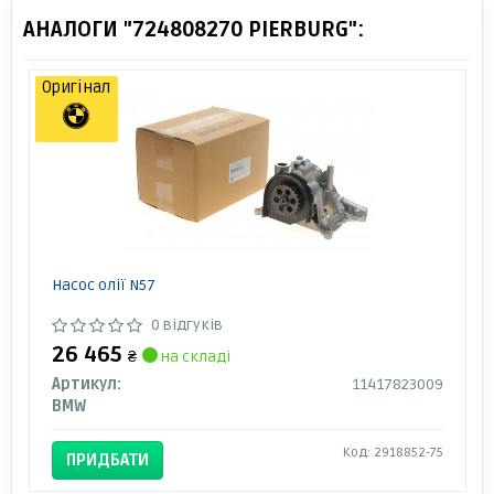
АНАЛОГИ "724808270 PIERBURG":
Оригінал
Насос олії N57
0 відгуків
26 465
₴
на складі
Артикул:
11417823009
BMW
Код: 2918852-75
ПРИДБАТИ