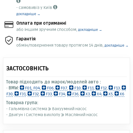
- самовивіз у Київ
докладніше →
Оплата при отриманні
або іншим зручним способом,
докладніше →
Гарантія
обмін/повернення товару протягом 14 днів,
докладніше →
ЗАСТОСОВНІСТЬ
Товар підходить до марок/моделей авто :
-
BMW:
F01, F04
,
F06
,
F07
,
F10
,
F11
,
F12
,
F13
,
F30
,
F31
,
F32
,
F33
,
F34
,
F36
,
X3
,
X4
,
X5
,
X6
Товарна група:
- Гальмівна система
Вакуумний насос
- Двигун і Система вихлопу
Масляний насос