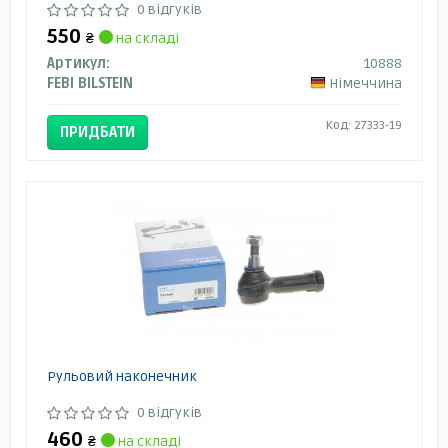
0 відгуків
550
₴
на складі
Артикул:
10888
FEBI BILSTEIN
Німеччина
Код: 27333-19
ПРИДБАТИ
Рульовий наконечник
0 відгуків
460
₴
на складі