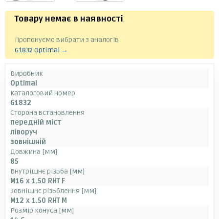
Товару немає в наявності
.
Пропонуємо вибрати з аналогів
G1832 Optimal →
Виробник
Optimal
Каталоговий номер
G1832
Сторона встановлення
передній міст
ліворуч
зовнішній
Довжина [мм]
85
Внутрішнє різьба [мм]
M16 x 1.50 RHT F
Зовнішнє різьблення [мм]
M12 x 1.50 RHT M
Розмір конуса [мм]