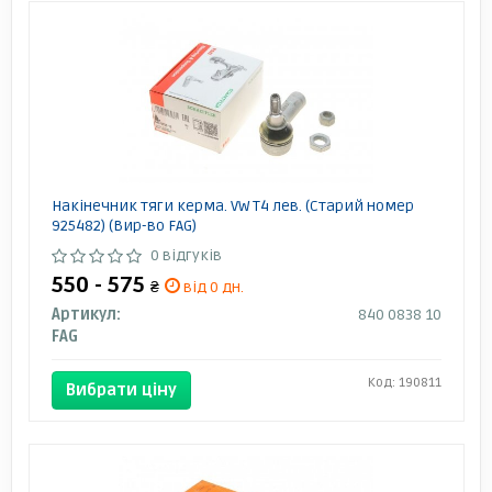
Накінечник тяги керма. VW T4 лев. (Старий номер
925482) (Вир-во FAG)
0 відгуків
550 - 575
₴
від 0 дн.
Артикул:
840 0838 10
FAG
Код: 190811
Вибрати ціну