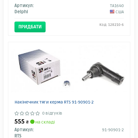
Артикул:
TA1640
Delphi
США
Код: 128210-6
ПРИДБАТИ
Накінечник тяги керма RTS 91-90901-2
0 відгуків
555
₴
на складі
Артикул:
91-90901-2
RTS