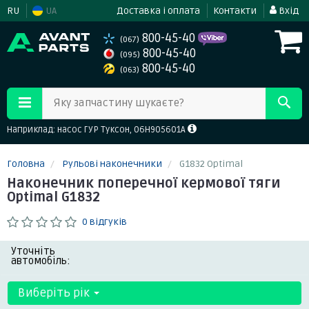
RU
UA
Доставка і оплата
Контакти
Вхід
800-45-40
(067)
800-45-40
(095)
800-45-40
(063)
Яку запчастину шукаєте?
Наприклад: насос ГУР Туксон, 06H905601A
Головна
Рульові наконечники
G1832 Optimal
Наконечник поперечної кермової тяги
Optimal G1832
0 відгуків
Уточніть
автомобіль:
Виберіть рік