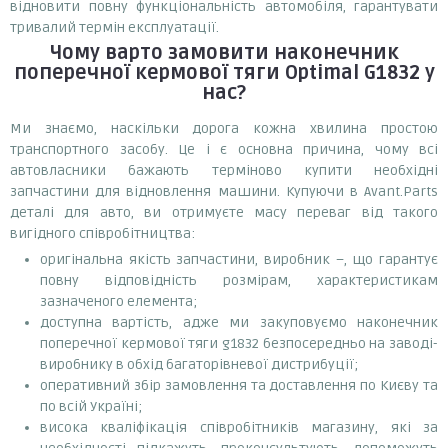
відновити повну функціональність автомобіля, гарантувати
тривалий термін експлуатації.
Чому варто замовити
наконечник
поперечної кермової тяги Optimal G1832
у
нас?
Ми знаємо, наскільки дорога кожна хвилина простою
транспортного засобу. Це і є основна причина, чому всі
автовласники бажають терміново купити необхідні
запчастини для відновлення машини. Купуючи в Avant.Parts
деталі для авто, ви отримуєте масу переваг від такого
вигідного співробітництва:
оригінальна якість запчастини, виробник –, що гарантує
повну відповідність розмірам, характеристикам
зазначеного елемента;
доступна вартість, адже ми закуповуємо наконечник
поперечної кермової тяги g1832 безпосередньо на заводі-
виробнику в обхід багаторівневої дистрибуції;
оперативний збір замовлення та доставлення по Києву та
по всій Україні;
висока кваліфікація співробітників магазину, які за