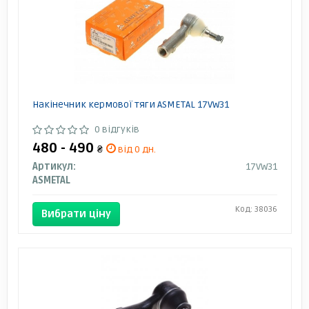
Накінечник кермової тяги ASMETAL 17VW31
0 відгуків
480 - 490
₴
від 0 дн.
Артикул:
17VW31
ASMETAL
Код: 38036
Вибрати ціну