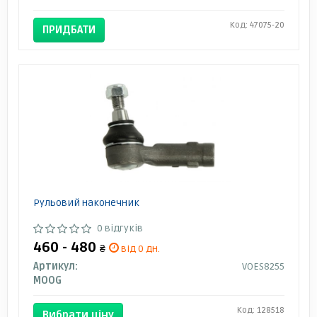
Код: 47075-20
ПРИДБАТИ
Рульовий наконечник
0 відгуків
460 - 480
₴
від 0 дн.
Артикул:
VOES8255
MOOG
Код: 128518
Вибрати ціну