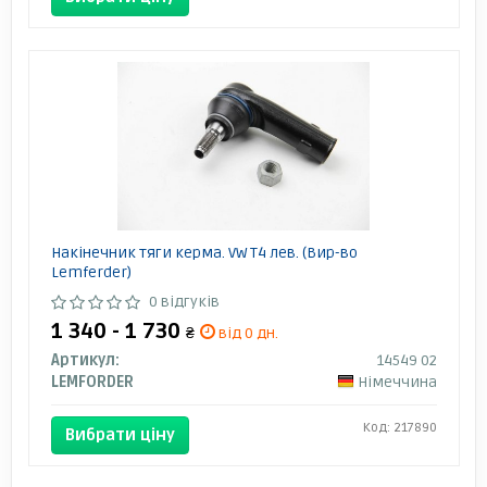
Накінечник тяги керма. VW T4 лев. (Вир-во
Lemferder)
0 відгуків
1 340 - 1 730
₴
від 0 дн.
Артикул:
14549 02
LEMFORDER
Німеччина
Код: 217890
Вибрати ціну