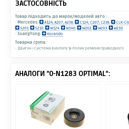
ЗАСТОСОВНІСТЬ
Товар підходить до марок/моделей авто :
-
Mercedes:
A124, A207, A238
,
C124, C207, C238
,
CLK-Cl
S203
,
S210
,
W124
,
W140
,
W202
,
W203
,
W210
-
SsangYong:
Korando
Товарна група:
- Двигун і Система вихлопу
Ролик ременя приводного
АНАЛОГИ "0-N1283 OPTIMAL":