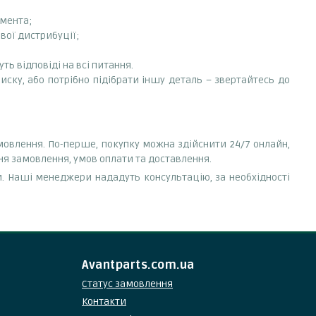
емента;
вої дистрибуції;
ть відповіді на всі питання.
иску, або потрібно підібрати іншу деталь – звертайтесь до
мовлення. По-перше, покупку можна здійснити 24/7 онлайн,
ня замовлення, умов оплати та доставлення.
. Наші менеджери нададуть консультацію, за необхідності
Avantparts.com.ua
Статус замовлення
Контакти