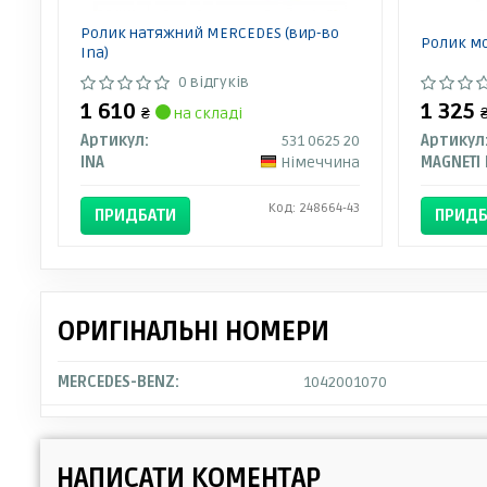
Ролик натяжний MERCEDES (вир-во
Ролик мо
Ina)
0 відгуків
1 610
1 325
₴
на складі
Артикул:
531 0625 20
Артикул
INA
Німеччина
Код: 248664-43
ПРИДБАТИ
ПРИДБ
ОРИГІНАЛЬНІ НОМЕРИ
MERCEDES-BENZ:
1042001070
НАПИСАТИ КОМЕНТАР