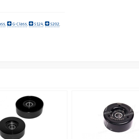
ass
,
G-Class
,
S124
,
S202
,