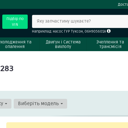
Доста
Підбір по
Яку запчастину шукаєте?
VIN
Наприклад: насос ГУР Туксон, 06H905601A
Охолодження та
Двигун і Система
Зчеплення та
опалення
вихлопу
трансмісія
1283
ку
Виберіть модель