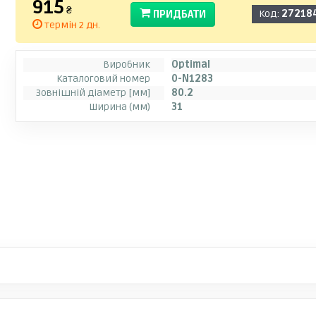
915
₴
ПРИДБАТИ
Код:
27218
термін 2 дн.
Виробник
Optimal
Каталоговий номер
0-N1283
Зовнішній діаметр [мм]
80.2
Ширина (мм)
31