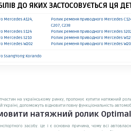
ІЛІВ ДО ЯКИХ ЗАСТОСОВУЄТЬСЯ ЦЯ ДЕ
о Mercedes A124,
Ролик ременя приводного Mercedes C12
C207, C238
о Mercedes S124
Ролик ременя приводного Mercedes S20
о Mercedes S210
Ролик ременя приводного Mercedes W12
о Mercedes W202
Ролик ременя приводного Mercedes W20
о SsangYong Korando
запчастин на українському ринку, пропонує купити натяжний роли
ій Україні, допоможуть відновити повну функціональність автомоб
амовити
натяжний ролик Optimal
спортного засобу. Це і є основна причина, чому всі автовла