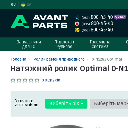
RU
UA
800-45-40
(067)
800-45-40
(095)
800-45-40
(063)
Запчастини
Підвіска і
Гальмівна
для ТО
Рульове
система
Головна
Ролик ременя приводного
0-N1283 Optimal
Натяжний ролик Optimal 0-N
0 відгуків
Уточніть
Виберіть рік
Виберіть мар
автомобіль: