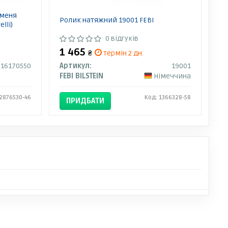
еменя
Ролик натяжний 19001 FEBI
lli)
0 відгуків
1 465
₴
термін 2 дн.
316170550
Артикул:
19001
FEBI BILSTEIN
Німеччина
 2876530-46
Код: 1366328-58
ПРИДБАТИ