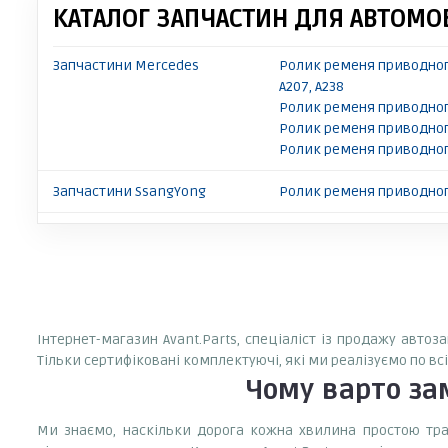
КАТАЛОГ ЗАПЧАСТИН ДЛЯ АВТОМОБ
Запчастини Mercedes
Ролик ременя приводног
A207, A238
Ролик ременя приводног
Ролик ременя приводног
Ролик ременя приводног
Запчастини SsangYong
Ролик ременя приводног
Інтернет-магазин Avant.Parts, спеціаліст із продажу авто
Тільки сертифіковані комплектуючі, які ми реалізуємо по вс
Чому варто з
Ми знаємо, наскільки дорога кожна хвилина простою тран