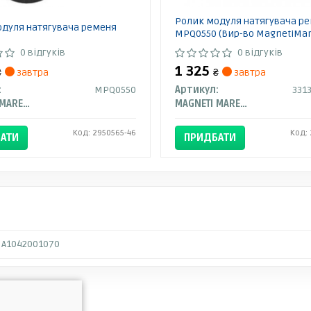
Ролик модуля натягувача р
дуля натягувача ременя
MPQ0550 (Вир-во MagnetiMare
0 відгуків
0 відгуків
1 325
₴
завтра
₴
завтра
:
MPQ0550
Артикул:
331
MAGNETI MARELLI
MAGNETI MARELLI
Код: 2950565-46
Код:
АТИ
ПРИДБАТИ
A1042001070