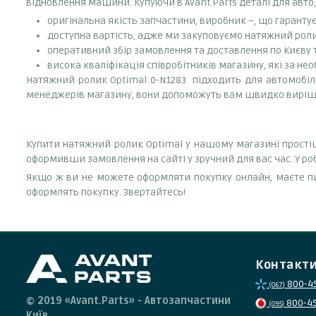
відновлення машини. Купуючи в Avant.Parts деталі для авто,
оригінальна якість запчастини, виробник –, що гаранту
доступна вартість, адже ми закуповуємо натяжний роли
оперативний збір замовлення та доставлення по Києву та
висока кваліфікація співробітників магазину, які за нео
Натяжний ролик Optimal 0-N1283 підходить для автомобілів
менеджерів магазину, вони допоможуть вам швидко виріш
Купити натяжний ролик Optimal у нашому магазині простіш
оформивши замовлення на сайті у зручний для вас час. У р
Якщо ж ви не можете оформляти покупку онлайн, маєте пи
оформлять покупку. Звертайтесь!
Контакт
800-4
(067)
© 2019 «Avant.Parts» - Автозапчастини
800-4
(095)
Київ.