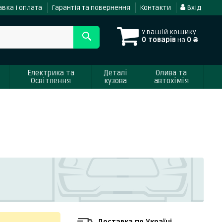
вка і оплата
Гарантія та повернення
Контакти
Вхід
У вашій кошику
0 товарів
на
0 ₴
Електрика та
Деталі
Олива та
Освітлення
кузова
автохімія