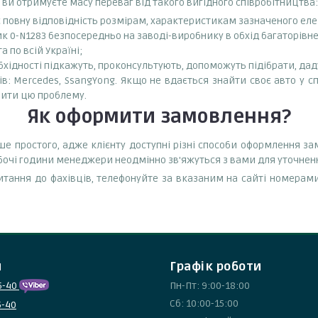
 ви отримуєте масу переваг від такого вигідного співробітництва:
є повну відповідність розмірам, характеристикам зазначеного ел
к 0-N1283 безпосередньо на заводі-виробнику в обхід багаторівне
 по всій Україні;
бхідності підкажуть, проконсультують, допоможуть підібрати, даду
: Mercedes, SsangYong. Якщо не вдається знайти своє авто у сп
ити цю проблему.
Як оформити замовлення?
е простого, адже клієнту доступні різні способи оформлення за
обочі години менеджери неодмінно зв'яжуться з вами для уточнен
тання до фахівців, телефонуйте за вказаним на сайті номерами
и
Графік роботи
5-40
Пн-Пт: 9:00-18:00
Сб: 10:00-15:00
5-40