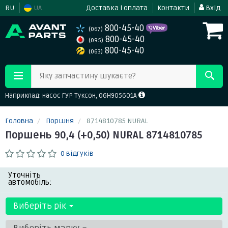
RU
UA
Доставка і оплата
Контакти
Вхід
800-45-40
(067)
800-45-40
(095)
800-45-40
(063)
Яку запчастину шукаєте?
Наприклад: насос ГУР Туксон, 06H905601A
Головна
Поршня
8714810785 NURAL
Поршень 90,4 (+0,50) NURAL 8714810785
0 відгуків
Уточніть
автомобіль:
Виберіть рік