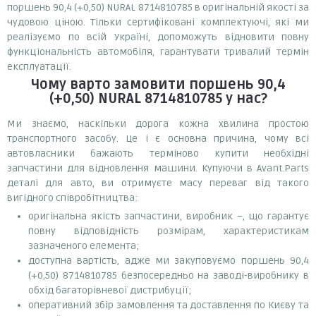
поршень 90,4 (+0,50) NURAL 8714810785 в оригінальній якості за
чудовою ціною. Тільки сертифіковані комплектуючі, які ми
реалізуємо по всій Україні, допоможуть відновити повну
функціональність автомобіля, гарантувати тривалий термін
експлуатації.
Чому варто замовити
поршень 90,4
(+0,50) NURAL 8714810785
у нас?
Ми знаємо, наскільки дорога кожна хвилина простою
транспортного засобу. Це і є основна причина, чому всі
автовласники бажають терміново купити необхідні
запчастини для відновлення машини. Купуючи в Avant.Parts
деталі для авто, ви отримуєте масу переваг від такого
вигідного співробітництва:
оригінальна якість запчастини, виробник –, що гарантує
повну відповідність розмірам, характеристикам
зазначеного елемента;
доступна вартість, адже ми закуповуємо поршень 90,4
(+0,50) 8714810785 безпосередньо на заводі-виробнику в
обхід багаторівневої дистрибуції;
оперативний збір замовлення та доставлення по Києву та