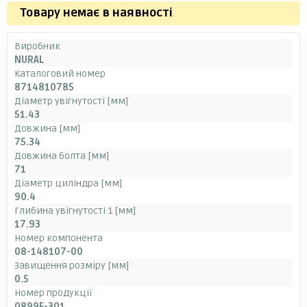
Товару немає в наявності
.
Виробник
NURAL
Каталоговий номер
8714810785
Діаметр увігнутості [мм]
51.43
Довжина [мм]
75.34
Довжина болта [мм]
71
Діаметр циліндра [мм]
90.4
Глибина увігнутості 1 [мм]
17.93
Номер компонента
08-148107-00
Завищення розміру [мм]
0.5
Номер продукції
0899E-301