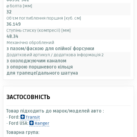
⌀ болта [мм]
32
Об'єм поглиблення поршня [куб. см]
36.149
Ступінь стиску (компресії) [мм]
48.34
Механічно оброблений
з пазом/фаскою для олійної форсунки
Додатковий артикул / додаткова інформація 2
з охолоджуючим каналом
з опорою поршневого кільця
для трапецеїдального шатуна
ЗАСТОСОВНІСТЬ
Товар підходить до марок/моделей авто :
-
Ford:
Transit
-
Ford USA:
Ranger
Товарна група: