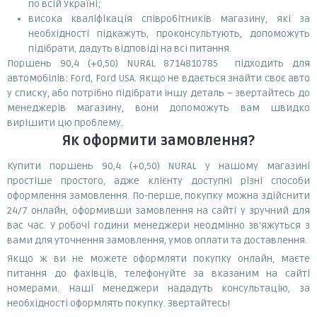
по всій Україні;
висока кваліфікація співробітників магазину, які за
необхідності підкажуть, проконсультують, допоможуть
підібрати, дадуть відповіді на всі питання.
Поршень 90,4 (+0,50) NURAL 8714810785 підходить для
автомобілів: Ford, Ford USA. Якщо не вдається знайти своє авто
у списку, або потрібно підібрати іншу деталь – звертайтесь до
менеджерів магазину, вони допоможуть вам швидко
вирішити цю проблему.
Як оформити замовлення?
Купити поршень 90,4 (+0,50) NURAL у нашому магазині
простіше простого, адже клієнту доступні різні способи
оформлення замовлення. По-перше, покупку можна здійснити
24/7 онлайн, оформивши замовлення на сайті у зручний для
вас час. У робочі години менеджери неодмінно зв'яжуться з
вами для уточнення замовлення, умов оплати та доставлення.
Якщо ж ви не можете оформляти покупку онлайн, маєте
питання до фахівців, телефонуйте за вказаним на сайті
номерами. Наші менеджери нададуть консультацію, за
необхідності оформлять покупку. Звертайтесь!