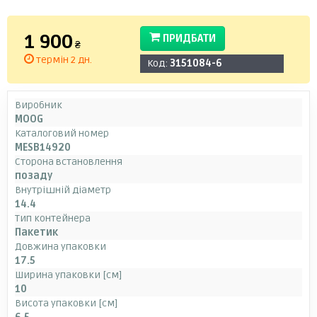
1 900
ПРИДБАТИ
₴
термін 2 дн.
Код:
3151084-6
Виробник
MOOG
Каталоговий номер
MESB14920
Сторона встановлення
позаду
Внутрішній діаметр
14.4
Тип контейнера
Пакетик
Довжина упаковки
17.5
Ширина упаковки [см]
10
Висота упаковки [см]