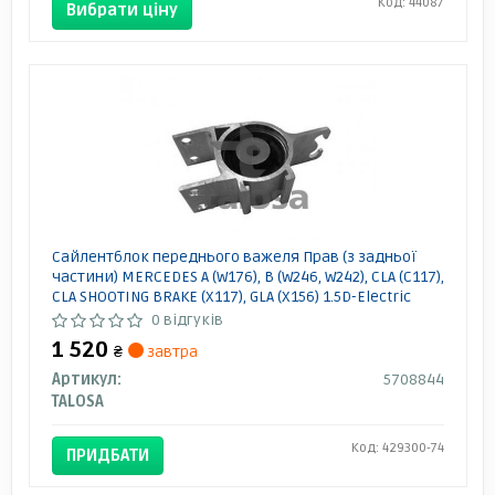
Код: 44087
Вибрати ціну
Сайлентблок переднього важеля Прав (з задньої
частини) MERCEDES A (W176), B (W246, W242), CLA (C117),
CLA SHOOTING BRAKE (X117), GLA (X156) 1.5D-Electric
11.11- 5708844 TALOSA
0 відгуків
1 520
₴
завтра
Артикул:
5708844
TALOSA
Код: 429300-74
ПРИДБАТИ