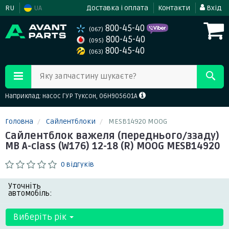
RU
UA
Доставка і оплата
Контакти
Вхід
800-45-40
(067)
800-45-40
(095)
800-45-40
(063)
Яку запчастину шукаєте?
Наприклад: насос ГУР Туксон, 06H905601A
Головна
Сайлентблоки
MESB14920 MOOG
Сайлентблок важеля (переднього/ззаду)
MB A-class (W176) 12-18 (R) MOOG MESB14920
0 відгуків
Уточніть
автомобіль:
Виберіть рік