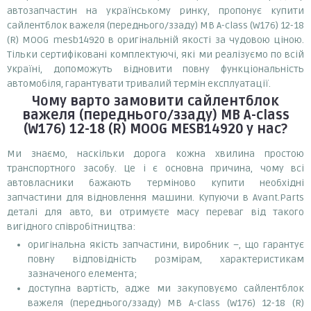
автозапчастин на українському ринку, пропонує купити
сайлентблок важеля (переднього/ззаду) MB A-class (W176) 12-18
(R) MOOG mesb14920 в оригінальній якості за чудовою ціною.
Тільки сертифіковані комплектуючі, які ми реалізуємо по всій
Україні, допоможуть відновити повну функціональність
автомобіля, гарантувати тривалий термін експлуатації.
Чому варто замовити
сайлентблок
важеля (переднього/ззаду) MB A-class
(W176) 12-18 (R) MOOG MESB14920
у нас?
Ми знаємо, наскільки дорога кожна хвилина простою
транспортного засобу. Це і є основна причина, чому всі
автовласники бажають терміново купити необхідні
запчастини для відновлення машини. Купуючи в Avant.Parts
деталі для авто, ви отримуєте масу переваг від такого
вигідного співробітництва:
оригінальна якість запчастини, виробник –, що гарантує
повну відповідність розмірам, характеристикам
зазначеного елемента;
доступна вартість, адже ми закуповуємо сайлентблок
важеля (переднього/ззаду) MB A-class (W176) 12-18 (R)