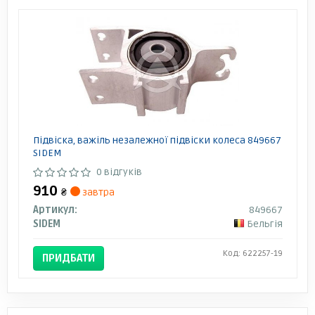
Підвіска, важіль незалежної підвіски колеса 849667
SIDEM
0 відгуків
910
₴
завтра
Артикул:
849667
SIDEM
Бельгія
Код: 622257-19
ПРИДБАТИ