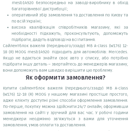
mesb14920 безпосередньо на заводі-виробнику в обхід
багаторівневої дистрибуції;
оперативний збір замовлення та доставлення по Києву та
по всій Україні;
висока кваліфікація співробітників магазину, які за
необхідності підкажуть, проконсультують, допоможуть
підібрати, дадуть відповіді на всі питання.
Сайлентблок важеля (переднього/ззаду) MB A-class (W176) 12-
18 (R) MOOG mesb14920 підходить для автомобілів: Mercedes.
Якщо не вдається знайти своє авто у списку, або потрібно
підібрати іншу деталь – звертайтесь до менеджерів магазину,
вони допоможуть вам швидко вирішити цю проблему.
Як оформити замовлення?
Купити сайлентблок важеля (переднього/ззаду) MB A-class
(W176) 12-18 (R) MOOG у нашому магазині простіше простого,
адже клієнту доступні різні способи оформлення замовлення.
По-перше, покупку можна здійснити 24/7 онлайн, оформивши
замовлення на сайті у зручний для вас час. У робочі години
менеджери неодмінно зв'яжуться з вами для уточнення
замовлення, умов оплати та доставлення.