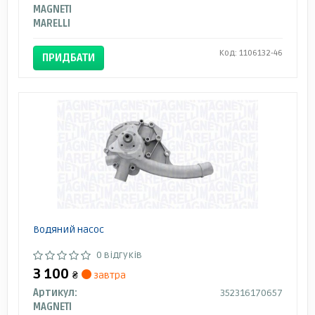
MAGNETI
MARELLI
Код: 1106132-46
ПРИДБАТИ
Водяний насос
0 відгуків
3 100
₴
завтра
Артикул:
352316170657
MAGNETI