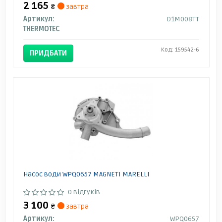
2 165
₴
завтра
Артикул:
D1M008TT
THERMOTEC
Код: 159542-6
ПРИДБАТИ
Насос води WPQ0657 MAGNETI MARELLI
0 відгуків
3 100
₴
завтра
Артикул:
WPQ0657