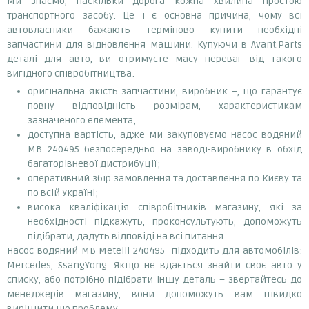
Ми знаємо, наскільки дорога кожна хвилина простою
транспортного засобу. Це і є основна причина, чому всі
автовласники бажають терміново купити необхідні
запчастини для відновлення машини. Купуючи в Avant.Parts
деталі для авто, ви отримуєте масу переваг від такого
вигідного співробітництва:
оригінальна якість запчастини, виробник –, що гарантує
повну відповідність розмірам, характеристикам
зазначеного елемента;
доступна вартість, адже ми закуповуємо насос водяний
MB 240495 безпосередньо на заводі-виробнику в обхід
багаторівневої дистрибуції;
оперативний збір замовлення та доставлення по Києву та
по всій Україні;
висока кваліфікація співробітників магазину, які за
необхідності підкажуть, проконсультують, допоможуть
підібрати, дадуть відповіді на всі питання.
Насос водяний MB Metelli 240495 підходить для автомобілів:
Mercedes, SsangYong. Якщо не вдається знайти своє авто у
списку, або потрібно підібрати іншу деталь – звертайтесь до
менеджерів магазину, вони допоможуть вам швидко
вирішити цю проблему.