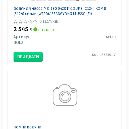
Водяний насос MB 190 (W201) COUPE (C124) KOMBI
(S124) седан (W124)/ SSANGYONG MUSSO (FJ)
0 відгуків
2 545
₴
на складі
Артикул:
M179
DOLZ
Код: 1438391-7
ПРИДБАТИ
Помпа водяна