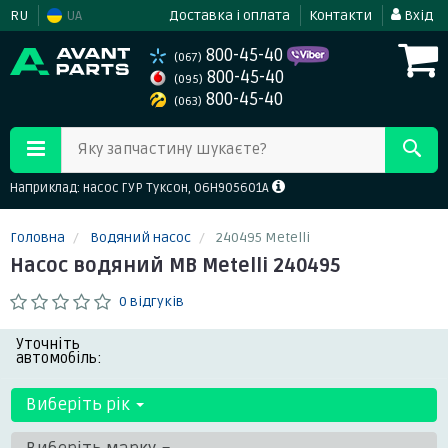
RU
UA
Доставка і оплата
Контакти
Вхід
800-45-40
(067)
800-45-40
(095)
800-45-40
(063)
Яку запчастину шукаєте?
Наприклад: насос ГУР Туксон, 06H905601A
Головна
Водяний насос
240495 Metelli
Насос водяний MB Metelli 240495
0 відгуків
Уточніть
автомобіль:
Виберіть рік