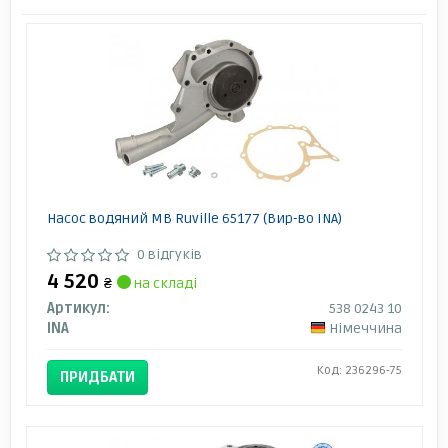
Насос водяний MB Ruville 65177 (Вир-во INA)
0 відгуків
4 520
₴
на складі
Артикул:
538 0243 10
INA
Німеччина
Код: 236296-75
ПРИДБАТИ