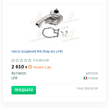
Насос водяний MB (Вир-во LPR)
0 відгуків
2 610
₴
термін 2 дн.
Артикул:
WP0158
LPR
Італія
Код: 256116-58
ПРИДБАТИ