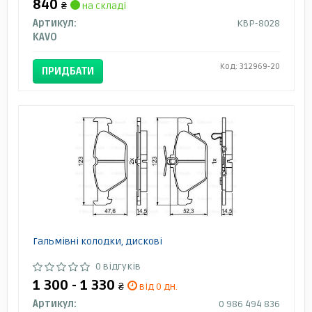
840
₴
на складі
Артикул:
KBP-8028
KAVO
Код: 312969-20
ПРИДБАТИ
Гальмівні колодки, дискові
0 відгуків
1 300 - 1 330
₴
від 0 дн.
Артикул:
0 986 494 836