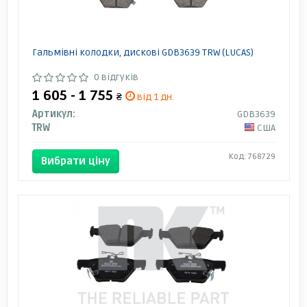
Гальмівні колодки, дискові GDB3639 TRW (LUCAS)
0 відгуків
1 605 - 1 755
₴
від 1 дн.
Артикул:
GDB3639
TRW
США
Код: 768729
Вибрати ціну