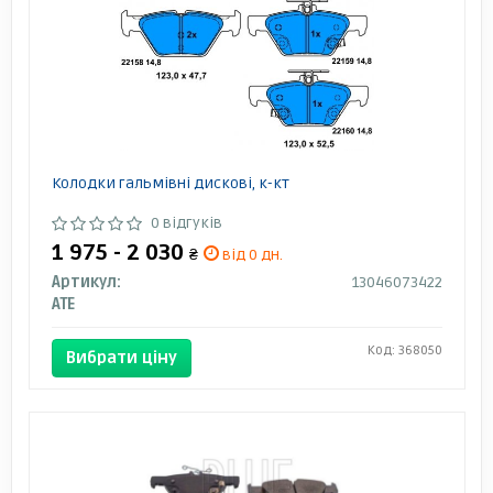
Колодки гальмівні дискові, к-кт
0 відгуків
1 975 - 2 030
₴
від 0 дн.
Артикул:
13046073422
ATE
Код: 368050
Вибрати ціну