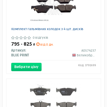
Комплект гальмівних колодок з 4 шт. дисків
0 відгуків
795 - 825
₴
від 0 дн.
Артикул:
ADS74237
BLUE PRINT
Великобританія
Код: 3791699
Вибрати ціну