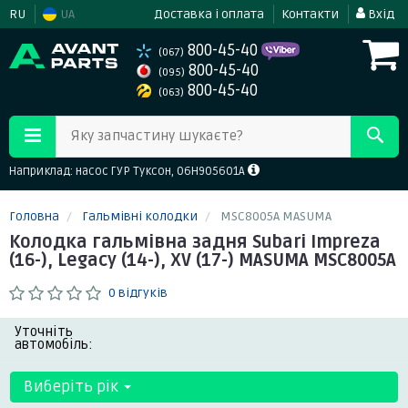
RU
UA
Доставка і оплата
Контакти
Вхід
800-45-40
(067)
800-45-40
(095)
800-45-40
(063)
Яку запчастину шукаєте?
Наприклад: насос ГУР Туксон, 06H905601A
Головна
Гальмівні колодки
MSC8005A MASUMA
Колодка гальмівна задня Subari Impreza
(16-), Legacy (14-), XV (17-) MASUMA MSC8005A
0 відгуків
Уточніть
автомобіль:
Виберіть рік