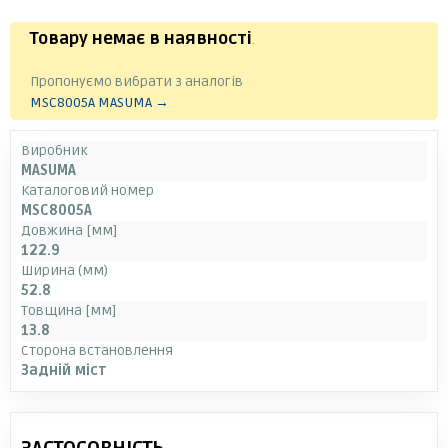
Товару немає в наявності
.
Пропонуємо вибрати з аналогів
MSC8005A MASUMA →
Виробник
MASUMA
Каталоговий номер
MSC8005A
Довжина [мм]
122.9
Ширина (мм)
52.8
Товщина [мм]
13.8
Сторона встановлення
Задній міст