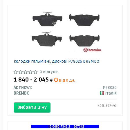
Колодки гальмівні, дискові P78026 BREMBO
0 відгуків
1 840 - 2 045
₴
від 0 дн.
Артикул:
P78026
BREMBO
Італія
Код: 927443
Вибрати ціну