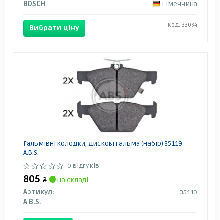
BOSCH
Німеччина
Код: 33084
Вибрати ціну
Гальмівні колодки, дискові гальма (набір) 35119
A.B.S.
0 відгуків
805
₴
на складі
Артикул:
35119
A.B.S.