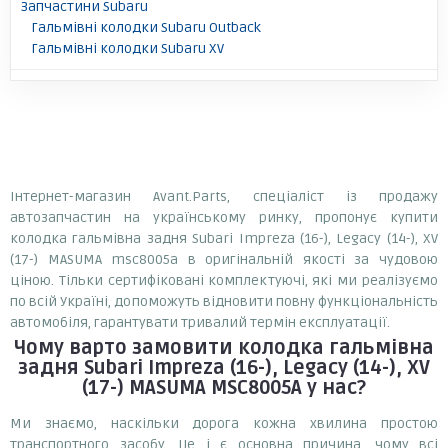
Запчастини Subaru
Гальмівні колодки Subaru Outback
Гальмівні колодки Subaru XV
Інтернет-магазин Avant.Parts, спеціаліст із продажу
автозапчастин на українському ринку, пропонує купити
колодка гальмівна задня Subari Impreza (16-), Legacy (14-), XV
(17-) MASUMA msc8005a в оригінальній якості за чудовою
ціною. Тільки сертифіковані комплектуючі, які ми реалізуємо
по всій Україні, допоможуть відновити повну функціональність
автомобіля, гарантувати тривалий термін експлуатації.
Чому варто замовити
колодка гальмівна
задня Subari Impreza (16-), Legacy (14-), XV
(17-) MASUMA MSC8005A
у нас?
Ми знаємо, наскільки дорога кожна хвилина простою
транспортного засобу. Це і є основна причина, чому всі