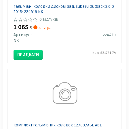
Гальмівні колодки дискові зад. Subaru Outback 2.0 D
2015- 224419 NK
0 відгуків
1 065
₴
завтра
Артикул:
224419
NK
Код: 521771-74
ПРИДБАТИ
Комплект гальмівних колодок C27007ABE ABE