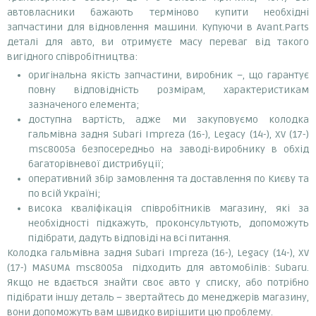
автовласники бажають терміново купити необхідні
запчастини для відновлення машини. Купуючи в Avant.Parts
деталі для авто, ви отримуєте масу переваг від такого
вигідного співробітництва:
оригінальна якість запчастини, виробник –, що гарантує
повну відповідність розмірам, характеристикам
зазначеного елемента;
доступна вартість, адже ми закуповуємо колодка
гальмівна задня Subari Impreza (16-), Legacy (14-), XV (17-)
msc8005a безпосередньо на заводі-виробнику в обхід
багаторівневої дистрибуції;
оперативний збір замовлення та доставлення по Києву та
по всій Україні;
висока кваліфікація співробітників магазину, які за
необхідності підкажуть, проконсультують, допоможуть
підібрати, дадуть відповіді на всі питання.
Колодка гальмівна задня Subari Impreza (16-), Legacy (14-), XV
(17-) MASUMA msc8005a підходить для автомобілів: Subaru.
Якщо не вдається знайти своє авто у списку, або потрібно
підібрати іншу деталь – звертайтесь до менеджерів магазину,
вони допоможуть вам швидко вирішити цю проблему.