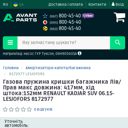
RU
UA
Доставка і оплата
Контакти
Вхід
800-45-40
(067)
800-45-40
(095)
800-45-40
(063)
Яку запчастину шукаєте?
Наприклад: насос ГУР Туксон, 06H905601A
Головна
Амортизатори капота/багажника
8172977 LESJOFORS
Газова пружина кришки багажника Лів/
Прав макс довжина: 417мм, хід
штока:152мм RENAULT KADJAR SUV 06.15-
LESJOFORS 8172977
0 відгуків
Уточніть
автомобіль: