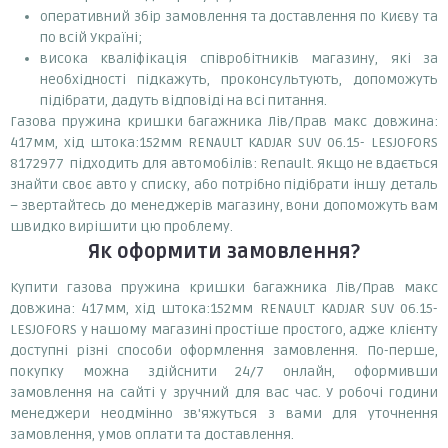
оперативний збір замовлення та доставлення по Києву та
по всій Україні;
висока кваліфікація співробітників магазину, які за
необхідності підкажуть, проконсультують, допоможуть
підібрати, дадуть відповіді на всі питання.
Газова пружина кришки багажника Лів/Прав макс довжина:
417мм, хід штока:152мм RENAULT KADJAR SUV 06.15- LESJOFORS
8172977 підходить для автомобілів: Renault. Якщо не вдається
знайти своє авто у списку, або потрібно підібрати іншу деталь
– звертайтесь до менеджерів магазину, вони допоможуть вам
швидко вирішити цю проблему.
Як оформити замовлення?
Купити газова пружина кришки багажника Лів/Прав макс
довжина: 417мм, хід штока:152мм RENAULT KADJAR SUV 06.15-
LESJOFORS у нашому магазині простіше простого, адже клієнту
доступні різні способи оформлення замовлення. По-перше,
покупку можна здійснити 24/7 онлайн, оформивши
замовлення на сайті у зручний для вас час. У робочі години
менеджери неодмінно зв'яжуться з вами для уточнення
замовлення, умов оплати та доставлення.