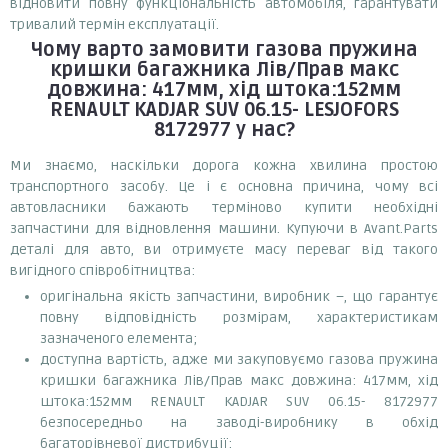
відновити повну функціональність автомобіля, гарантувати
тривалий термін експлуатації.
Чому варто замовити
газова пружина
кришки багажника Лів/Прав макс
довжина: 417мм, хід штока:152мм
RENAULT KADJAR SUV 06.15- LESJOFORS
8172977
у нас?
Ми знаємо, наскільки дорога кожна хвилина простою
транспортного засобу. Це і є основна причина, чому всі
автовласники бажають терміново купити необхідні
запчастини для відновлення машини. Купуючи в Avant.Parts
деталі для авто, ви отримуєте масу переваг від такого
вигідного співробітництва:
оригінальна якість запчастини, виробник –, що гарантує
повну відповідність розмірам, характеристикам
зазначеного елемента;
доступна вартість, адже ми закуповуємо газова пружина
кришки багажника Лів/Прав макс довжина: 417мм, хід
штока:152мм RENAULT KADJAR SUV 06.15- 8172977
безпосередньо на заводі-виробнику в обхід
багаторівневої дистрибуції;