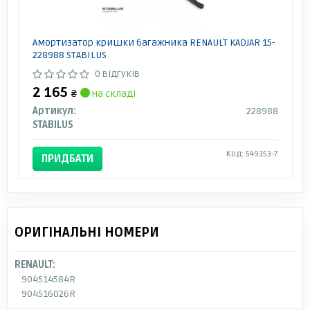
Амортизатор кришки багажника RENAULT KADJAR 15-
228988 STABILUS
0 відгуків
2 165
₴
на складі
Артикул:
228988
STABILUS
Код: 549353-7
ПРИДБАТИ
ОРИГІНАЛЬНІ НОМЕРИ
RENAULT:
904514584R
904516026R