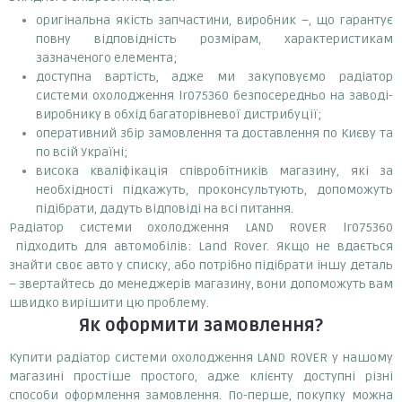
оригінальна якість запчастини, виробник –, що гарантує
повну відповідність розмірам, характеристикам
зазначеного елемента;
доступна вартість, адже ми закуповуємо радіатор
системи охолодження lr075360 безпосередньо на заводі-
виробнику в обхід багаторівневої дистрибуції;
оперативний збір замовлення та доставлення по Києву та
по всій Україні;
висока кваліфікація співробітників магазину, які за
необхідності підкажуть, проконсультують, допоможуть
підібрати, дадуть відповіді на всі питання.
Радіатор системи охолодження LAND ROVER lr075360
підходить для автомобілів: Land Rover. Якщо не вдається
знайти своє авто у списку, або потрібно підібрати іншу деталь
– звертайтесь до менеджерів магазину, вони допоможуть вам
швидко вирішити цю проблему.
Як оформити замовлення?
Купити радіатор системи охолодження LAND ROVER у нашому
магазині простіше простого, адже клієнту доступні різні
способи оформлення замовлення. По-перше, покупку можна