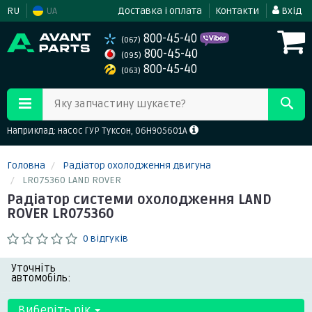
RU
UA
Доставка і оплата
Контакти
Вхід
800-45-40
(067)
800-45-40
(095)
800-45-40
(063)
Яку запчастину шукаєте?
Наприклад: насос ГУР Туксон, 06H905601A
Головна
Радіатор охолодження двигуна
LR075360 LAND ROVER
Радіатор системи охолодження LAND
ROVER LR075360
0 відгуків
Уточніть
автомобіль:
Виберіть рік