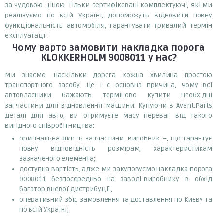
за чудовою ціною. Тільки сертифіковані комплектуючі, які ми
реалізуємо по всій Україні, допоможуть відновити повну
функціональність автомобіля, гарантувати тривалий термін
експлуатації.
Чому варто замовити
накладка порога
KLOKKERHOLM 9008011
у нас?
Ми знаємо, наскільки дорога кожна хвилина простою
транспортного засобу. Це і є основна причина, чому всі
автовласники бажають терміново купити необхідні
запчастини для відновлення машини. Купуючи в Avant.Parts
деталі для авто, ви отримуєте масу переваг від такого
вигідного співробітництва:
оригінальна якість запчастини, виробник –, що гарантує
повну відповідність розмірам, характеристикам
зазначеного елемента;
доступна вартість, адже ми закуповуємо накладка порога
9008011 безпосередньо на заводі-виробнику в обхід
багаторівневої дистрибуції;
оперативний збір замовлення та доставлення по Києву та
по всій Україні;