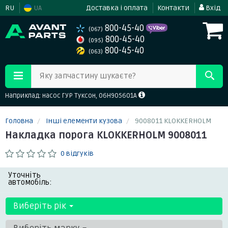
RU
UA
Доставка і оплата
Контакти
Вхід
800-45-40
(067)
800-45-40
(095)
800-45-40
(063)
Яку запчастину шукаєте?
Наприклад: насос ГУР Туксон, 06H905601A
Головна
Інші елементи кузова
9008011 KLOKKERHOLM
Накладка порога KLOKKERHOLM 9008011
0 відгуків
Уточніть
автомобіль:
Виберіть рік