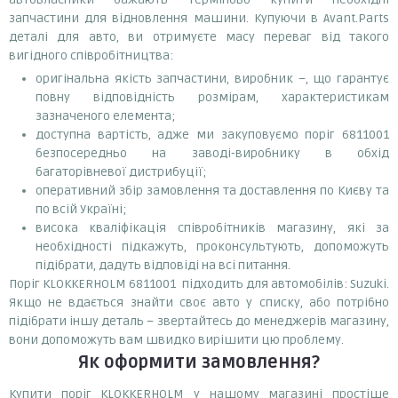
запчастини для відновлення машини. Купуючи в Avant.Parts
деталі для авто, ви отримуєте масу переваг від такого
вигідного співробітництва:
оригінальна якість запчастини, виробник –, що гарантує
повну відповідність розмірам, характеристикам
зазначеного елемента;
доступна вартість, адже ми закуповуємо поріг 6811001
безпосередньо на заводі-виробнику в обхід
багаторівневої дистрибуції;
оперативний збір замовлення та доставлення по Києву та
по всій Україні;
висока кваліфікація співробітників магазину, які за
необхідності підкажуть, проконсультують, допоможуть
підібрати, дадуть відповіді на всі питання.
Поріг KLOKKERHOLM 6811001 підходить для автомобілів: Suzuki.
Якщо не вдається знайти своє авто у списку, або потрібно
підібрати іншу деталь – звертайтесь до менеджерів магазину,
вони допоможуть вам швидко вирішити цю проблему.
Як оформити замовлення?
Купити поріг KLOKKERHOLM у нашому магазині простіше