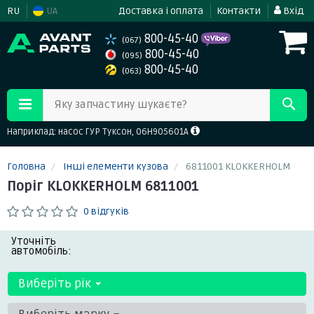
RU
UA
Доставка і оплата
Контакти
Вхід
800-45-40
(067)
800-45-40
(095)
800-45-40
(063)
Яку запчастину шукаєте?
Наприклад: насос ГУР Туксон, 06H905601A
Головна
Інші елементи кузова
6811001 KLOKKERHOLM
Поріг KLOKKERHOLM 6811001
0 відгуків
Уточніть
автомобіль:
Виберіть рік