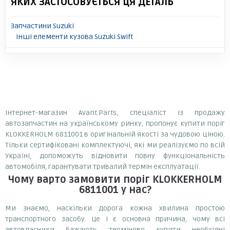
ЯКИХ ЗАСТОСОВУЄТЬСЯ ЦЯ ДЕТАЛЬ
Запчастини Suzuki
Інші елементи кузова Suzuki Swift
Інтернет-магазин Avant.Parts, спеціаліст із продажу
автозапчастин на українському ринку, пропонує купити поріг
KLOKKERHOLM 6811001 в оригінальній якості за чудовою ціною.
Тільки сертифіковані комплектуючі, які ми реалізуємо по всій
Україні, допоможуть відновити повну функціональність
автомобіля, гарантувати тривалий термін експлуатації.
Чому варто замовити
поріг KLOKKERHOLM
6811001
у нас?
Ми знаємо, наскільки дорога кожна хвилина простою
транспортного засобу. Це і є основна причина, чому всі
автовласники бажають терміново купити необхідні