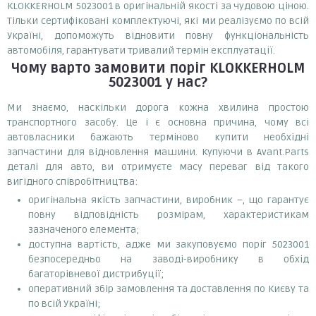
KLOKKERHOLM 5023001 в оригінальній якості за чудовою ціною.
Тільки сертифіковані комплектуючі, які ми реалізуємо по всій
Україні, допоможуть відновити повну функціональність
автомобіля, гарантувати тривалий термін експлуатації.
Чому варто замовити
поріг KLOKKERHOLM
5023001
у нас?
Ми знаємо, наскільки дорога кожна хвилина простою
транспортного засобу. Це і є основна причина, чому всі
автовласники бажають терміново купити необхідні
запчастини для відновлення машини. Купуючи в Avant.Parts
деталі для авто, ви отримуєте масу переваг від такого
вигідного співробітництва:
оригінальна якість запчастини, виробник –, що гарантує
повну відповідність розмірам, характеристикам
зазначеного елемента;
доступна вартість, адже ми закуповуємо поріг 5023001
безпосередньо на заводі-виробнику в обхід
багаторівневої дистрибуції;
оперативний збір замовлення та доставлення по Києву та
по всій Україні;