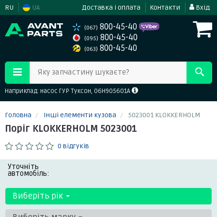
RU
UA
Доставка і оплата
Контакти
Вхід
800-45-40
(067)
800-45-40
(095)
800-45-40
(063)
Яку запчастину шукаєте?
Наприклад: насос ГУР Туксон, 06H905601A
Головна
Інші елементи кузова
5023001 KLOKKERHOLM
Поріг KLOKKERHOLM 5023001
0 відгуків
Уточніть
автомобіль:
Виберіть рік