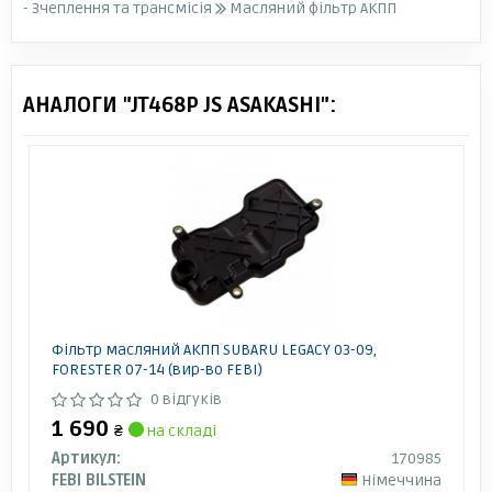
- Зчеплення та трансмісія
Масляний фільтр АКПП
АНАЛОГИ "JT468P JS ASAKASHI":
Фільтр масляний АКПП SUBARU LEGACY 03-09,
FORESTER 07-14 (вир-во FEBI)
0 відгуків
1 690
₴
на складі
Артикул:
170985
FEBI BILSTEIN
Німеччина