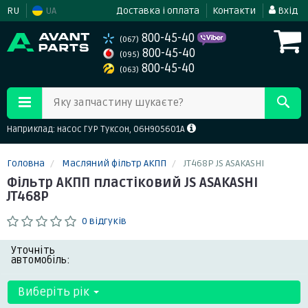
RU
UA
Доставка і оплата
Контакти
Вхід
800-45-40
(067)
800-45-40
(095)
800-45-40
(063)
Яку запчастину шукаєте?
Наприклад: насос ГУР Туксон, 06H905601A
Головна
Масляний фільтр АКПП
JT468P JS ASAKASHI
Фільтр АКПП пластіковий JS ASAKASHI
JT468P
0 відгуків
Уточніть
автомобіль:
Виберіть рік