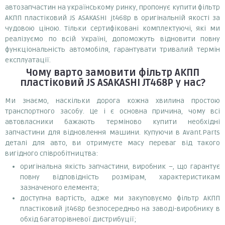
автозапчастин на українському ринку, пропонує купити фільтр
АКПП пластіковий JS ASAKASHI jt468p в оригінальній якості за
чудовою ціною. Тільки сертифіковані комплектуючі, які ми
реалізуємо по всій Україні, допоможуть відновити повну
функціональність автомобіля, гарантувати тривалий термін
експлуатації.
Чому варто замовити
фільтр АКПП
пластіковий JS ASAKASHI JT468P
у нас?
Ми знаємо, наскільки дорога кожна хвилина простою
транспортного засобу. Це і є основна причина, чому всі
автовласники бажають терміново купити необхідні
запчастини для відновлення машини. Купуючи в Avant.Parts
деталі для авто, ви отримуєте масу переваг від такого
вигідного співробітництва:
оригінальна якість запчастини, виробник –, що гарантує
повну відповідність розмірам, характеристикам
зазначеного елемента;
доступна вартість, адже ми закуповуємо фільтр АКПП
пластіковий jt468p безпосередньо на заводі-виробнику в
обхід багаторівневої дистрибуції;