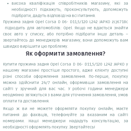
висока кваліфікація співробітників магазину, які за
необхідності підкажуть, проконсультують, допоможуть
підібрати, дадуть відповіді на всі питання.
Пружина задня Opel Corsa D 06- D11,5/120 L242 JAPKO zcj6718c
підходить для автомобілів: Opel. Якщо не вдається знайти
своє авто у списку, або потрібно підібрати іншу деталь –
звертайтесь до менеджерів магазину, вони допоможуть вам
швидко вирішити цю проблему.
Як оформити замовлення?
Купити пружина задня Opel Corsa D 06- D11,5/120 L242 JAPKO у
нашому магазині простіше простого, адже клієнту доступні
різні способи оформлення замовлення. По-перше, покупку
можна здійснити 24/7 онлайн, оформивши замовлення на
сайті у зручний для вас час. У робочі години менеджери
неодмінно зв'яжуться з вами для уточнення замовлення, умов
оплати та доставлення.
Якщо ж ви не можете оформляти покупку онлайн, маєте
питання до фахівців, телефонуйте за вказаним на сайті
номерами. Наші менеджери нададуть консультацію, за
необхідності оформлять покупку. Звертайтесь!