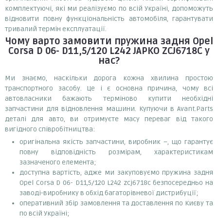
комплектуючі, які ми реалізуємо по всій Україні, допоможуть
відновити повну функціональність автомобіля, гарантувати
тривалий термін експлуатації.
Чому варто замовити
пружина задня Opel
Corsa D 06- D11,5/120 L242 JAPKO ZCJ6718C
у
нас?
Ми знаємо, наскільки дорога кожна хвилина простою
транспортного засобу. Це і є основна причина, чому всі
автовласники бажають терміново купити необхідні
запчастини для відновлення машини. Купуючи в Avant.Parts
деталі для авто, ви отримуєте масу переваг від такого
вигідного співробітництва:
оригінальна якість запчастини, виробник –, що гарантує
повну відповідність розмірам, характеристикам
зазначеного елемента;
доступна вартість, адже ми закуповуємо пружина задня
Opel Corsa D 06- D11,5/120 L242 zcj6718c безпосередньо на
заводі-виробнику в обхід багаторівневої дистрибуції;
оперативний збір замовлення та доставлення по Києву та
по всій Україні;