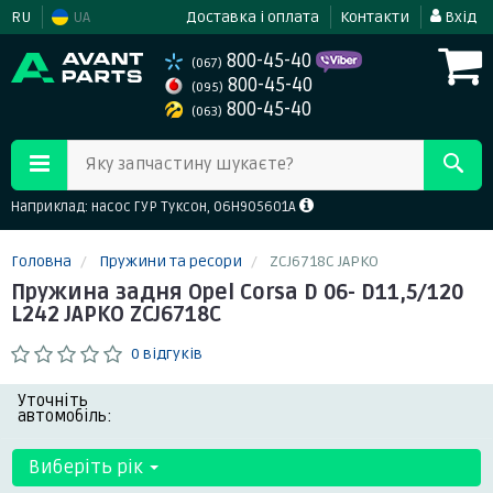
RU
UA
Доставка і оплата
Контакти
Вхід
800-45-40
(067)
800-45-40
(095)
800-45-40
(063)
Яку запчастину шукаєте?
Наприклад: насос ГУР Туксон, 06H905601A
Головна
Пружини та ресори
ZCJ6718C JAPKO
Пружина задня Opel Corsa D 06- D11,5/120
L242 JAPKO ZCJ6718C
0 відгуків
Уточніть
автомобіль:
Виберіть рік