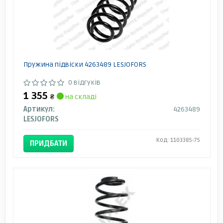
Пружина підвіски 4263489 LESJOFORS
0 відгуків
1 355
₴
на складі
Артикул:
4263489
LESJOFORS
Код: 1103385-75
ПРИДБАТИ