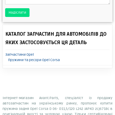
Надіслати
КАТАЛОГ ЗАПЧАСТИН ДЛЯ АВТОМОБІЛІВ ДО
ЯКИХ ЗАСТОСОВУЄТЬСЯ ЦЯ ДЕТАЛЬ
Запчастини Opel
Пружини та ресори Opel Corsa
Інтернет-магазин Avant.Parts, спеціаліст із продажу
автозапчастин на українському ринку, пропонує купити
пружина задня Opel Corsa D 06- D11,5/120 L242 JAPKO zcj6718c в
оригінальній якості за чудовою ціною. Тільки сертифіковані