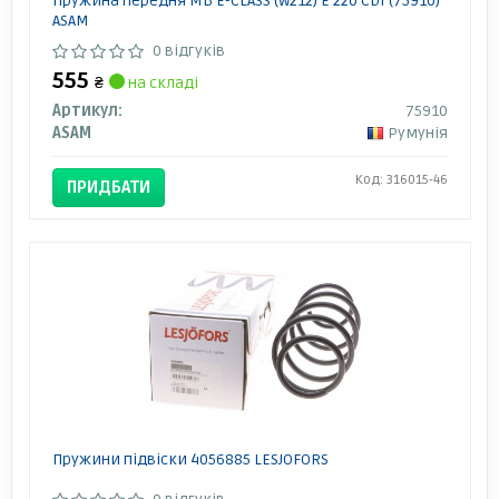
Пружина передня MB E-CLASS (W212) E 220 CDI (75910)
ASAM
0 відгуків
555
₴
на складі
Артикул:
75910
ASAM
Румунія
Код: 316015-46
ПРИДБАТИ
Пружини підвіски 4056885 LESJOFORS