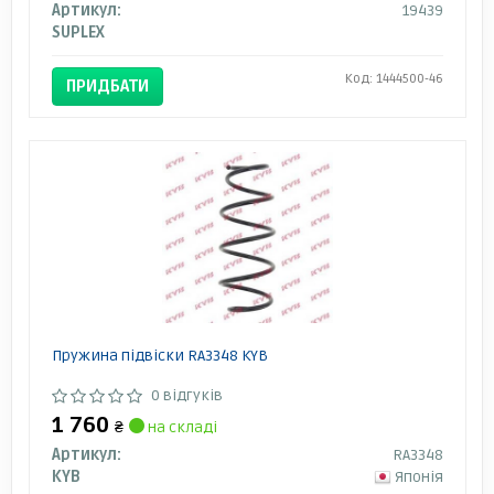
Артикул:
19439
SUPLEX
Код: 1444500-46
ПРИДБАТИ
Пружина підвіски RA3348 KYB
0 відгуків
1 760
₴
на складі
Артикул:
RA3348
KYB
Японія