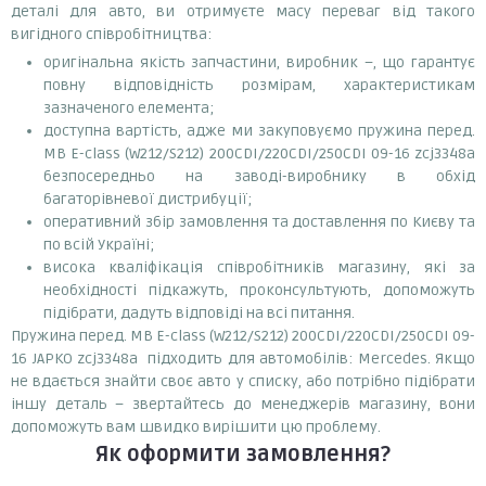
деталі для авто, ви отримуєте масу переваг від такого
вигідного співробітництва:
оригінальна якість запчастини, виробник –, що гарантує
повну відповідність розмірам, характеристикам
зазначеного елемента;
доступна вартість, адже ми закуповуємо пружина перед.
MB E-class (W212/S212) 200CDI/220CDI/250CDI 09-16 zcj3348a
безпосередньо на заводі-виробнику в обхід
багаторівневої дистрибуції;
оперативний збір замовлення та доставлення по Києву та
по всій Україні;
висока кваліфікація співробітників магазину, які за
необхідності підкажуть, проконсультують, допоможуть
підібрати, дадуть відповіді на всі питання.
Пружина перед. MB E-class (W212/S212) 200CDI/220CDI/250CDI 09-
16 JAPKO zcj3348a підходить для автомобілів: Mercedes. Якщо
не вдається знайти своє авто у списку, або потрібно підібрати
іншу деталь – звертайтесь до менеджерів магазину, вони
допоможуть вам швидко вирішити цю проблему.
Як оформити замовлення?