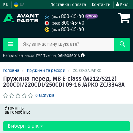
RU
UA
Доставка і оплата
Контакти
Вхід
800-45-40
(067)
800-45-40
(095)
800-45-40
(063)
Яку запчастину шукаєте?
Наприклад: насос ГУР Туксон, 06H905601A
Головна
Пружини та ресори
ZCJ3348A JAPKO
Пружина перед. MB E-class (W212/S212)
200CDI/220CDI/250CDI 09-16 JAPKO ZCJ3348A
0 відгуків
Уточніть
автомобіль:
Виберіть рік