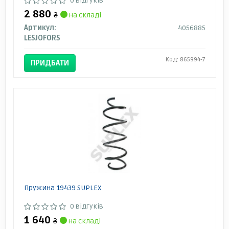
0 відгуків
2 880
₴
на складі
Артикул:
4056885
LESJOFORS
Код: 865994-7
ПРИДБАТИ
Пружина 19439 SUPLEX
0 відгуків
1 640
₴
на складі