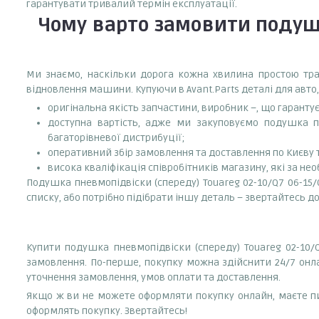
гарантувати тривалий термін експлуатації.
Чому варто замовити
подушк
Ми знаємо, наскільки дорога кожна хвилина простою тран
відновлення машини. Купуючи в Avant.Parts деталі для авто,
оригінальна якість запчастини, виробник –, що гаранту
доступна вартість, адже ми закуповуємо подушка пн
багаторівневої дистрибуції;
оперативний збір замовлення та доставлення по Києву та
висока кваліфікація співробітників магазину, які за нео
Подушка пневмопідвіски (спереду) Touareg 02-10/Q7 06-15/C
списку, або потрібно підібрати іншу деталь – звертайтес
Купити подушка пневмопідвіски (спереду) Touareg 02-10/Q
замовлення. По-перше, покупку можна здійснити 24/7 онл
уточнення замовлення, умов оплати та доставлення.
Якщо ж ви не можете оформляти покупку онлайн, маєте пи
оформлять покупку. Звертайтесь!