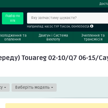
Доста
Підбір по
Яку запчастину шукаєте?
VIN
Наприклад: насос ГУР Туксон, 06H905601A
Охолодження та
Двигун і Система
Зчеплення та
опалення
вихлопу
трансмісія
еду) Touareg 02-10/Q7 06-15/Cay
ку
Виберіть модель