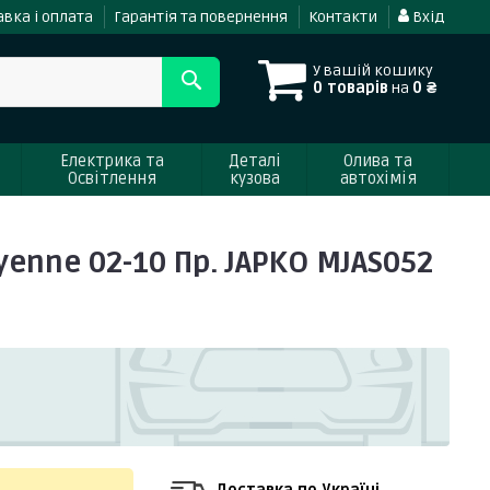
вка і оплата
Гарантія та повернення
Контакти
Вхід
У вашій кошику
0 товарів
на
0 ₴
Електрика та
Деталі
Олива та
Освітлення
кузова
автохімія
enne 02-10 Пр. JAPKO MJAS052