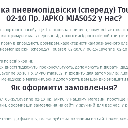
а пневмопідвіски (спереду) Tou
02-10 Пр. JAPKO MJAS052
у нас?
спортного засобу. Це і є основна причина, чому всі автовла
 ви отримуєте масу переваг від такого вигідного співробітництва:
є повну відповідність розмірам, характеристикам зазначеного ел
евмопідвіски (спереду) Touareg 02-10/Q7 06-15/Cayenne 02-10
 по всій Україні;
бхідності підкажуть, проконсультують, допоможуть підібрати, даду
ayenne 02-10 Пр. JAPKO mjas052 підходить для автомобілів: Audi
ь до менеджерів магазину, вони допоможуть вам швидко вирішити
Як оформити замовлення?
7 06-15/Cayenne 02-10 Пр. JAPKO у нашому магазині простіше 
айн, оформивши замовлення на сайті у зручний для вас час. У 
тання до фахівців, телефонуйте за вказаним на сайті номерами