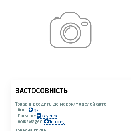
ЗАСТОСОВНІСТЬ
Товар підходить до марок/моделей авто :
-
Audi:
Q7
-
Porsche:
Cayenne
-
Volkswagen:
Touareg
Товарна група: