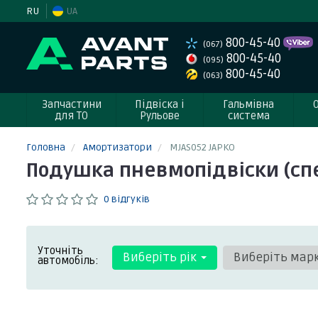
RU
UA
800-45-40
(067)
800-45-40
(095)
800-45-40
(063)
Запчастини
Підвіска і
Гальмівна
для ТО
Рульове
система
Головна
Амортизатори
MJAS052 JAPKO
Подушка пневмопідвіски (спер
0 відгуків
Уточніть
Виберіть рік
Виберіть мар
автомобіль: