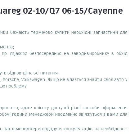
areg 02-10/Q7 06-15/Cayenne
сники бажають терміново купити необхідні запчастини для
емента;
 Пр. mjas052 безпосередньо на заводі-виробнику в обхід
ть відповіді на всі питання.
, Porsche, Volkswagen. Якщо не вдається знайти своє авто у
 цю проблему.
простого, адже клієнту доступні різні способи оформлення
робочі години менеджери неодмінно зв'яжуться з вами для
. Наші менеджери нададуть консультацію, за необхідності