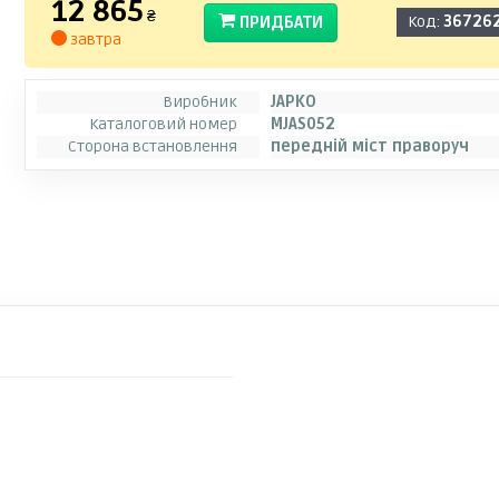
12 865
₴
ПРИДБАТИ
Код:
36726
завтра
Виробник
JAPKO
Каталоговий номер
MJAS052
Сторона встановлення
передній міст праворуч