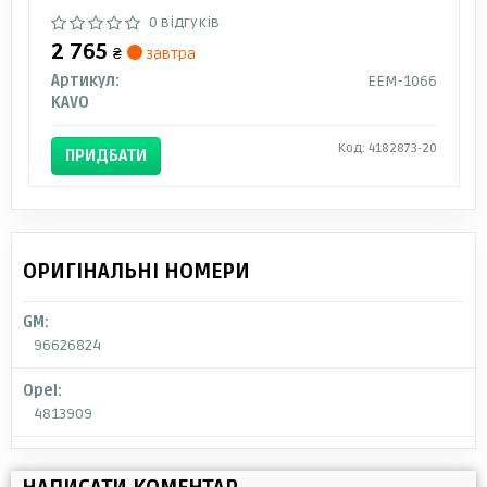
0 відгуків
2 765
₴
завтра
Артикул:
EEM-1066
KAVO
Код: 4182873-20
ПРИДБАТИ
ОРИГІНАЛЬНІ НОМЕРИ
GM:
96626824
Opel:
4813909