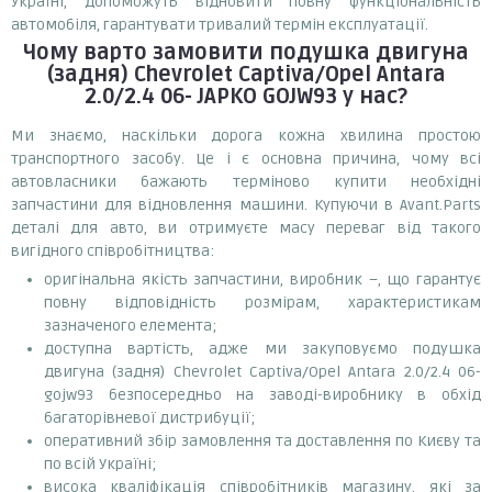
Україні, допоможуть відновити повну функціональність
автомобіля, гарантувати тривалий термін експлуатації.
Чому варто замовити
подушка двигуна
(задня) Chevrolet Captiva/Opel Antara
2.0/2.4 06- JAPKO GOJW93
у нас?
Ми знаємо, наскільки дорога кожна хвилина простою
транспортного засобу. Це і є основна причина, чому всі
автовласники бажають терміново купити необхідні
запчастини для відновлення машини. Купуючи в Avant.Parts
деталі для авто, ви отримуєте масу переваг від такого
вигідного співробітництва:
оригінальна якість запчастини, виробник –, що гарантує
повну відповідність розмірам, характеристикам
зазначеного елемента;
доступна вартість, адже ми закуповуємо подушка
двигуна (задня) Chevrolet Captiva/Opel Antara 2.0/2.4 06-
gojw93 безпосередньо на заводі-виробнику в обхід
багаторівневої дистрибуції;
оперативний збір замовлення та доставлення по Києву та
по всій Україні;
висока кваліфікація співробітників магазину, які за