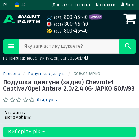
RU
UA
Доставка і оплата
Контакти
Вхід
800-45-40
(067)
800-45-40
(095)
800-45-40
(063)
Яку запчастину шукаєте?
Наприклад: насос ГУР Туксон, 06H905601A
Головна
Подушки двигуна
GOJW93 JAPKO
Подушка двигуна (задня) Chevrolet
Captiva/Opel Antara 2.0/2.4 06- JAPKO GOJW93
0 відгуків
Уточніть
автомобіль:
Виберіть рік