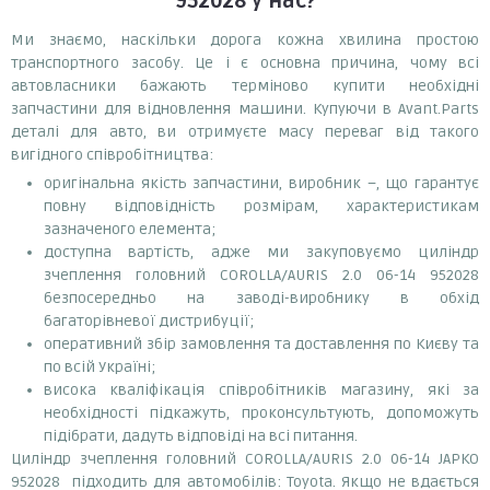
952028
у нас?
Ми знаємо, наскільки дорога кожна хвилина простою
транспортного засобу. Це і є основна причина, чому всі
автовласники бажають терміново купити необхідні
запчастини для відновлення машини. Купуючи в Avant.Parts
деталі для авто, ви отримуєте масу переваг від такого
вигідного співробітництва:
оригінальна якість запчастини, виробник –, що гарантує
повну відповідність розмірам, характеристикам
зазначеного елемента;
доступна вартість, адже ми закуповуємо циліндр
зчеплення головний COROLLA/AURIS 2.0 06-14 952028
безпосередньо на заводі-виробнику в обхід
багаторівневої дистрибуції;
оперативний збір замовлення та доставлення по Києву та
по всій Україні;
висока кваліфікація співробітників магазину, які за
необхідності підкажуть, проконсультують, допоможуть
підібрати, дадуть відповіді на всі питання.
Циліндр зчеплення головний COROLLA/AURIS 2.0 06-14 JAPKO
952028 підходить для автомобілів: Toyota. Якщо не вдається