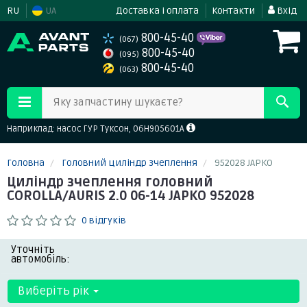
RU
UA
Доставка і оплата
Контакти
Вхід
800-45-40
(067)
800-45-40
(095)
800-45-40
(063)
Яку запчастину шукаєте?
Наприклад: насос ГУР Туксон, 06H905601A
Головна
Головний циліндр зчеплення
952028 JAPKO
Циліндр зчеплення головний
COROLLA/AURIS 2.0 06-14 JAPKO 952028
0 відгуків
Уточніть
автомобіль:
Виберіть рік