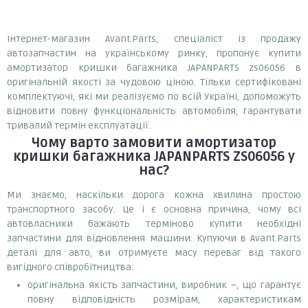
Інтернет-магазин Avant.Parts, спеціаліст із продажу
автозапчастин на українському ринку, пропонує купити
амортизатор кришки багажника JAPANPARTS zs06056 в
оригінальній якості за чудовою ціною. Тільки сертифіковані
комплектуючі, які ми реалізуємо по всій Україні, допоможуть
відновити повну функціональність автомобіля, гарантувати
тривалий термін експлуатації.
Чому варто замовити
амортизатор
кришки багажника JAPANPARTS ZS06056
у
нас?
Ми знаємо, наскільки дорога кожна хвилина простою
транспортного засобу. Це і є основна причина, чому всі
автовласники бажають терміново купити необхідні
запчастини для відновлення машини. Купуючи в Avant.Parts
деталі для авто, ви отримуєте масу переваг від такого
вигідного співробітництва:
оригінальна якість запчастини, виробник –, що гарантує
повну відповідність розмірам, характеристикам