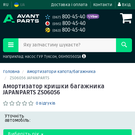
RU
UA
Доставка і оплата
Контакти
Вхід
800-45-40
(067)
800-45-40
(095)
800-45-40
(063)
Яку запчастину шукаєте?
Наприклад: насос ГУР Туксон, 06H905601A
Головна
Амортизатори капота/багажника
ZS06056 JAPANPARTS
Амортизатор кришки багажника
JAPANPARTS ZS06056
0 відгуків
Уточніть
автомобіль:
Виберіть рік