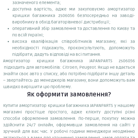
зазначеного елемента;
доступна вартість, адже ми закуповуємо амортизатор
кришки багажника zs06056 безпосередньо на заводі-
виробнику в обхід багаторівневої дистрибуції;
оперативний збір замовлення та доставлення по Києву та
по всій Україні;
висока кваліфікація співробітників магазину, які за
необхідності підкажуть, проконсультують, допоможуть
підібрати, дадуть відповіді на всі питання.
Амортизатор кришки багажника JAPANPARTS zs06056
підходить для автомобілів: Citroen, Peugeot. Якщо не вдається
знайти своє авто у списку, або потрібно підібрати іншу деталь
– звертайтесь до менеджерів магазину, вони допоможуть вам
швидко вирішити цю проблему.
Як оформити замовлення?
Купити амортизатор кришки багажника JAPANPARTS у нашому
магазині простіше простого, адже клієнту доступні різні
способи оформлення замовлення. По-перше, покупку можна
здійснити 24/7 онлайн, оформивши замовлення на сайті у
зручний для вас час. У робочі години менеджери неодмінно
зв'яжуться з вами для уточнення замовлення, умов оплати та