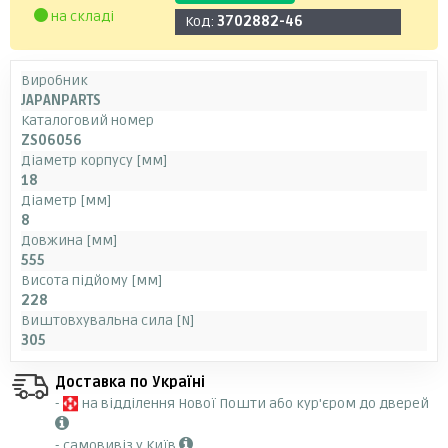
на складі
Код:
3702882-46
Виробник
JAPANPARTS
Каталоговий номер
ZS06056
Діаметр корпусу [мм]
18
Діаметр [мм]
8
Довжина [мм]
555
Висота підйому [мм]
228
Виштовхувальна сила [N]
305
Доставка по Україні
-
на відділення Нової Пошти або кур'єром до дверей
- самовивіз у Київ