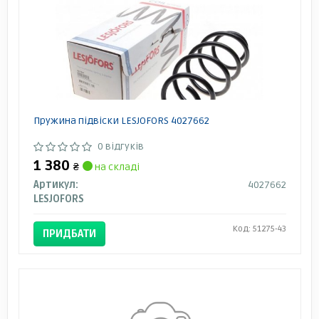
Пружина підвіски LESJOFORS 4027662
0 відгуків
1 380
₴
на складі
Артикул:
4027662
LESJOFORS
Код: 51275-43
ПРИДБАТИ