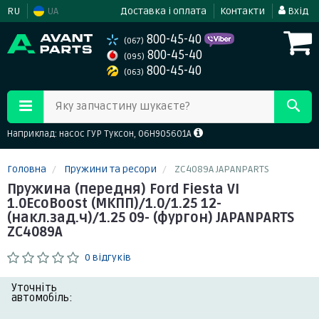
RU
UA
Доставка і оплата
Контакти
Вхід
800-45-40
(067)
800-45-40
(095)
800-45-40
(063)
Яку запчастину шукаєте?
Наприклад: насос ГУР Туксон, 06H905601A
Головна
Пружини та ресори
ZC4089A JAPANPARTS
Пружина (передня) Ford Fiesta VI
1.0EcoBoost (МКПП)/1.0/1.25 12-
(накл.зад.ч)/1.25 09- (фургон) JAPANPARTS
ZC4089A
0 відгуків
Уточніть
автомобіль: