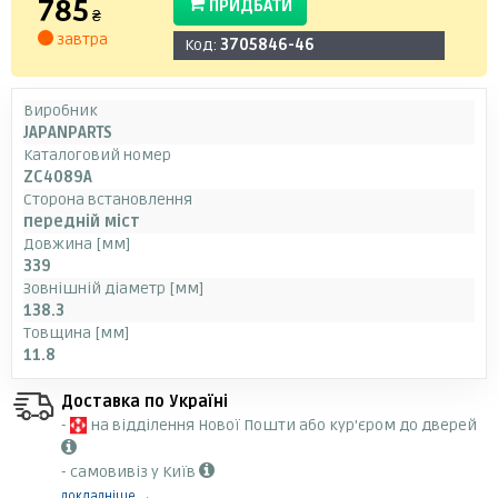
785
ПРИДБАТИ
₴
завтра
Код:
3705846-46
Виробник
JAPANPARTS
Каталоговий номер
ZC4089A
Сторона встановлення
передній міст
Довжина [мм]
339
Зовнішній діаметр [мм]
138.3
Товщина [мм]
11.8
Доставка по Україні
-
на відділення Нової Пошти або кур'єром до дверей
- самовивіз у Київ
докладніше →