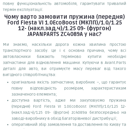
повну функціональність автомобіля, гарантувати тривалий
термін експлуатації.
Чому варто замовити
пружина (передня)
Ford Fiesta VI 1.0EcoBoost (МКПП)/1.0/1.25
12- (накл.зад.ч)/1.25 09- (фургон)
JAPANPARTS ZC4089A
у нас?
Ми знаємо, наскільки дорога кожна хвилина простою
транспортного засобу. Це і є основна причина, чому всі
автовласники бажають терміново купити необхідні
запчастини для відновлення машини. Купуючи в Avant.Parts
деталі для авто, ви отримуєте масу переваг від такого
вигідного співробітництва:
оригінальна якість запчастини, виробник –, що гарантує
повну відповідність розмірам, характеристикам
зазначеного елемента;
доступна вартість, адже ми закуповуємо пружина
(передня) Ford Fiesta VI 1.0EcoBoost (МКПП)/1.0/1.25 12-
(накл.зад.ч)/1.25 09- (фургон) zc4089a безпосередньо на
заводі-виробнику в обхід багаторівневої дистрибуції;
оперативний збір замовлення та доставлення по Києву та