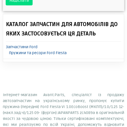
Надіслати
КАТАЛОГ ЗАПЧАСТИН ДЛЯ АВТОМОБІЛІВ ДО
ЯКИХ ЗАСТОСОВУЄТЬСЯ ЦЯ ДЕТАЛЬ
Запчастини Ford
Пружини та ресори Ford Fiesta
Інтернет-магазин Avant.Parts, спеціаліст із продажу
автозапчастин на українському ринку, пропонує купити
пружина (передня) Ford Fiesta VI 1.0EcoBoost (МКПП)/1.0/1.25 12-
(накл.зад.ч)/1.25 09- (фургон) JAPANPARTS zc4089a в оригінальній
якості за чудовою ціною. Тільки сертифіковані комплектуючі,
які ми реалізуємо по всій Україні, допоможуть відновити