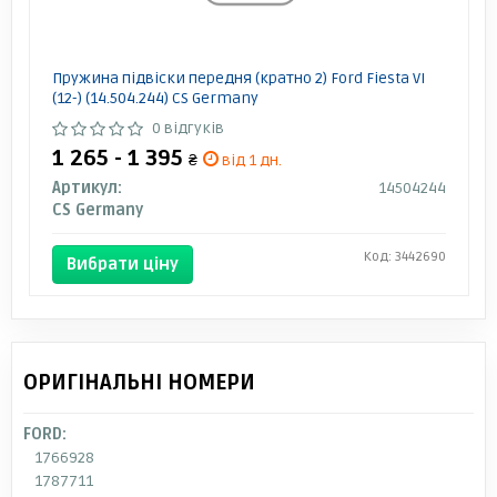
Пружина підвіски передня (кратно 2) Ford Fiesta VI
(12-) (14.504.244) CS Germany
0 відгуків
1 265 - 1 395
₴
від 1 дн.
Артикул:
14504244
CS Germany
Код: 3442690
Вибрати ціну
ОРИГІНАЛЬНІ НОМЕРИ
FORD:
1766928
1787711