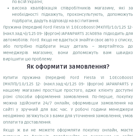
по всій Україні;
висока кваліфікація співробітників магазину, які за
необхідності підкажуть, проконсультують, допоможуть
підібрати, дадуть відповіді на всі питання.
Пружина (передня) Ford Fiesta VI 1.0EcoBoost (МКПП)/1.0/1.25 12-
(накл.зад.ч)/1.25 09- (фургон) JAPANPARTS zc4089a підходить для
автомобілів: Ford. Якщо не вдається знайти своє авто у списку,
або потрібно підібрати іншу деталь – звертайтесь до
менеджерів магазину, вони допоможуть вам швидко
вирішити цю проблему.
Як оформити замовлення?
Купити пружина (передня) Ford Fiesta VI 1.0EcoBoost
(МКПП)/1.0/1.25 12- (накл.зад.ч)/1.25 09- (фургон) JAPANPARTS у
нашому магазині простіше простого, адже клієнту доступні
різні способи оформлення замовлення. По-перше, покупку
можна здійснити 24/7 онлайн, оформивши замовлення на
сайті у зручний для вас час. У робочі години менеджери
неодмінно зв'яжуться з вами для уточнення замовлення, умов
оплати та доставлення.
Якщо ж ви не можете оформляти покупку онлайн, маєте