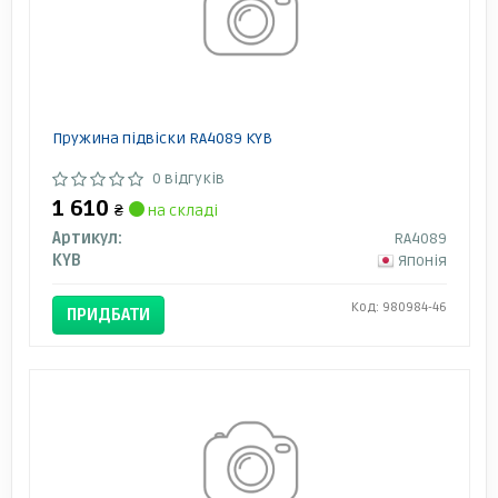
Пружина підвіски RA4089 KYB
0 відгуків
1 610
₴
на складі
Артикул:
RA4089
KYB
Японія
Код: 980984-46
ПРИДБАТИ