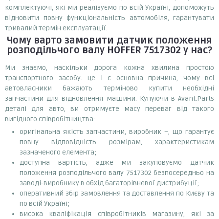
комплектуючі, які ми реалізуємо по всій Україні, допоможуть
відновити повну функціональність автомобіля, гарантувати
тривалий термін експлуатації.
Чому варто замовити
датчик положення
розподільчого валу HOFFER 7517302
у нас?
Ми знаємо, наскільки дорога кожна хвилина простою
транспортного засобу. Це і є основна причина, чому всі
автовласники бажають терміново купити необхідні
запчастини для відновлення машини. Купуючи в Avant.Parts
деталі для авто, ви отримуєте масу переваг від такого
вигідного співробітництва:
оригінальна якість запчастини, виробник –, що гарантує
повну відповідність розмірам, характеристикам
зазначеного елемента;
доступна вартість, адже ми закуповуємо датчик
положення розподільчого валу 7517302 безпосередньо на
заводі-виробнику в обхід багаторівневої дистрибуції;
оперативний збір замовлення та доставлення по Києву та
по всій Україні;
висока кваліфікація співробітників магазину, які за