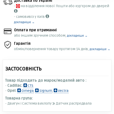
Доставка по Україні
-
на відділення Нової Пошти або кур'єром до дверей
- самовивіз у Київ
докладніше →
Оплата при отриманні
або іншим зручним способом,
докладніше →
Гарантія
обмін/повернення товару протягом 14 днів,
докладніше →
ЗАСТОСОВНІСТЬ
Товар підходить до марок/моделей авто :
-
Cadillac:
CTS
-
Opel:
Omega
,
Signum
,
Vectra
Товарна група:
- Двигун і Система вихлопу
Датчик распредвала