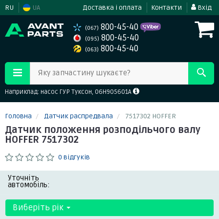
RU
UA
Доставка і оплата
Контакти
Вхід
800-45-40
(067)
800-45-40
(095)
800-45-40
(063)
Яку запчастину шукаєте?
Наприклад: насос ГУР Туксон, 06H905601A
Головна
Датчик распредвала
7517302 HOFFER
Датчик положення розподільчого валу
HOFFER 7517302
0 відгуків
Уточніть
автомобіль:
Виберіть рік