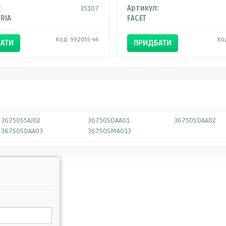
:
35107
Артикул:
RIA
FACET
Код: 992055-46
Ко
АТИ
ПРИДБАТИ
36750S5AJ02
36750SDAA01
36750SDAA02
36750SDAA03
36750SMA013