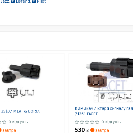
Jazz
,
Legend
,
Pilot
Вимикач ліхтаря сигналу га
35107 MEAT & DORIA
71261 FACET
0 відгуків
0 відгуків
530
завтра
₴
завтра