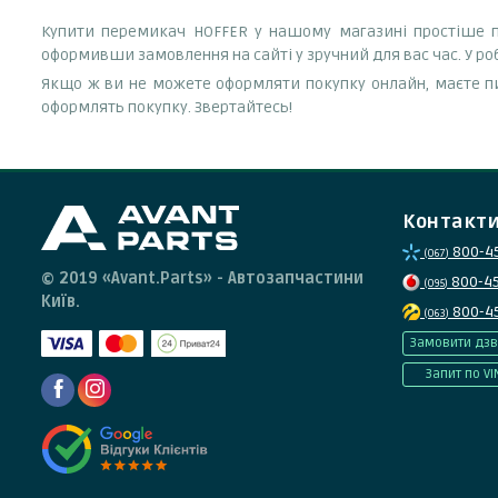
Купити перемикач HOFFER у нашому магазині простіше пр
оформивши замовлення на сайті у зручний для вас час. У р
Якщо ж ви не можете оформляти покупку онлайн, маєте пи
оформлять покупку. Звертайтесь!
Контакт
800-4
(067)
© 2019 «Avant.Parts» - Автозапчастини
800-4
(095)
Київ.
800-4
(063)
Замовити дзв
Запит по VI