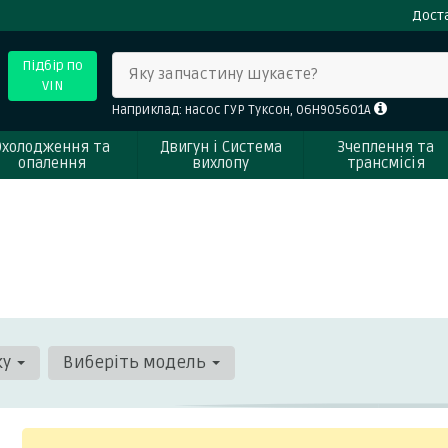
Доста
Підбір по
Яку запчастину шукаєте?
VIN
Наприклад: насос ГУР Туксон, 06H905601A
Охолодження та
Двигун і Система
Зчеплення та
опалення
вихлопу
трансмісія
ку
Виберіть модель