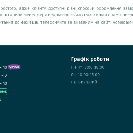
остого, адже клієнту доступні різні способи оформлення замо
обочі години менеджери неодмінно зв'яжуться з вами для уточнен
тання до фахівців, телефонуйте за вказаним на сайті номерами
и
Графік роботи
5-40
Пн-Пт: 9:00-18:00
Сб: 10:00-15:00
5-40
Нд: вихідний
5-40
інок
N