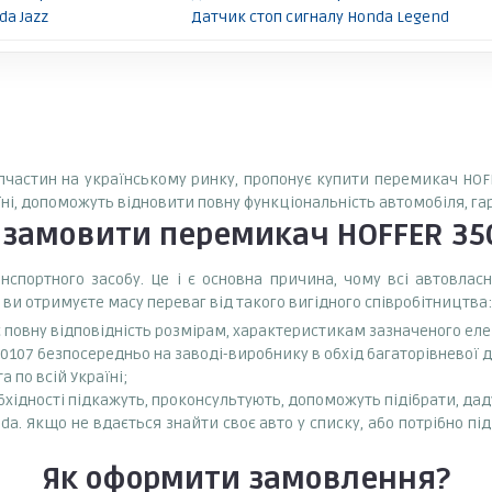
da Jazz
Датчик стоп сигналу Honda Legend
запчастин на українському ринку, пропонує купити перемикач HOFF
аїні, допоможуть відновити повну функціональність автомобіля, г
о замовити
перемикач HOFFER 35
спортного засобу. Це і є основна причина, чому всі автовла
 ви отримуєте масу переваг від такого вигідного співробітництва:
є повну відповідність розмірам, характеристикам зазначеного ел
0107 безпосередньо на заводі-виробнику в обхід багаторівневої д
 по всій Україні;
бхідності підкажуть, проконсультують, допоможуть підібрати, даду
a. Якщо не вдається знайти своє авто у списку, або потрібно пі
Як оформити замовлення?