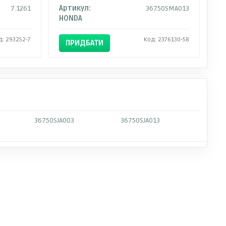
7.1261
Артикул:
36750SMA013
HONDA
д: 293252-7
Код: 2376130-58
ПРИДБАТИ
36750SJA003
36750SJA013