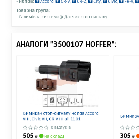
-
Honda:
Accord
,
CR-V
,
CR-Z
,
City
,
Civic
,
FR-V
,
Товарна група:
- Гальмівна система
Датчик стоп сигналу
АНАЛОГИ "3500107 HOFFER":
Вимикач стоп-сигналу Honda Accord
Вимикач 
VIII, Civic VII, CR-V III all 11.01-
0 відгуків
505
305
₴
на складі
₴