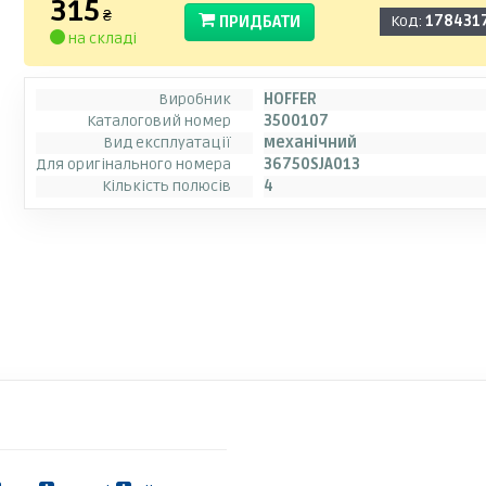
315
₴
ПРИДБАТИ
Код:
178431
на складі
Виробник
HOFFER
Каталоговий номер
3500107
Вид експлуатації
механічний
Для оригінального номера
36750SJA013
Кількість полюсів
4