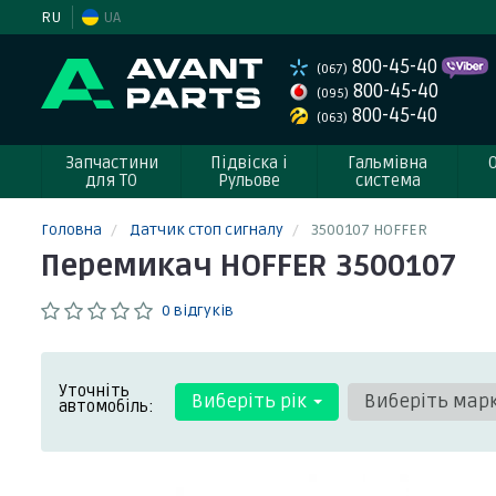
RU
UA
800-45-40
(067)
800-45-40
(095)
800-45-40
(063)
Запчастини
Підвіска і
Гальмівна
для ТО
Рульове
система
Головна
Датчик стоп сигналу
3500107 HOFFER
Перемикач HOFFER 3500107
0 відгуків
Уточніть
Виберіть рік
Виберіть мар
автомобіль: