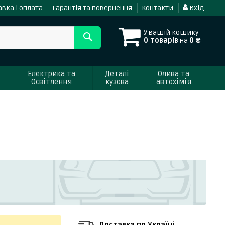
вка і оплата
Гарантія та повернення
Контакти
Вхід
У вашій кошику
0 товарів
на
0 ₴
Електрика та
Деталі
Олива та
Освітлення
кузова
автохімія