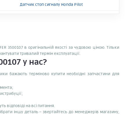
Датчик стоп сигналу Honda Pilot
ER 3500107 в оригінальній якості за чудовою ціною. Тільки
арантувати тривалий термін експлуатації.
00107
у нас?
сники бажають терміново купити необхідні запчастини для
емента;
истрибуції;
ть відповіді на всі питання.
дібрати іншу деталь – звертайтесь до менеджерів магазину,