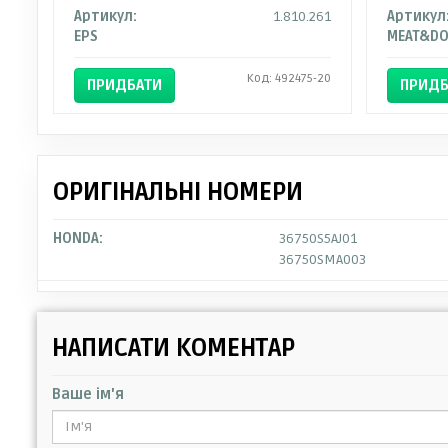
Артикул:
1.810.261
Артикул
EPS
MEAT&DO
Код: 492475-20
ПРИДБАТИ
ПРИДБ
ОРИГІНАЛЬНІ НОМЕРИ
HONDA:
36750S5AJ01
36750SMA003
НАПИСАТИ КОМЕНТАР
Ваше ім'я